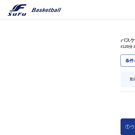
バスケ
#120分
条件
動
①ウ