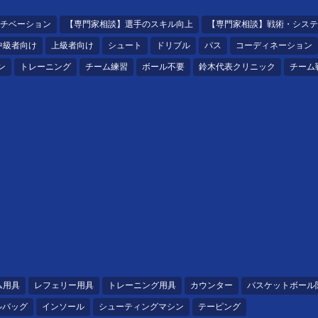
チベーション
【専門家相談】選手のスキル向上
【専門家相談】戦術・システ
中級者向け
上級者向け
シュート
ドリブル
パス
コーディネーション
ン
トレーニング
チーム練習
ボール不要
鈴木代表クリニック
チーム
ム用具
レフェリー用具
トレーニング用具
カウンター
バスケットボール
ルバッグ
インソール
シューティングマシン
テーピング