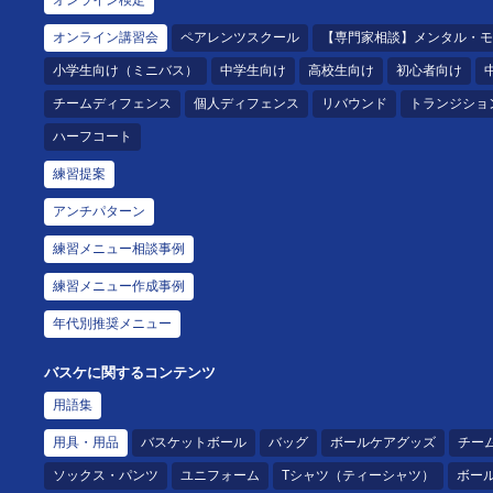
オンライン講習会
ペアレンツスクール
【専門家相談】メンタル・モ
小学生向け（ミニバス）
中学生向け
高校生向け
初心者向け
チームディフェンス
個人ディフェンス
リバウンド
トランジショ
ハーフコート
練習提案
アンチパターン
練習メニュー相談事例
練習メニュー作成事例
年代別推奨メニュー
バスケに関するコンテンツ
用語集
用具・用品
バスケットボール
バッグ
ボールケアグッズ
チー
ソックス・パンツ
ユニフォーム
Tシャツ（ティーシャツ）
ボー