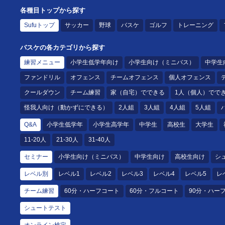
各種目トップから探す
Sufuトップ
サッカー
野球
バスケ
ゴルフ
トレーニング
バスケの各カテゴリから探す
練習メニュー
小学生低学年向け
小学生向け（ミニバス）
中学生
ファンドリル
オフェンス
チームオフェンス
個人オフェンス
クールダウン
チーム練習
家（自宅）でできる
1人（個人）でで
怪我人向け（動かずにできる）
2人組
3人組
4人組
5人組
Q&A
小学生低学年
小学生高学年
中学生
高校生
大学生
11-20人
21-30人
31-40人
セミナー
小学生向け（ミニバス）
中学生向け
高校生向け
シ
レベル別
レベル1
レベル2
レベル3
レベル4
レベル5
レ
チーム練習
60分・ハーフコート
60分・フルコート
90分・ハー
シュートテスト
オンライン検定