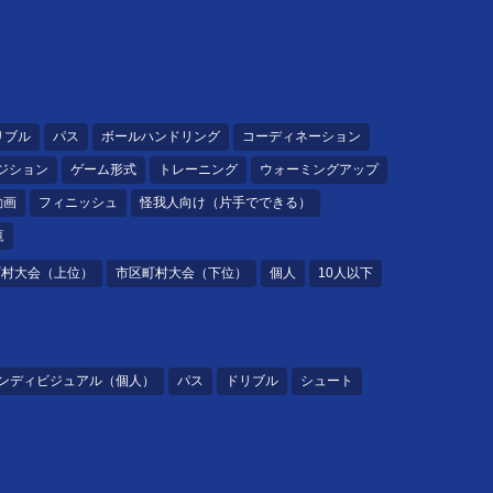
リブル
パス
ボールハンドリング
コーディネーション
ジション
ゲーム形式
トレーニング
ウォーミングアップ
動画
フィニッシュ
怪我人向け（片手でできる）
覧
町村大会（上位）
市区町村大会（下位）
個人
10人以下
ンディビジュアル（個人）
パス
ドリブル
シュート