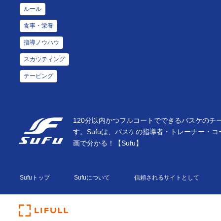
ルール
食事・栄養
指導ノウハウ
スカウティング
テーピング
120分以内かつフルコートでできるバスケのチ
す。Sufuは、バスケの指導者・トレーナー
画で分かる！【Sufu】
Sufuトップ
Sufuについて
信頼されるサイトとして