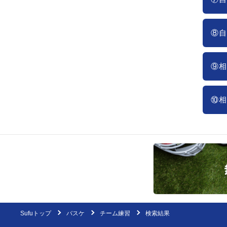
⑧自
⑨相
⑩相
Sufuトップ
バスケ
チーム練習
検索結果