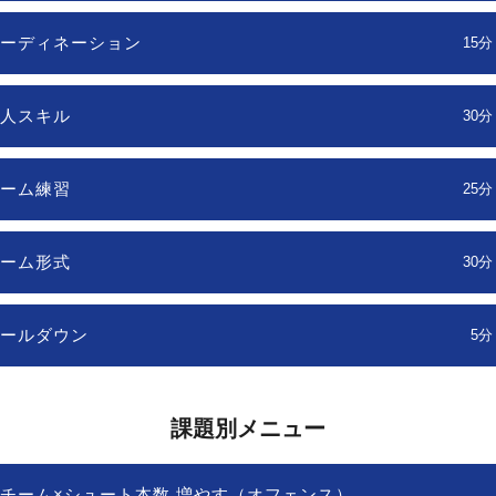
ーディネーション
15分
人スキル
30分
ーム練習
25分
ーム形式
30分
ールダウン
5分
課題別メニュー
チーム×シュート本数 増やす（オフェンス）