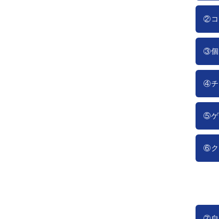
②コ
③個
④チ
⑤ゲ
⑥ク
⑦自