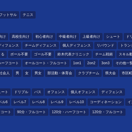
フットサル
テニス
向け
高校生向け
初心者向け
中級者向け
上級者向け
シュート
ド
ディフェンス
チームディフェンス
個人ディフェンス
リバウンド
トラン
きる
ボール不要
ゴール不要
鈴木代表クリニック
チーム戦術
スキル
ハーフコート
オールコート・フルコート
1on1
2on2
3on3
その他一
社会人
男
女
男女
部活動・体育会
クラブチーム
県大会
市区
ュート
ドリブル
パス
オフェンス
個人オフェンス
ディフェンス
ベル6
レベル7
レベル8
レベル9
レベル10
コーディネーション
イ
フコート
90分・フルコート
120分・ハーフコート
120分・フルコート