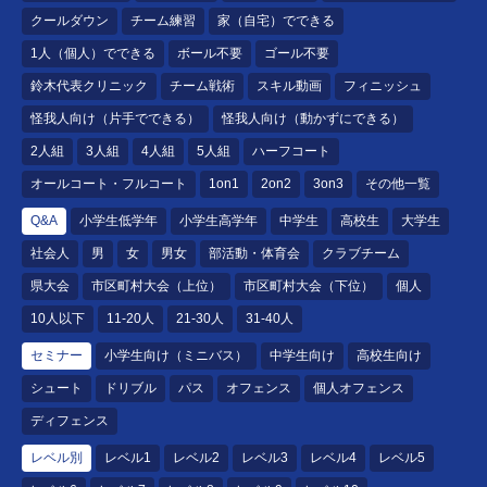
クールダウン
チーム練習
家（自宅）でできる
1人（個人）でできる
ボール不要
ゴール不要
鈴木代表クリニック
チーム戦術
スキル動画
フィニッシュ
怪我人向け（片手でできる）
怪我人向け（動かずにできる）
2人組
3人組
4人組
5人組
ハーフコート
オールコート・フルコート
1on1
2on2
3on3
その他一覧
Q&A
小学生低学年
小学生高学年
中学生
高校生
大学生
社会人
男
女
男女
部活動・体育会
クラブチーム
県大会
市区町村大会（上位）
市区町村大会（下位）
個人
10人以下
11-20人
21-30人
31-40人
セミナー
小学生向け（ミニバス）
中学生向け
高校生向け
シュート
ドリブル
パス
オフェンス
個人オフェンス
ディフェンス
レベル別
レベル1
レベル2
レベル3
レベル4
レベル5