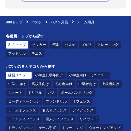
Sufuトップ
バスケ
バスケ用品
チーム用具
各種目トップから探す
Sufuトップ
サッカー
野球
バスケ
ゴルフ
トレーニング
フットサル
テニス
バスケの各カテゴリから探す
練習メニュー
小学生低学年向け
小学生向け（ミニバス）
中学生向け
高校生向け
初心者向け
中級者向け
上級者向け
シュート
ドリブル
パス
ボールハンドリング
コーディネーション
ファンドリル
オフェンス
チームオフェンス
個人オフェンス
ディフェンス
チームディフェンス
個人ディフェンス
リバウンド
トランジション
ゲーム形式
トレーニング
ウォーミングアップ