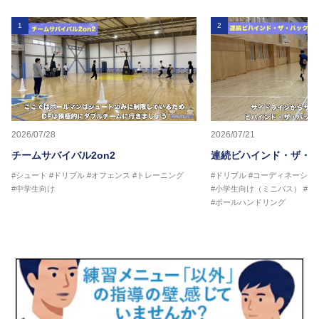
1
2
2026/07/28
2026/07/21
チームサバイバル2on2
連続ビハインド・ザ・
#シュート
#ドリブル
#オフェンス
#トレーニング
#ドリブル
#コーディネーショ
#中学生向け
#小学生向け（ミニバス）
#中
#ボールハンドリング