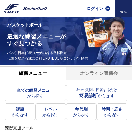
ログイン
バスケットボール
最適な練習メニューが
すぐ見つかる
バスケ日本代表コーチの鈴木良和氏が
代表を務める
株式会社ERUTLUCがコンテンツ提供
オンライン講習会
練習メニュー
全ての練習メニュー
3つの質問に回答するだけ
簡易診断
から探す
から探す
課題
レベル
年代別
時間・広さ
から探す
から探す
から探す
から探す
練習支援ツール