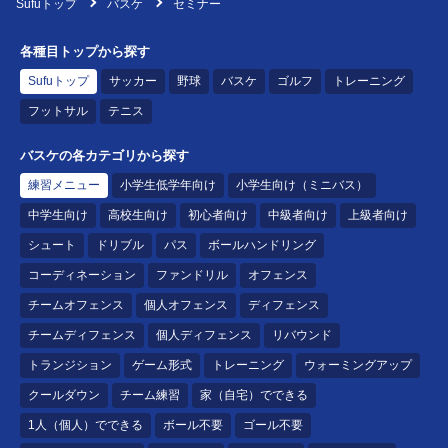
Sufuトップ
バスケ
セミナー
各種目トップから探す
Sufuトップ
サッカー
野球
バスケ
ゴルフ
トレーニング
フットサル
テニス
バスケの各カテゴリから探す
練習メニュー
小学生低学年向け
小学生向け（ミニバス）
中学生向け
高校生向け
初心者向け
中級者向け
上級者向け
シュート
ドリブル
パス
ボールハンドリング
コーディネーション
ファンドリル
オフェンス
チームオフェンス
個人オフェンス
ディフェンス
チームディフェンス
個人ディフェンス
リバウンド
トランジション
ゲーム形式
トレーニング
ウォーミングアップ
クールダウン
チーム練習
家（自宅）でできる
1人（個人）でできる
ボール不要
ゴール不要