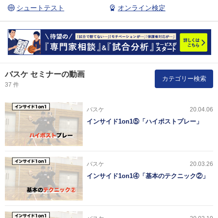
シュートテスト
オンライン検定
バスケ セミナーの動画
カテゴリー検索
37 件
バスケ
20.04.06
インサイド1on1⑤「ハイポストプレー」
バスケ
20.03.26
インサイド1on1④「基本のテクニック②」