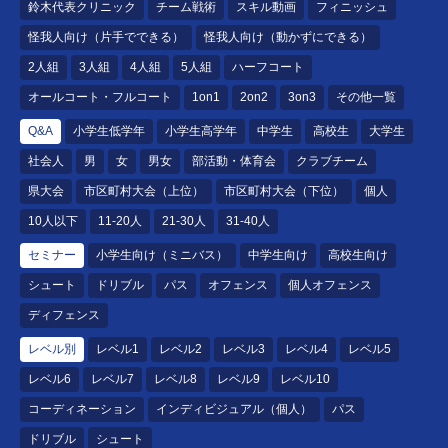
鈴木代表クリニック
チーム戦術
スキル動画
フィニッシュ
怪我人向け（片手でできる）
怪我人向け（動かずにできる）
2人組
3人組
4人組
5人組
ハーフコート
オールコート・フルコート
1on1
2on2
3on3
その他一覧
Q&A
小学生低学年
小学生高学年
中学生
高校生
大学生
社会人
男
女
男女
部活動・体育会
クラブチーム
県大会
市区町村大会（上位）
市区町村大会（下位）
個人
10人以下
11-20人
21-30人
31-40人
セミナー
小学生向け（ミニバス）
中学生向け
高校生向け
シュート
ドリブル
パス
オフェンス
個人オフェンス
ディフェンス
レベル別
レベル1
レベル2
レベル3
レベル4
レベル5
レベル6
レベル7
レベル8
レベル9
レベル10
コーディネーション
インディビジュアル（個人）
パス
ドリブル
シュート