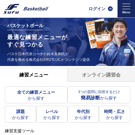
ログイン
バスケットボール
最適な練習メニューが
すぐ見つかる
バスケ日本代表コーチの鈴木良和氏が
代表を務める
株式会社ERUTLUCがコンテンツ提供
オンライン講習会
練習メニュー
全ての練習メニュー
3つの質問に回答するだけ
簡易診断
から探す
から探す
課題
レベル
年代別
時間・広さ
から探す
から探す
から探す
から探す
練習支援ツール