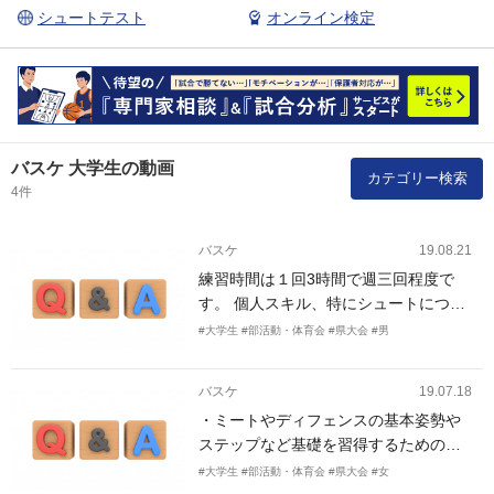
シュートテスト
オンライン検定
バスケ 大学生の動画
カテゴリー検索
4件
バスケ
19.08.21
練習時間は１回3時間で週三回程度で
す。 個人スキル、特にシュートにつな
がる部分とピックアンドロールのスキ
#大学生
#部活動・体育会
#県大会
#男
ルアップを希望します。また5vs5の時
の、ボールを持ってない4人の動きの連
バスケ
19.07.18
携の部分を詰める練習メニューがあり
・ミートやディフェンスの基本姿勢や
ましたら教えていただきたいです。
ステップなど基礎を習得するための練
習 ・人数が少ないため、初心者でも試
#大学生
#部活動・体育会
#県大会
#女
合にでれるようにする必要がありその