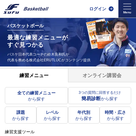
ログイン
バスケットボール
最適な練習メニューが
すぐ見つかる
バスケ日本代表コーチの鈴木良和氏が
代表を務める
株式会社ERUTLUCがコンテンツ提供
オンライン講習会
練習メニュー
全ての練習メニュー
3つの質問に回答するだけ
簡易診断
から探す
から探す
課題
レベル
年代別
時間・広さ
から探す
から探す
から探す
から探す
練習支援ツール