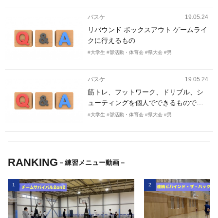
ためのメニュー ・できれば、初心者は
バスケ
19.05.24
基礎を習得できるようにして、経験者
リバウンド ボックスアウト ゲームライ
は練習レベルを落とさない練習がした
クに行えるもの
い
#大学生
#部活動・体育会
#県大会
#男
バスケ
19.05.24
筋トレ、フットワーク、ドリブル、シ
ューティングを個人でできるもので組
んでほしいです。走ってジャンプスト
#大学生
#部活動・体育会
#県大会
#男
ップしてシュートを打つスタイルです
(nbaでいうとクレイやレディック選手
です)。
RANKING
－練習メニュー動画－
1
2