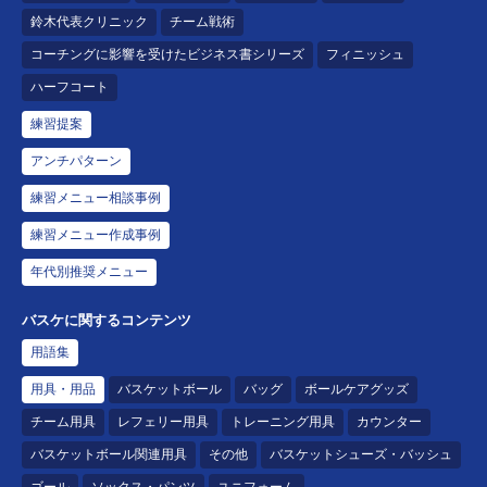
鈴木代表クリニック
チーム戦術
コーチングに影響を受けたビジネス書シリーズ
フィニッシュ
ハーフコート
練習提案
アンチパターン
練習メニュー相談事例
練習メニュー作成事例
年代別推奨メニュー
バスケに関するコンテンツ
用語集
用具・用品
バスケットボール
バッグ
ボールケアグッズ
チーム用具
レフェリー用具
トレーニング用具
カウンター
バスケットボール関連用具
その他
バスケットシューズ・バッシュ
ゴール
ソックス・パンツ
ユニフォーム