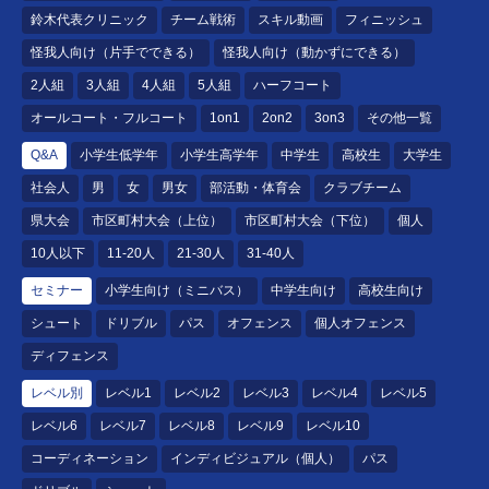
鈴木代表クリニック
チーム戦術
スキル動画
フィニッシュ
怪我人向け（片手でできる）
怪我人向け（動かずにできる）
2人組
3人組
4人組
5人組
ハーフコート
オールコート・フルコート
1on1
2on2
3on3
その他一覧
Q&A
小学生低学年
小学生高学年
中学生
高校生
大学生
社会人
男
女
男女
部活動・体育会
クラブチーム
県大会
市区町村大会（上位）
市区町村大会（下位）
個人
10人以下
11-20人
21-30人
31-40人
セミナー
小学生向け（ミニバス）
中学生向け
高校生向け
シュート
ドリブル
パス
オフェンス
個人オフェンス
ディフェンス
レベル別
レベル1
レベル2
レベル3
レベル4
レベル5
レベル6
レベル7
レベル8
レベル9
レベル10
コーディネーション
インディビジュアル（個人）
パス