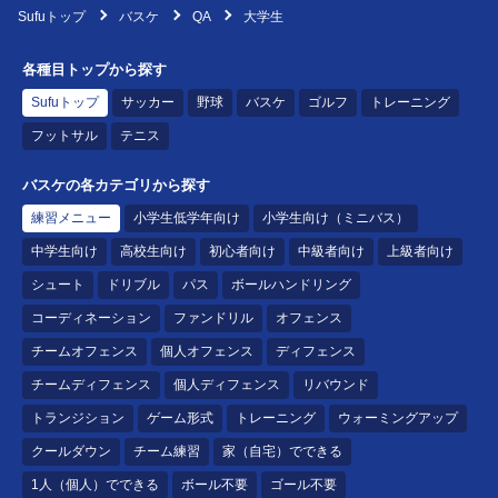
Sufuトップ
バスケ
QA
大学生
各種目トップから探す
Sufuトップ
サッカー
野球
バスケ
ゴルフ
トレーニング
フットサル
テニス
バスケの各カテゴリから探す
練習メニュー
小学生低学年向け
小学生向け（ミニバス）
中学生向け
高校生向け
初心者向け
中級者向け
上級者向け
シュート
ドリブル
パス
ボールハンドリング
コーディネーション
ファンドリル
オフェンス
チームオフェンス
個人オフェンス
ディフェンス
チームディフェンス
個人ディフェンス
リバウンド
トランジション
ゲーム形式
トレーニング
ウォーミングアップ
クールダウン
チーム練習
家（自宅）でできる
1人（個人）でできる
ボール不要
ゴール不要