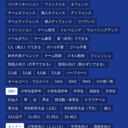
コーディネーション
ファンドリル
オフェンス
チームオフェンス
個人オフェンス
ディフェンス
チームディフェンス
個人ディフェンス
リバウンド
トランジション
ゲーム形式
トレーニング
ウォーミングアップ
クールダウン
チーム練習
家（自宅）でできる
1人（個人）でできる
ボール不要
ゴール不要
鈴木代表クリニック
チーム戦術
スキル動画
フィニッシュ
怪我人向け（片手でできる）
怪我人向け（動かずにできる）
2人組
3人組
4人組
5人組
ハーフコート
オールコート・フルコート
1on1
2on2
3on3
その他一覧
Q&A
小学生低学年
小学生高学年
中学生
高校生
大学生
社会人
男
女
男女
部活動・体育会
クラブチーム
県大会
市区町村大会（上位）
市区町村大会（下位）
個人
10人以下
11-20人
21-30人
31-40人
セミナー
小学生向け（ミニバス）
中学生向け
高校生向け