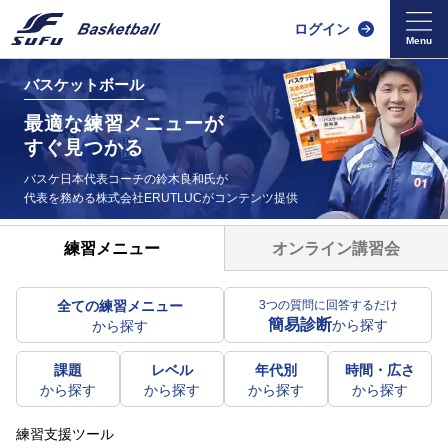
ログイン
バスケットボール
最適な練習メニューが
すぐ見つかる
バスケ日本代表コーチの鈴木良和氏が
代表を務める
株式会社ERUTLUCがコンテンツ提供
オンライン講習会
練習メニュー
全ての練習メニュー
3つの質問に回答するだけ
簡易診断
から探す
から探す
課題
レベル
年代別
時間・広さ
から探す
から探す
から探す
から探す
練習支援ツール