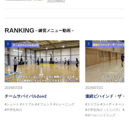
2022/06/02
RANKING
－練習メニュー動画－
1
2
2026/07/28
2026/07/21
チームサバイバル2on2
連続ビハインド・ザ・
#シュート
#ドリブル
#オフェンス
#トレーニング
#ドリブル
#コーディネーショ
#中学生向け
#小学生向け（ミニバス）
#中
#ボールハンドリング