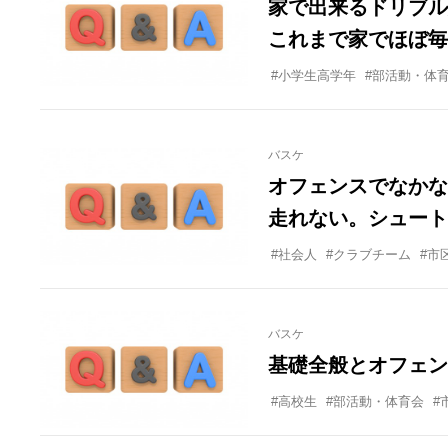
家で出来るドリブル
これまで家でほぼ毎
た。ボール回しから
#小学生高学年
#部活動・体
ドリング練習はほぼ
その場でつくドリブ
バスケ
ニューを作るのに最
オフェンスでなかな
に使いたい。
走れない。シュート
けない。
#社会人
#クラブチーム
#市
バスケ
基礎全般とオフェン
#高校生
#部活動・体育会
#