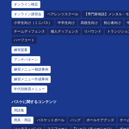
オンライン検定
オンライン講習会
ペアレンツスクール
【専門家相談】メンタル・モ
小学生向け（ミニバス）
中学生向け
高校生向け
初心者向け
チームディフェンス
個人ディフェンス
リバウンド
トランジショ
ハーフコート
練習提案
アンチパターン
練習メニュー相談事例
練習メニュー作成事例
年代別推奨メニュー
バスケに関するコンテンツ
用語集
用具・用品
バスケットボール
バッグ
ボールケアグッズ
チー
ソックス・パンツ
ユニフォーム
Tシャツ（ティーシャツ）
ボー