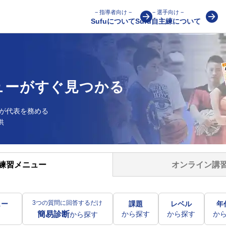
− 指導者向け −
− 選手向け −
Sufuについて
Sufu自主練について
ューが
すぐ見つかる
が
代表を務める
供
オンライン講
練習メニュー
3つの質問に回答するだけ
ュー
課題
レベル
年
から探す
から探す
か
簡易診断
から探す