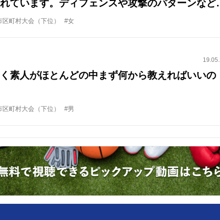
れています。ディフェンスや攻撃のパターンなど
よろしくお願いします。
市区町村大会（下位）
#女
19.05
く素人がほとんどの中まず何から教えればいいの
市区町村大会（下位）
#男