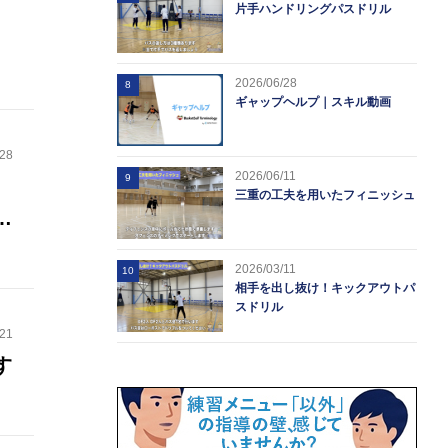
。
片手ハンドリングパスドリル
2026/06/28
8
ど
ギャップヘルプ｜スキル動画
.28
2026/06/11
9
。
三重の工夫を用いたフィニッシュ
い
2026/03/11
10
相手を出し抜け！キックアウトパ
スドリル
.21
す