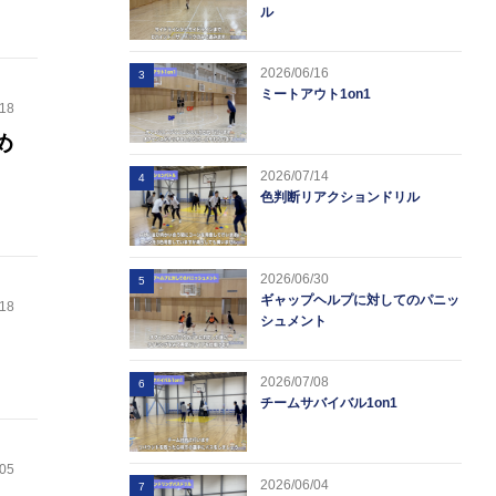
を
ル
2026/06/16
3
キ
ミートアウト1on1
.18
な
め
2026/07/14
4
色判断リアクションドリル
2026/06/30
5
ギャップヘルプに対してのパニッ
.18
シュメント
2026/07/08
6
チームサバイバル1on1
.05
2026/06/04
7