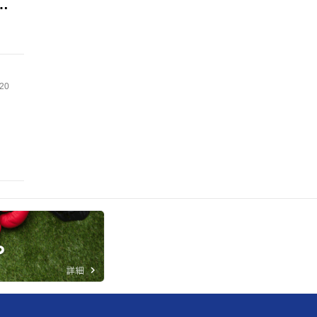
も
.20