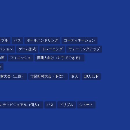
リブル
パス
ボールハンドリング
コーディネーション
ジション
ゲーム形式
トレーニング
ウォーミングアップ
動画
フィニッシュ
怪我人向け（片手でできる）
覧
町村大会（上位）
市区町村大会（下位）
個人
10人以下
ンディビジュアル（個人）
パス
ドリブル
シュート