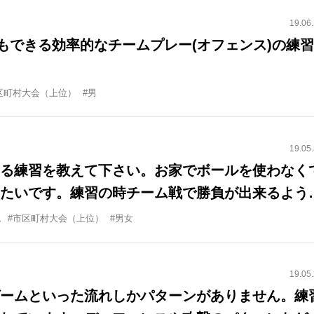
19.06
でもできる効率的なチームプレー(オフェンス)の練習
区町村大会（上位）
#男
19.05
る練習を教えて下さい。お家でボールを使わなく
たいです。練習の時チーム戦で勝負が出来るよう
です。
ム
#市区町村大会（上位）
#男女
19.05
ームといった流れしかパターンがありません。練