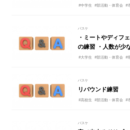
をしていた生徒も少
#中学生
#部活動・体育会
#
持たせて何とかゲー
ていたことですが、
バスケ
ルの練習が難しく、
・ミートやディフェ
くなってしまいます
の練習 ・人数が少
どうしたらよいでし
がありそのためのメ
#大学生
#部活動・体育会
#
いただければ幸いで
うにして、経験者は
バスケ
リバウンド練習
#高校生
#部活動・体育会
#
バスケ