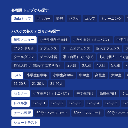
各種目トップから探す
Sufuトップ
サッカー
野球
バスケ
ゴルフ
トレーニング
バスケの各カテゴリから探す
練習メニュー
小学生低学年向け
小学生向け（ミニバス）
中学生
ファンドリル
オフェンス
チームオフェンス
個人オフェンス
クールダウン
チーム練習
家（自宅）でできる
1人（個人）でで
怪我人向け（動かずにできる）
2人組
3人組
4人組
5人組
Q&A
小学生低学年
小学生高学年
中学生
高校生
大学生
11-20人
21-30人
31-40人
セミナー
小学生向け（ミニバス）
中学生向け
高校生向け
シ
レベル別
レベル1
レベル2
レベル3
レベル4
レベル5
レ
チーム練習
60分・ハーフコート
60分・フルコート
90分・ハー
シュートテスト