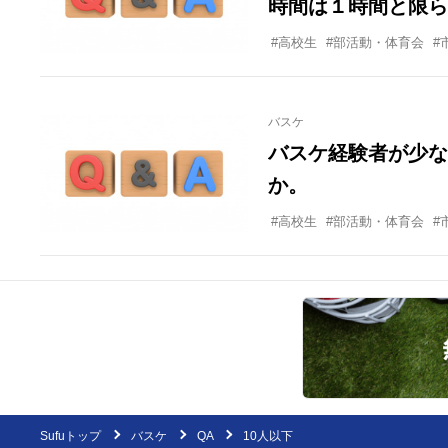
時間は１時間と限ら
とりいれたいです。
#高校生
#部活動・体育会
#
バスケ
バスケ経験者が少な
か。
#高校生
#部活動・体育会
#
Sufuトップ
バスケ
QA
10人以下