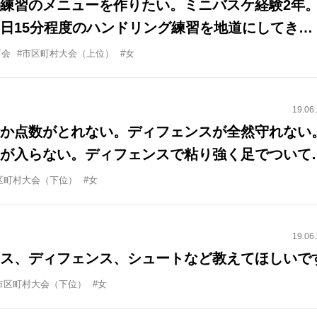
練習のメニューを作りたい。ミニバスケ経験2年
日15分程度のハンドリング練習を地道にしてき
8の字ドリブル、2ボールドリブルなど有名なハン
育会
#市区町村大会（上位）
#女
してきました。レッグスルー、バックドリブルな
ルは大抵できるようになってきました。 なのでメ
19.06
近は迷います。毎日15分という時間をもっと有効
か点数がとれない。ディフェンスが全然守れない
が入らない。ディフェンスで粘り強く足でついて
区町村大会（下位）
#女
19.06
ス、ディフェンス、シュートなど教えてほしいで
市区町村大会（下位）
#女