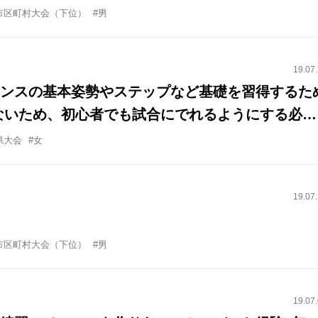
なく、直近の試合では、ミニバス経験者にボール
市区町村大会（下位）
#男
ムをしている状況です。 これまでの指導でも感じ
初心者を指導していくと、どうしてもオープンス
19.07
試合では、コンタクトに負けて状況の判断ができ
ンスの基本姿勢やステップなど基礎を習得するた
。 段階的に試合で活躍できるようにしていくには
ないため、初心者でも試合にでれるようにする必要
ょうか？ オフェンス、ディフェンスともにご教授
ニュー ・できれば、初心者は基礎を習得できるよ
県大会
#女
す。
練習レベルを落とさない練習がしたい
19.07
市区町村大会（下位）
#男
19.07