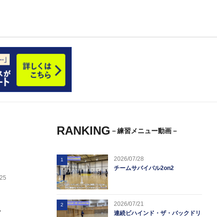
RANKING
－練習メニュー動画－
2026/07/28
1
チームサバイバル2on2
.25
2026/07/21
2
ス
連続ビハインド・ザ・バックドリ