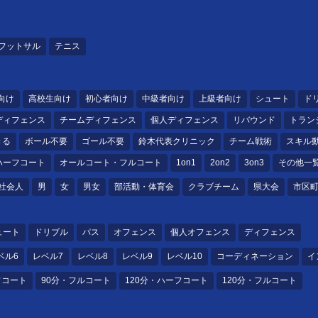
フットサル
テニス
向け
高校生向け
初心者向け
中級者向け
上級者向け
シュート
ド
ディフェンス
チームディフェンス
個人ディフェンス
リバウンド
トラン
きる
ボール不要
ゴール不要
鈴木代表クリニック
チーム戦術
スキル
ハーフコート
オールコート・フルコート
1on1
2on2
3on3
その他一
社会人
男
女
男女
部活動・体育会
クラブチーム
県大会
市区
ュート
ドリブル
パス
オフェンス
個人オフェンス
ディフェンス
ベル6
レベル7
レベル8
レベル9
レベル10
コーディネーション
イ
フコート
90分・フルコート
120分・ハーフコート
120分・フルコート