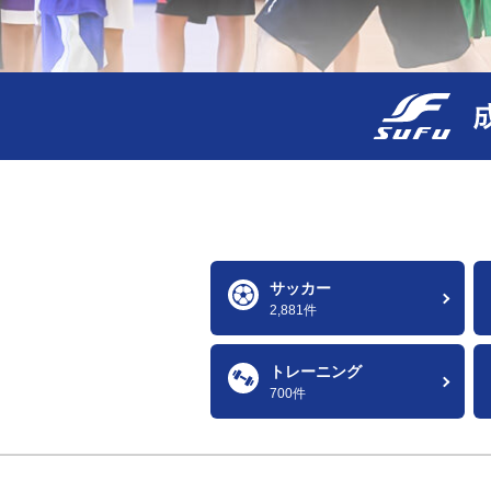
サッカー
2,881件
トレーニング
700件