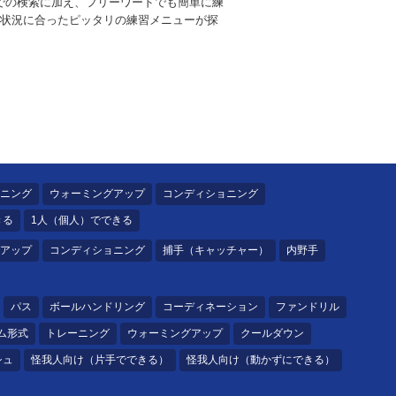
別での検索に加え、フリーワードでも簡単に練
状況に合ったピッタリの練習メニューが探
ニング
ウォーミングアップ
コンディショニング
きる
1人（個人）でできる
アップ
コンディショニング
捕手（キャッチャー）
内野手
パス
ボールハンドリング
コーディネーション
ファンドリル
ム形式
トレーニング
ウォーミングアップ
クールダウン
シュ
怪我人向け（片手でできる）
怪我人向け（動かずにできる）