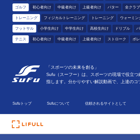
ゴルフ
初心者向け
中級者向け
上級者向け
パター
全クラブ
トレーニング
フィジカルトレーニング
トレーニング
ウォーミン
フットサル
小学生向け
中学生向け
高校生向け
ドリブル
パ
テニス
初心者向け
中級者向け
上級者向け
ストローク
ボレ
「スポーツの未来を創る」
Sufu（スーフー）は、スポーツの現場で役
指します。分かりやすい解説動画で、上達のコツ
Sufuトップ
Sufuについて
信頼されるサイトとして