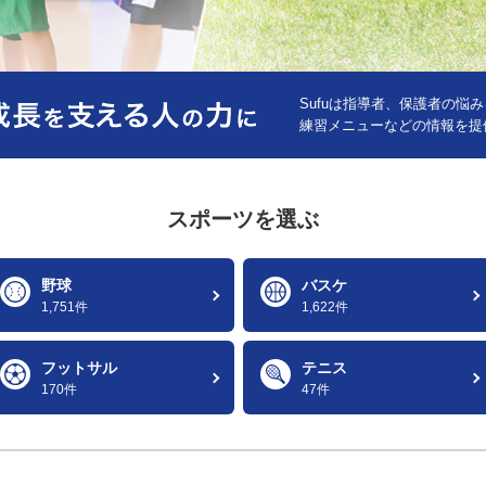
Sufuは指導者、保護者の悩
練習メニューなどの情報を提
スポーツを選ぶ
野球
バスケ
1,751件
1,622件
フットサル
テニス
170件
47件