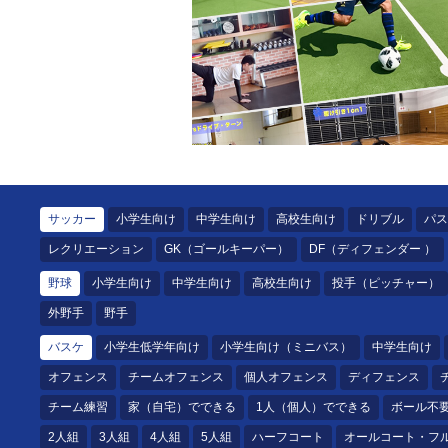
サッカー
小学生向け
中学生向け
高校生向け
ドリブル
パス
レクリエーション
GK（ゴールキーパー）
DF（ディフェンダー ）
野球
小学生向け
中学生向け
高校生向け
投手（ピッチャー）
外野手
野手
バスケ
小学生低学年向け
小学生向け（ミニバス）
中学生向け
オフェンス
チームオフェンス
個人オフェンス
ディフェンス
チーム練習
家（自宅）でできる
1人（個人）でできる
ボール不
2人組
3人組
4人組
5人組
ハーフコート
オールコート・フ