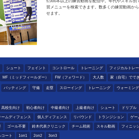
5,000本以上の練習動画を配信中。年代やスキル
習メニューを検索できます。数多くの練習動画から
せます。
シュート
フェイント
コントロール
トレーニング
フィジカルトレー
MF（ミッドフィールダー）
FW（フォワード）
大人数
家（自宅）でで
バッティング
守備
走塁
スローイング
トレーニング
ウォーミング
高校生向け
初心者向け
中級者向け
上級者向け
シュート
ドリブル
チームディフェンス
個人ディフェンス
リバウンド
トランジション
ゲー
要
ゴール不要
鈴木代表クリニック
チーム戦術
スキル動画
フィニッ
ルコート
1on1
2on2
3on3