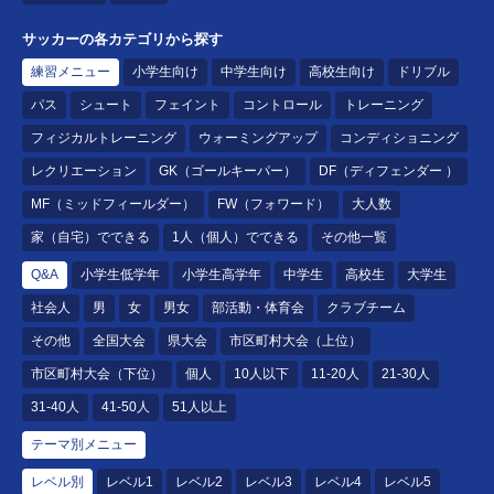
サッカーの各カテゴリから探す
練習メニュー
小学生向け
中学生向け
高校生向け
ドリブル
パス
シュート
フェイント
コントロール
トレーニング
フィジカルトレーニング
ウォーミングアップ
コンディショニング
レクリエーション
GK（ゴールキーパー）
DF（ディフェンダー ）
MF（ミッドフィールダー）
FW（フォワード）
大人数
家（自宅）でできる
1人（個人）でできる
その他一覧
Q&A
小学生低学年
小学生高学年
中学生
高校生
大学生
社会人
男
女
男女
部活動・体育会
クラブチーム
その他
全国大会
県大会
市区町村大会（上位）
市区町村大会（下位）
個人
10人以下
11-20人
21-30人
31-40人
41-50人
51人以上
テーマ別メニュー
レベル別
レベル1
レベル2
レベル3
レベル4
レベル5