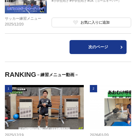
#小学生向け
#中学生向け
#GK（ゴールキーパー）
サッカー練習メニュー
お気に入りに追加
2025/12/20
次のページ
RANKING
－練習メニュー動画－
1
2
2025/12/19
2026/01/20