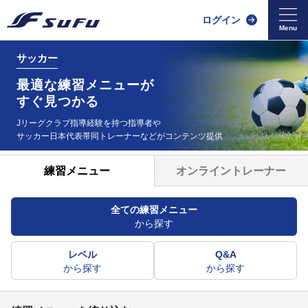
ログイン
サッカー
最適な練習メニューが
すぐ見つかる
Jリーグクラブ指導経験を持つ指導者や
サッカー日本代表帯同
トレーナーなどがコンテンツ提供
オンライントレーナー
練習メニュー
全ての練習メニュー
から探す
レベル
Q&A
から探す
から探す