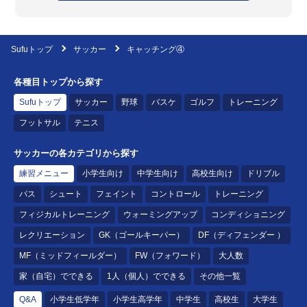
Sufuトップ
サッカー
キャッチング④
各種目トップから探す
Sufuトップ
サッカー
野球
バスケ
ゴルフ
トレーニング
フットサル
テニス
サッカーの各カテゴリから探す
練習メニュー
小学生向け
中学生向け
高校生向け
ドリブル
パス
シュート
フェイント
コントロール
トレーニング
フィジカルトレーニング
ウォーミングアップ
コンディショニング
レクリエーション
GK（ゴールキーパー）
DF（ディフェンダー ）
MF（ミッドフィールダー）
FW（フォワード）
大人数
家（自宅）でできる
1人（個人）でできる
その他一覧
Q&A
小学生低学年
小学生高学年
中学生
高校生
大学生