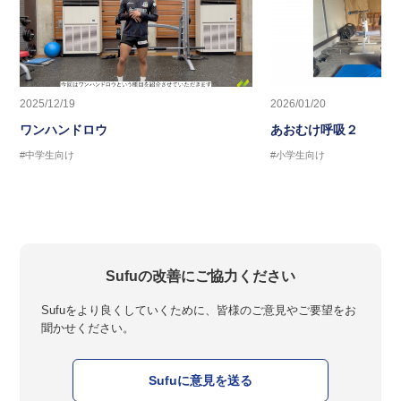
2025/12/19
2026/01/20
ワンハンドロウ
あおむけ呼吸２
#中学生向け
#小学生向け
Sufuの改善にご協力ください
Sufuをより良くしていくために、皆様のご意見やご要望をお
聞かせください。
Sufuに意見を送る