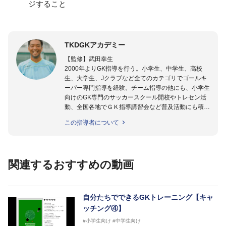
ジすること
TKDGKアカデミー
【監修】武田幸生
2000年よりGK指導を行う。小学生、中学生、高校
生、大学生、Jクラブなど全てのカテゴリでゴールキ
ーパー専門指導を経験。チーム指導の他にも、小学生
向けのGK専門のサッカースクール開校やトレセン活
動、全国各地でＧＫ指導講習会など普及活動にも積極
的に取り組んでいる。GKを始めたばかりの「GKの入
この指導者について
り口」にいる選手から「プロ選手」まで指導する日本
ではまだ少ない「ゴールキーパー指導のスペシャリス
ト」として活動中。
関連するおすすめの動画
【指導ライセンス】日本サッカー協会公認Ｂ級・日本
サッカー協会公認ゴールキーパーA級取得
自分たちでできるGKトレーニング【キャ
ッチング④】
#小学生向け
#中学生向け