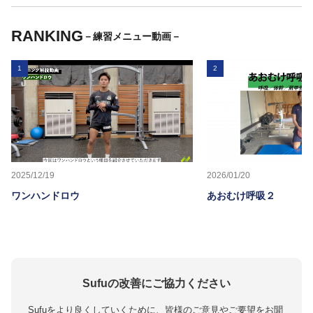
があればそちらの紹介をしてもらった
りするとすごく助かります。
RANKING
－練習メニュー動画－
1
2
2025/12/19
2026/01/20
ワンハンドロウ
あおむけ呼吸２
Sufuの改善にご協力ください
Sufuをより良くしていくために、皆様のご意見やご要望をお聞