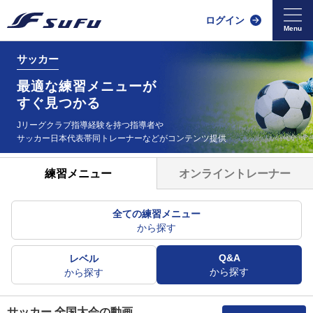
ログイン
サッカー
最適な練習メニューが
すぐ見つかる
Jリーグクラブ指導経験を持つ指導者や
サッカー日本代表帯同
トレーナーなどがコンテンツ提供
オンライントレーナー
練習メニュー
全ての練習メニュー
から探す
Q&A
レベル
から探す
から探す
サッカー 全国大会の動画