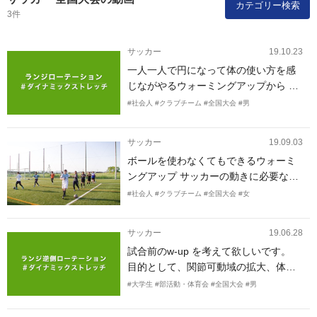
カテゴリー検索
3件
サッカー
19.10.23
一人一人で円になって体の使い方を感
じながやるウォーミングアップから 戦
術の練習に入るまでの運動のスイッチ
#社会人
#クラブチーム
#全国大会
#男
を入れるウォーミングアップを教えて
ください。
サッカー
19.09.03
ボールを使わなくてもできるウォーミ
ングアップ サッカーの動きに必要な体
幹トレーニング
#社会人
#クラブチーム
#全国大会
#女
サッカー
19.06.28
試合前のw-up を考えて欲しいです。
目的として、関節可動域の拡大、体を
温めること、機能を向上するようなア
#大学生
#部活動・体育会
#全国大会
#男
ップ(ストレッチからダッシュまで)を考
えて欲しいです。 参考になる動画など