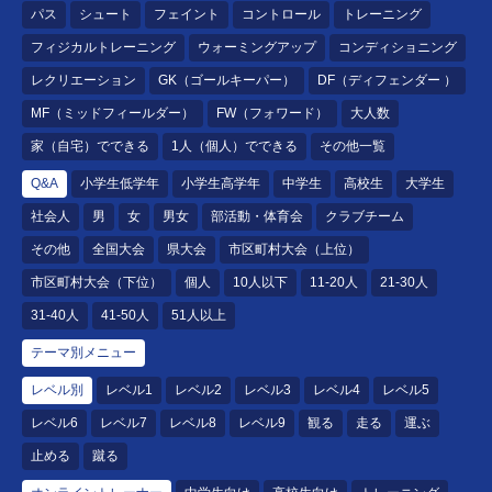
パス
シュート
フェイント
コントロール
トレーニング
フィジカルトレーニング
ウォーミングアップ
コンディショニング
レクリエーション
GK（ゴールキーパー）
DF（ディフェンダー ）
MF（ミッドフィールダー）
FW（フォワード）
大人数
家（自宅）でできる
1人（個人）でできる
その他一覧
Q&A
小学生低学年
小学生高学年
中学生
高校生
大学生
社会人
男
女
男女
部活動・体育会
クラブチーム
その他
全国大会
県大会
市区町村大会（上位）
市区町村大会（下位）
個人
10人以下
11-20人
21-30人
31-40人
41-50人
51人以上
テーマ別メニュー
レベル別
レベル1
レベル2
レベル3
レベル4
レベル5
レベル6
レベル7
レベル8
レベル9
観る
走る
運ぶ
止める
蹴る