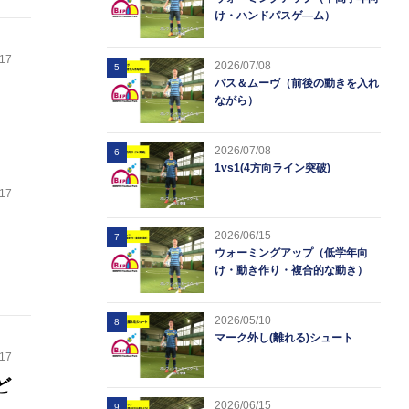
け・ハンドパスゲ―ム）
.17
2026/07/08
5
パス＆ムーヴ（前後の動きを入れ
ながら）
2026/07/08
6
1vs1(4方向ライン突破)
.17
ト
2026/06/15
7
ウォーミングアップ（低学年向
け・動き作り・複合的な動き）
2026/05/10
8
マーク外し(離れる)シュート
.17
ど
2026/06/15
9