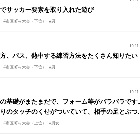
19.11
でサッカー要素を取り入れた遊び
ム
#市区町村大会（下位）
#男
19.11
方、パス、熱中する練習方法をたくさん知りたい
ム
#市区町村大会（下位）
#男
19.11
の基礎がまたまだで、フォーム等がバラバラです
りのタッチのくせがついていて、相手の足とぶつ
トサイド(遠い足)でスペースに運ぶ等指導してい
ム
#市区町村大会（上位）
#男女
。アウトサイドを使ったり等のいい練習メニュー