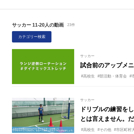
サッカー 11-20人の動画
23件
カテゴリー検索
サッカー
試合前のアップメニ
#高校生
#部活動・体育会
#
サッカー
ドリブルの練習をし
とは言えません。だ
るそんなに難しくな
#高校生
#その他
#市区町村