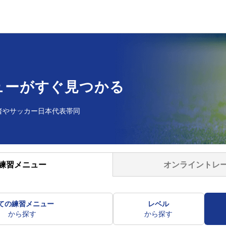
ューが
すぐ見つかる
者や
サッカー日本代表帯同
オンライントレ
練習メニュー
ての練習メニュー
レベル
から探す
から探す