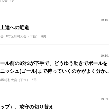
国大会
#男
19.10
上達への近道
育会
#市区町村大会（下位）
#男
19.10
ール前の3対3が下手で、どうゆう動きでボールを
ニッシュ(ゴール)まで持っていくのかがよく分か
などが分かるような練習をしたいです。
市区町村大会（下位）
#男
19.09
ップ）、攻守の切り替え