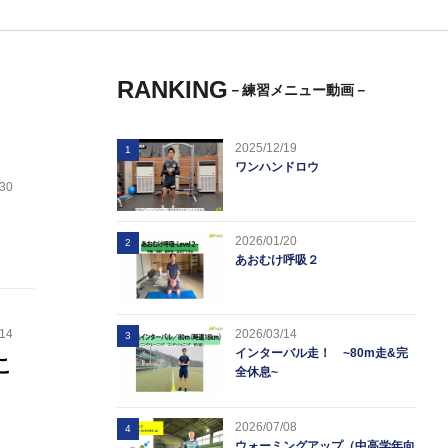
RANKING
－練習メニュー動画－
2025/12/19
1
ワンハンドロウ
.30
2026/01/20
2
あおむけ呼吸２
.14
2026/03/14
3
インターバル走！ ~80m走&完
こ
全休息~
2026/07/08
4
ウォーミングアップ（中高学年向