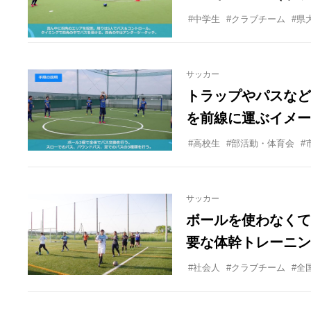
#中学生
#クラブチーム
#県
サッカー
トラップやパスなど
を前線に運ぶイメー
#高校生
#部活動・体育会
#
サッカー
ボールを使わなくて
要な体幹トレーニン
#社会人
#クラブチーム
#全