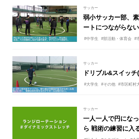
あればと思っていま
サッカー
弱小サッカー部、素
ートにつながらない
礎からみっちりやる
#中学生
#部活動・体育会
#
ので、みんなでパス
願いします。
サッカー
ドリブル&スイッチ
#大学生
#その他
#市区町村
サッカー
一人一人で円になっ
ら 戦術の練習に入
プを教えてください