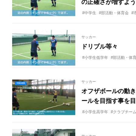
の正確さが増すよう
#中学生
#部活動・体育会
#
サッカー
ドリブル等々
#小学生低学年
#部活動・体
サッカー
オフザボールの動き
ールを目指す事を目
#小学生高学年
#クラブチー