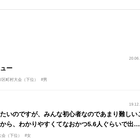
20.06
ュー
市区町村大会（下位）
#男
19.12
たいのですが、みんな初心者なのであまり難しい
から、わかりやすくてなおかつ5.6人ぐらいで出来
いドリブルの練習メニューが欲しいです。
大会（下位）
#女