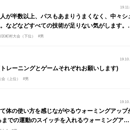
す。
19.11
人が半数以上、パスもあまりうまくなく、中々シ
。などなどすべての技術が足りない気がします。
練習メニューまた特質した技術を持った人がいな
市区町村大会（下位）
#男
をつないで点を取れるようになる練習メニューを
19.10
(トレーニングとゲームそれぞれお願いします)
大会（上位）
#男
19.10
て体の使い方を感じながやるウォーミングアップ
るまでの運動のスイッチを入れるウォーミングアッ
。