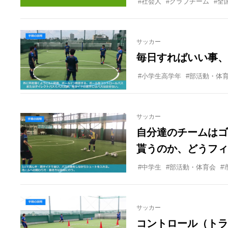
#社会人
#クラブチーム
#全
サッカー
毎日すればいい事、
#小学生高学年
#部活動・体
サッカー
自分達のチームはゴ
貰うのか、どうフィ
ません、なので動き
#中学生
#部活動・体育会
#
サッカー
コントロール（トラ