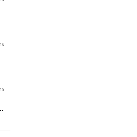
.16
.16
.10
。
か
ま
が