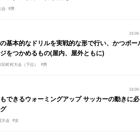
大会
#男
19.09
の基本的なドリルを実戦的な形で行い、かつボー
ジをつかめるもの(屋内、屋外ともに)
市区町村大会（下位）
#男
19.09
もできるウォーミングアップ サッカーの動きに必
グ
国大会
#女