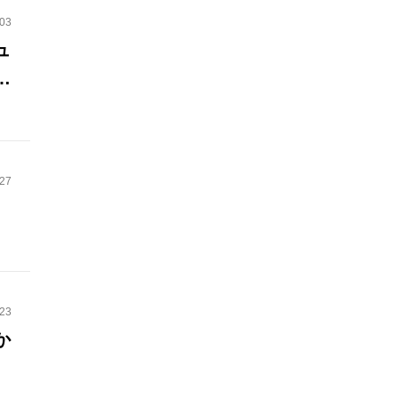
.03
ュ
基
い
お
.27
.23
か