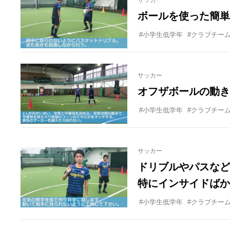
サッカー
ボールを使った簡単
#小学生低学年
#クラブチー
サッカー
オフザボールの動き
#小学生低学年
#クラブチー
サッカー
ドリブルやパスなど
特にインサイドばか
ることも多く、アウ
#小学生低学年
#クラブチー
すが、なかなかです