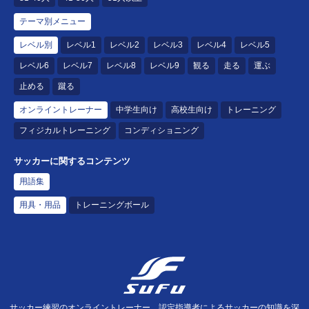
テーマ別メニュー
レベル別
レベル1
レベル2
レベル3
レベル4
レベル5
レベル6
レベル7
レベル8
レベル9
観る
走る
運ぶ
止める
蹴る
オンライントレーナー
中学生向け
高校生向け
トレーニング
フィジカルトレーニング
コンディショニング
サッカーに関するコンテンツ
用語集
用具・用品
トレーニングボール
サッカー練習のオンライントレーナー。認定指導者によるサッカーの知識を深