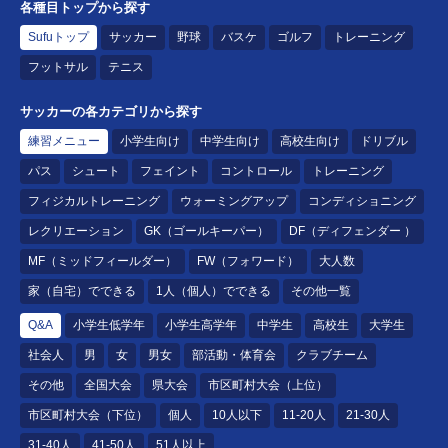
各種目トップから探す
Sufuトップ
サッカー
野球
バスケ
ゴルフ
トレーニング
フットサル
テニス
サッカーの各カテゴリから探す
練習メニュー
小学生向け
中学生向け
高校生向け
ドリブル
パス
シュート
フェイント
コントロール
トレーニング
フィジカルトレーニング
ウォーミングアップ
コンディショニング
レクリエーション
GK（ゴールキーパー）
DF（ディフェンダー ）
MF（ミッドフィールダー）
FW（フォワード）
大人数
家（自宅）でできる
1人（個人）でできる
その他一覧
Q&A
小学生低学年
小学生高学年
中学生
高校生
大学生
社会人
男
女
男女
部活動・体育会
クラブチーム
その他
全国大会
県大会
市区町村大会（上位）
市区町村大会（下位）
個人
10人以下
11-20人
21-30人
31-40人
41-50人
51人以上