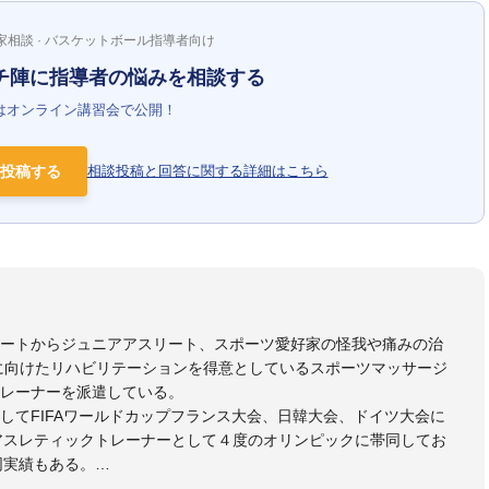
家相談 · バスケットボール指導者向け
チ陣に指導者の悩みを相談する
はオンライン講習会で公開！
投稿する
相談投稿と回答に関する詳細はこちら
リートからジュニアアスリート、スポーツ愛好家の怪我や痛みの治
に向けたリハビリテーションを得意としているスポーツマッサージ
レーナーを派遣している。
してFIFAワールドカップフランス大会、日韓大会、ドイツ大会に
のアスレティックトレーナーとして４度のオリンピックに帯同してお
同実績もある。
本代表、Jリーグ、各世代のサッカーを中心に、WJBL、社会人ラグ