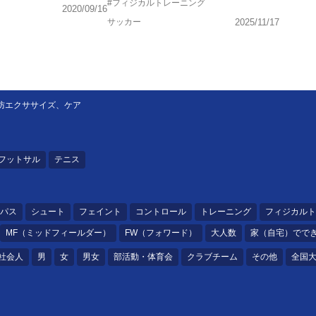
#フィジカルトレーニング
2020/09/16
サッカー
2025/11/17
防エクササイズ、ケア
フットサル
テニス
パス
シュート
フェイント
コントロール
トレーニング
フィジカルト
MF（ミッドフィールダー）
FW（フォワード）
大人数
家（自宅）でで
社会人
男
女
男女
部活動・体育会
クラブチーム
その他
全国