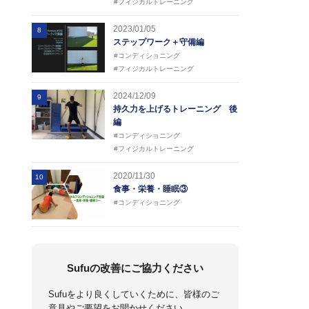
#フィジカルトレーニング
2023/01/05
8
ステップワーク＋守備編
#コンディショニング
#フィジカルトレーニング
2024/12/09
9
持久力を上げるトレーニング 後
編
#コンディショニング
#フィジカルトレーニング
2020/11/30
10
食事・栄養・睡眠③
#コンディショニング
Sufuの改善にご協力ください
Sufuをより良くしていくために、皆様のご
意見やご要望をお聞かせください。