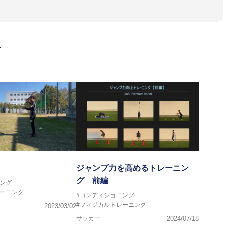
ス、卓球、陸上、アーティストなど様々な競技や分野にアスレティ
門学校などの教育機関に講師を派遣するなど後進育成にも力を入れ
画
ートする」を企業理念として掲げ、世の中の人々の『健康』をあら
一人の「楽しく、豊かに、生き生きと」生きる、そんな『健康な人
ジャンプ力を高めるトレーニン
グ 前編
ング
レーニング
#コンディショニング
#フィジカルトレーニング
2023/03/02
サッカー
2024/07/18