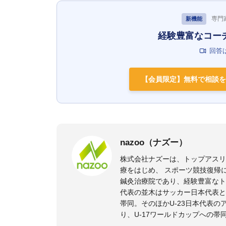
専門
新機能
経験豊富なコー
回答
【会員限定】無料で相談を
nazoo（ナズー）
株式会社ナズーは、トップアス
療をはじめ、 スポーツ競技復帰
鍼灸治療院であり、経験豊富なト
代表の並木はサッカー日本代表と
帯同。そのほかU-23日本代表
り、U-17ワールドカップへの帯
また現在までにU-19サッカー日