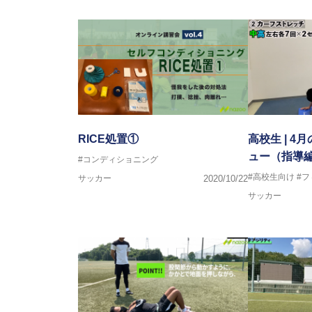
RICE処置①
高校生 | 
ュー（指導
#コンディショニング
#高校生向け
#
サッカー
2020/10/22
サッカー