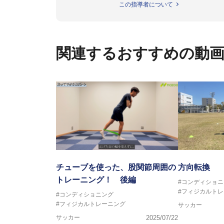
この指導者について
ビー、ソフトボール、モトクロ
ックトレーナーを派遣している。
さらには講演会やセミナー、専
ている。
関連するおすすめの動
「一人一人の健康な人生をサポ
ゆる方向からサポートし、一人
生』をサポートしている。
チューブを使った、股関節周囲の
方向転換
トレーニング！ 後編
#コンディショニ
#フィジカルト
#コンディショニング
#フィジカルトレーニング
サッカー
サッカー
2025/07/22