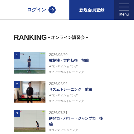
ログイン
新規会員登録
RANKING
－オンライン講習会－
2026/05/20
1
敏捷性・方向転換 前編
#コンディショニング
#フィジカルトレーニング
2026/02/02
2
リズムトレーニング 前編
#コンディショニング
#フィジカルトレーニング
2026/07/31
3
瞬発力・パワー・ジャンプ力 後
編
#コンディショニング