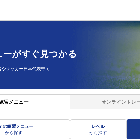
ューが
すぐ見つかる
者や
サッカー日本代表帯同
オンライントレ
練習メニュー
ての練習メニュー
レベル
から探す
から探す