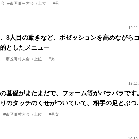
育会
#市区町村大会（上位）
#男
19.11
、3人目の動きなど、ポゼッションを高めながら
的としたメニュー
ム
#市区町村大会（上位）
#男
19.11
の基礎がまたまだで、フォーム等がバラバラです
りのタッチのくせがついていて、相手の足とぶつ
トサイド(遠い足)でスペースに運ぶ等指導してい
ム
#市区町村大会（上位）
#男女
。アウトサイドを使ったり等のいい練習メニュー
す。