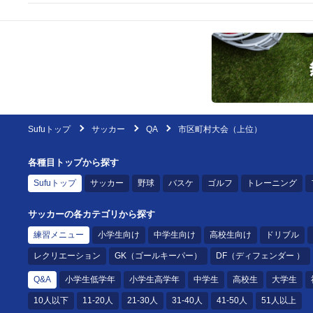
Sufuトップ
サッカー
QA
市区町村大会（上位）
各種目トップから探す
Sufuトップ
サッカー
野球
バスケ
ゴルフ
トレーニング
サッカーの各カテゴリから探す
練習メニュー
小学生向け
中学生向け
高校生向け
ドリブル
レクリエーション
GK（ゴールキーパー）
DF（ディフェンダー ）
Q&A
小学生低学年
小学生高学年
中学生
高校生
大学生
10人以下
11-20人
21-30人
31-40人
41-50人
51人以上