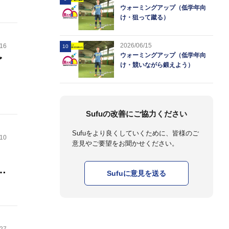
ウォーミングアップ（低学年向
け・狙って蹴る）
2026/06/15
.16
10
ウォーミングアップ（低学年向
ゴ
け・競いながら鍛えよう）
Sufuの改善にご協力ください
Sufuをより良くしていくために、皆様のご
.10
意見やご要望をお聞かせください。
。
か
Sufuに意見を送る
ま
が