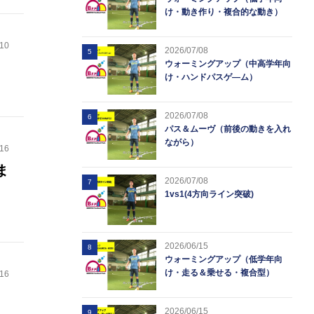
け・動き作り・複合的な動き）
.10
2026/07/08
5
ウォーミングアップ（中高学年向
け・ハンドパスゲ―ム）
2026/07/08
6
パス＆ムーヴ（前後の動きを入れ
ながら）
.16
ま
2026/07/08
7
1vs1(4方向ライン突破)
2026/06/15
8
ウォーミングアップ（低学年向
け・走る＆乗せる・複合型）
.16
2026/06/15
9