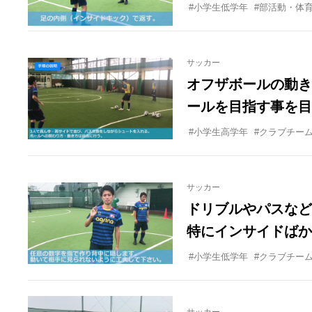
#小学生低学年
#部活動・体
サッカー
オフザボールの動き
ールを目指す事を目
#小学生高学年
#クラブチー
サッカー
ドリブルやパスなど
特にインサイドばか
ることも多く、アウ
#小学生低学年
#クラブチー
すが、なかなかです
あればと思っていま