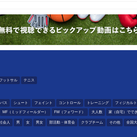
フットサル
テニス
パス
シュート
フェイント
コントロール
トレーニング
フィジカルト
MF（ミッドフィールダー）
FW（フォワード）
大人数
家（自宅）でで
社会人
男
女
男女
部活動・体育会
クラブチーム
その他
全国