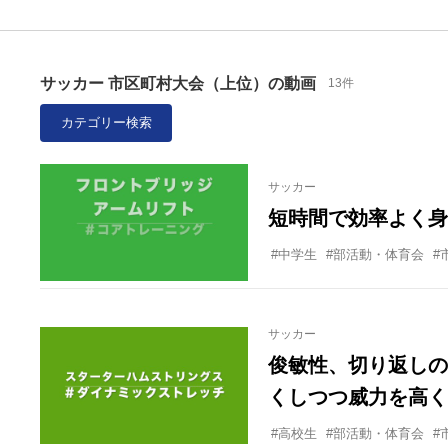
サッカー 市区町村大会（上位）の動画
13件
カテゴリー検索
サッカー
短時間で効率よく身
#中学生
#部活動・体育会
#
サッカー
俊敏性、切り返しの
くしつつ威力を高く
#高校生
#部活動・体育会
#