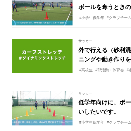
ボールを奪うときの
#小学生低学年
#クラブチー
サッカー
外で行える（砂利混
ニングや動き作りを
化や、特に前方への
#高校生
#部活動・体育会
#
サッカー
低学年向けに、ボー
いしたいです。
#小学生低学年
#クラブチー