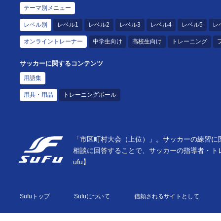
テーマ別メニュー
レベル別
レベル1
レベル2
レベル3
レベル4
レベル5
レ
オンライントレーナー
中学生向け
高校生向け
トレーニング
サッカーに関するコンテンツ
用語集
用具・用品
トレーニングボール
「市区町村大会（上位）」。サッカーの練習に関
相談に回答することで、サッカーの指導者・ト
ufu】
Sufuトップ
Sufuについて
信頼されるサイトとして