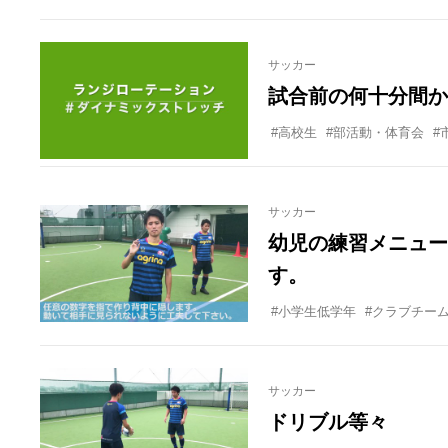
サッカー
試合前の何十分間か
#高校生
#部活動・体育会
#
サッカー
幼児の練習メニュー
す。
#小学生低学年
#クラブチー
サッカー
ドリブル等々