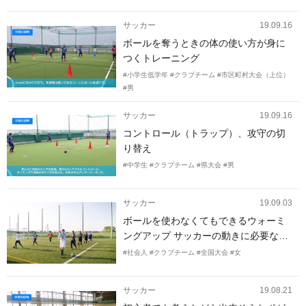
を入れるウォーミングアップを教えて
ください。
サッカー
19.09.16
ボールを奪うときの体の使い方が身に
つくトレーニング
#小学生低学年
#クラブチーム
#市区町村大会（上位）
#男
サッカー
19.09.16
コントロール（トラップ）、攻守の切
り替え
#中学生
#クラブチーム
#県大会
#男
サッカー
19.09.03
ボールを使わなくてもできるウォーミ
ングアップ サッカーの動きに必要な体
幹トレーニング
#社会人
#クラブチーム
#全国大会
#女
サッカー
19.08.21