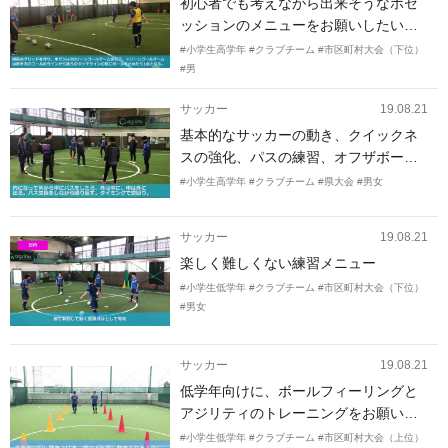
初心者でも考えながら出来そうなポゼ
ッションのメニューをお願いしたいで
す。
#小学生高学年
#クラブチーム
#市区町村大会（下位）
#男
サッカー
19.08.21
基本的なサッカーの動き、クイックネ
スの強化、パスの練習、オフザボール
の動き
#小学生高学年
#クラブチーム
#県大会
#男女
サッカー
19.08.21
楽しく難しくない練習メニュー
#小学生低学年
#クラブチーム
#市区町村大会（下位）
#男女
サッカー
19.08.21
低学年向けに、ボールフィーリングと
アジリティのトレーニングをお願いし
たいです。
#小学生低学年
#クラブチーム
#市区町村大会（上位）