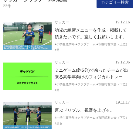
カテゴリー検索
23件
サッカー
19.12.16
幼児の練習メニューを作成・掲載して
頂きたいです。宜しくお願いします。
#小学生低学年
#クラブチーム
#市区町村大会（上位）
#男
サッカー
19.12.06
ミニゲーム(約5分)で余ったチームが出
来る高学年向けのフィジカルトレーニ
ングを教えていただきたいです。
#小学生低学年
#クラブチーム
#市区町村大会（下位）
#男
サッカー
19.11.17
運ぶドリブル、視野を上げる。
#小学生高学年
#クラブチーム
#市区町村大会（下位）
#男女