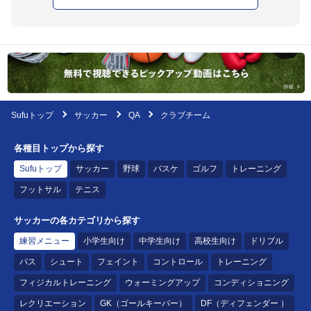
Sufuトップ
サッカー
QA
クラブチーム
各種目トップから探す
Sufuトップ
サッカー
野球
バスケ
ゴルフ
トレーニング
フットサル
テニス
サッカーの各カテゴリから探す
練習メニュー
小学生向け
中学生向け
高校生向け
ドリブル
パス
シュート
フェイント
コントロール
トレーニング
フィジカルトレーニング
ウォーミングアップ
コンディショニング
レクリエーション
GK（ゴールキーパー）
DF（ディフェンダー ）