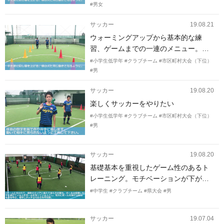
#男女
サッカー
19.08.21
ウォーミングアップから基本的な練
習、ゲームまでの一連のメニュー。試
合で勝てるようになるためのトレーニ
#小学生低学年
#クラブチーム
#市区町村大会（下位）
ングメニューが知りたいです。
#男
サッカー
19.08.20
楽しくサッカーをやりたい
#小学生低学年
#クラブチーム
#市区町村大会（下位）
#男
サッカー
19.08.20
基礎基本を重視したゲーム性のあるト
レーニング。モチベーションが下がり
がちなので…楽しめる
#中学生
#クラブチーム
#県大会
#男
サッカー
19.07.04