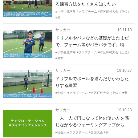
る練習方法をたくさん知りたい
#小学生低学年
#クラブチーム
#市区町村大会（下位）
#男
サッカー
19.11.10
ドリブルやパスなどの基礎がまたまだ
で、フォーム等がバラバラです。特に
インサイドばかりのタッチのくせがつ
#小学生低学年
#クラブチーム
#市区町村大会（上位）
いていて、相手の足とぶつかることも
#男女
多く、アウトサイド(遠い足)でスペース
サッカー
19.10.27
に運ぶ等指導していますが、なかなか
です。アウトサイドを使ったり等のい
ドリブルでボールを運んだりかわした
い練習メニューがあればと思っていま
りする練習
す。
#中学生
#クラブチーム
#市区町村大会（上位）
#男
サッカー
19.10.23
一人一人で円になって体の使い方を感
じながやるウォーミングアップから 戦
術の練習に入るまでの運動のスイッチ
#社会人
#クラブチーム
#全国大会
#男