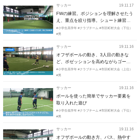
サッカー
19.11.17
FWの練習。ポジションを理解させたう
え、重点を絞り指導。シュート練習を
ベース。
#小学生高学年
#クラブチーム
#市区町村大会（下位）
#男
サッカー
19.11.16
オフザボールの動き、3人目の動きな
ど、ポゼッションを高めながらゴール
を目指す事を目的としたメニュー
#小学生高学年
#クラブチーム
#市区町村大会（上位）
#男
サッカー
19.11.16
ボールを使った簡単でサッカー要素を
取り入れた遊び
#小学生低学年
#クラブチーム
#市区町村大会（下位）
#男
サッカー
19.11.16
オフザボールの動き方、パス、熱中す