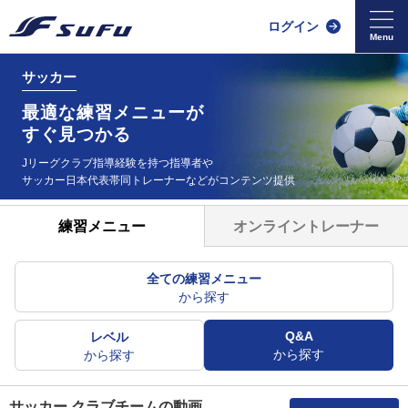
ログイン
サッカー
最適な練習メニューが
すぐ見つかる
Jリーグクラブ指導経験を持つ指導者や
サッカー日本代表帯同
トレーナーなどがコンテンツ提供
オンライントレーナー
練習メニュー
全ての練習メニュー
から探す
Q&A
レベル
から探す
から探す
サッカー クラブチームの動画