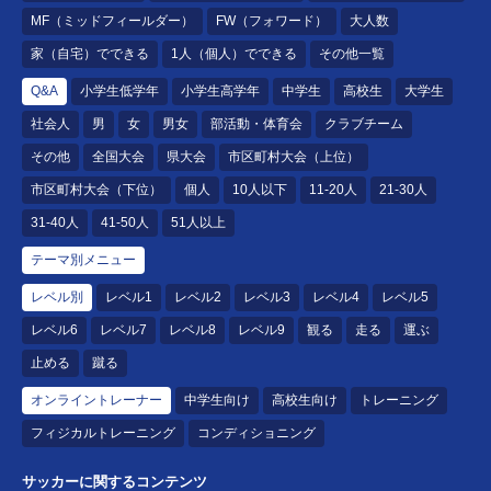
MF（ミッドフィールダー）
FW（フォワード）
大人数
家（自宅）でできる
1人（個人）でできる
その他一覧
Q&A
小学生低学年
小学生高学年
中学生
高校生
大学生
社会人
男
女
男女
部活動・体育会
クラブチーム
その他
全国大会
県大会
市区町村大会（上位）
市区町村大会（下位）
個人
10人以下
11-20人
21-30人
31-40人
41-50人
51人以上
テーマ別メニュー
レベル別
レベル1
レベル2
レベル3
レベル4
レベル5
レベル6
レベル7
レベル8
レベル9
観る
走る
運ぶ
止める
蹴る
オンライントレーナー
中学生向け
高校生向け
トレーニング
フィジカルトレーニング
コンディショニング
サッカーに関するコンテンツ