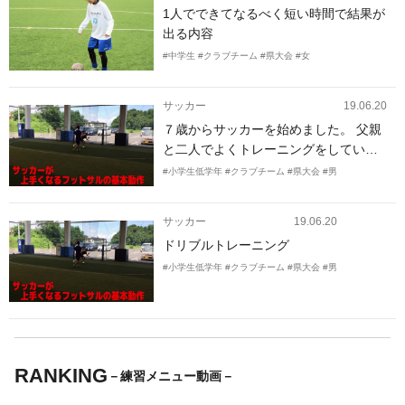
1人でできてなるべく短い時間で結果が
出る内容
#中学生
#クラブチーム
#県大会
#女
サッカー
19.06.20
７歳からサッカーを始めました。 父親
と二人でよくトレーニングをしていま
す。 家の庭で一人でもできるトレーニ
#小学生低学年
#クラブチーム
#県大会
#男
ングや人をつけてできるトレーニング
などボールを運ぶことに特化したトレ
サッカー
19.06.20
ーニングを希望いたします。
ドリブルトレーニング
#小学生低学年
#クラブチーム
#県大会
#男
RANKING
－練習メニュー動画－