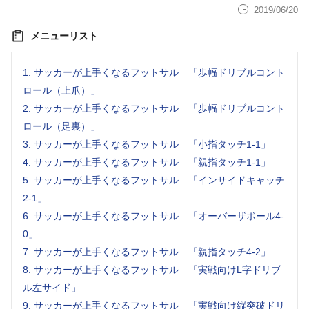
ドリブルの前傾姿勢は決して悪い訳ではなく、それより
2019/06/20
もボールの置き所と、進んでいく角度が重要です。
メニューリスト
メニュー3，4で、ボールの置き所「0ポジション」を身
に着け、メニュー8，9ではDFが目の前にいると想定し
1.
サッカーが上手くなるフットサル 「歩幅ドリブルコント
た、進む角度、最後にはシュートへ向かう実践的なもの
ロール（上爪）」
にしています。
2.
サッカーが上手くなるフットサル 「歩幅ドリブルコント
３、トラップした後どうすれば良いのかわからず、すぐ
ロール（足裏）」
動けないので囲まれてボールを取られる。
3.
サッカーが上手くなるフットサル 「小指タッチ1-1」
DFに囲まれにくくするには、相手のプレッシャーをか
4.
サッカーが上手くなるフットサル 「親指タッチ1-1」
けずらい状況にする必要があります。ボールを持ちその
5.
サッカーが上手くなるフットサル 「インサイドキャッチ
場で止まっていると当然そこにDFのプレッシャーがか
2-1」
かります。
6.
サッカーが上手くなるフットサル 「オーバーザボール4-
2、の場面トレーニングでやった、ゼロポジションにボ
0」
ールを置き、相手が飛び込んできたときに、インサイド
7.
サッカーが上手くなるフットサル 「親指タッチ4-2」
キャッチで横へ、アウトサイドの押し出しで逃げる最低
8.
サッカーが上手くなるフットサル 「実戦向けL字ドリブ
2方向作りたい。また相手がついてきたときに、ボール
ル左サイド」
を飛び越えて止まる駆け引きを知れば選択肢も増える。
9.
サッカーが上手くなるフットサル 「実戦向け縦突破ドリ
この大きく分けた2つの逃げ方を使い、DFのプレッシャ