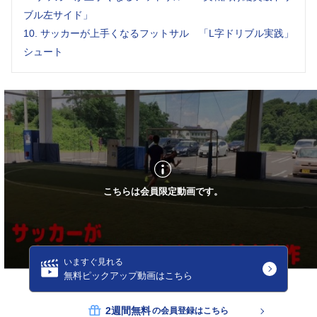
ーを受けにくくし、最終的には、わざとプレッシャーを
ブル左サイド」
受けてかわすまで駆け引きを楽しめるとよいのではない
10.
サッカーが上手くなるフットサル 「L字ドリブル実践」
でしょうか。
シュート
どんどんチャレンジしてもらい、駆け引きを楽しめる選
手になって貰えたらと思います。
こちらは会員限定動画です。
いますぐ見れる
無料ピックアップ動画はこちら
2週間無料
の会員登録はこちら