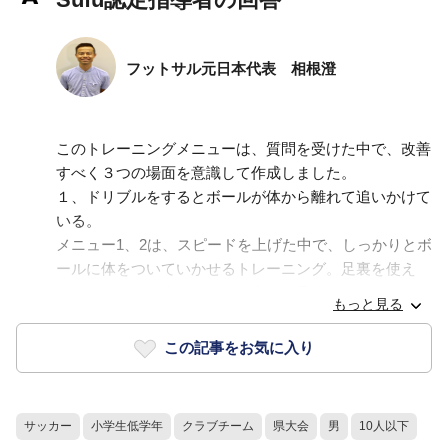
フットサル元日本代表 相根澄
このトレーニングメニューは、質問を受けた中で、改善
すべく３つの場面を意識して作成しました。
１、ドリブルをするとボールが体から離れて追いかけて
いる。
メニュー1、2は、スピードを上げた中で、しっかりとボ
ールに体をついていかせるトレーニング。足裏を使え
ば、スピードが上がりすぎた中で、足裏でボールを触れ
もっと見る
る時間でスピード調整が可能になり、場合によってはス
トップすることもできる。
この記事をお気に入り
足裏ドリブルに慣れたら、上爪で触る部分にもチャレン
ジしてもらいたい。
サッカー
小学生低学年
クラブチーム
県大会
男
10人以下
２、ドリブルの際前傾姿勢になる。