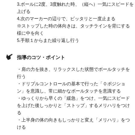
3.
ボールに2度、3度触れた時、（縦へ）一気にスピードを
上げる
4.
次のマーカーの辺りで、ピッタリと一度止まる
※ストップした時の体向きは、タッチラインを背にする
様に中を向く
5.
手順１からまた繰り返し行う
指導のコツ・ポイント
・肩の力を抜き、リラックスした状態でボールタッチを
行う
・ドリブルコントロールの基本で行った「０ポジショ
ン」を意識し、常に細かなボールタッチを意識する
・ゆっくりから早くの「緩急」をつけ、一気にスピード
を上げた後しっかりと「ストップ」するメリハリをつけ
る
・上半身の体の向きもしっかりと変え「メリハリ」をつ
ける