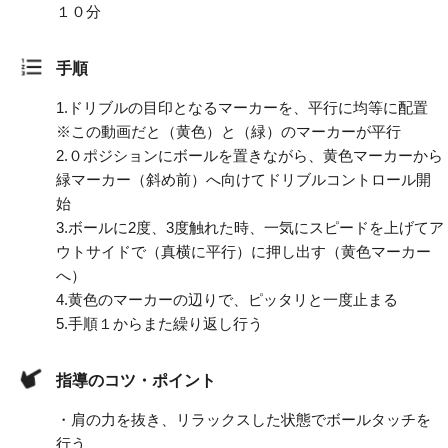
１０分
手順
1.
ドリブルの目印となるマーカーを、平行に均等に配置
※この動画だと（黄色）と（緑）のマーカーが平行
2.
０ポジションにボールを置きながら、黄色マーカーから
緑マーカー（斜め前）へ向けてドリブルコントロール開
始
3.
ボールに2度、3度触れた時、一気にスピードを上げてア
ウトサイドで（真横に平行）に押し出す（黄色マーカー
へ）
4.
黄色のマーカーの辺りで、ピッタリと一度止まる
5.
手順１からまた繰り返し行う
指導のコツ・ポイント
・肩の力を抜き、リラックスした状態でボールタッチを
行う