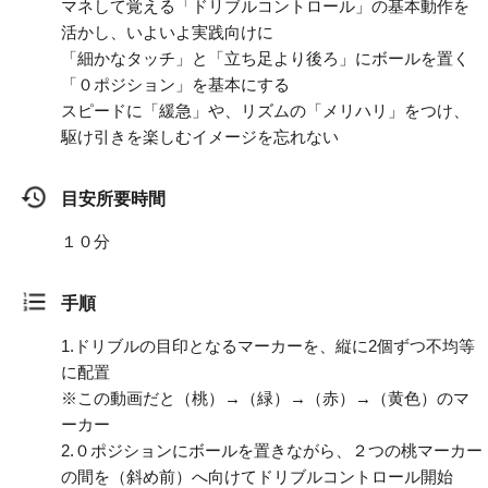
マネして覚える「ドリブルコントロール」の基本動作を
活かし、いよいよ実践向けに
「細かなタッチ」と「立ち足より後ろ」にボールを置く
「０ポジション」を基本にする
スピードに「緩急」や、リズムの「メリハリ」をつけ、
駆け引きを楽しむイメージを忘れない
目安所要時間
１０分
手順
1.
ドリブルの目印となるマーカーを、縦に2個ずつ不均等
に配置
※この動画だと（桃）→（緑）→（赤）→（黄色）のマ
ーカー
2.
０ポジションにボールを置きながら、２つの桃マーカー
の間を（斜め前）へ向けてドリブルコントロール開始