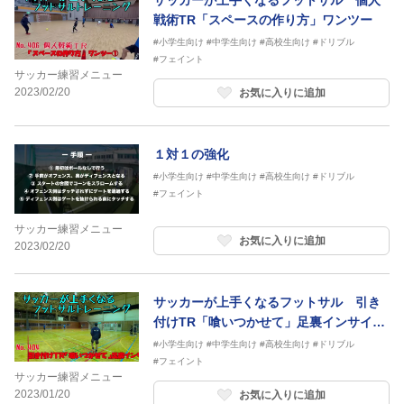
サッカーが上手くなるフットサル 個人
戦術TR「スペースの作り方」ワンツー
#小学生向け
#中学生向け
#高校生向け
#ドリブル
#フェイント
サッカー練習メニュー
2023/02/20
お気に入りに追加
１対１の強化
#小学生向け
#中学生向け
#高校生向け
#ドリブル
#フェイント
サッカー練習メニュー
お気に入りに追加
2023/02/20
サッカーが上手くなるフットサル 引き
付けTR「喰いつかせて」足裏インサイド
突破
#小学生向け
#中学生向け
#高校生向け
#ドリブル
#フェイント
サッカー練習メニュー
2023/01/20
お気に入りに追加