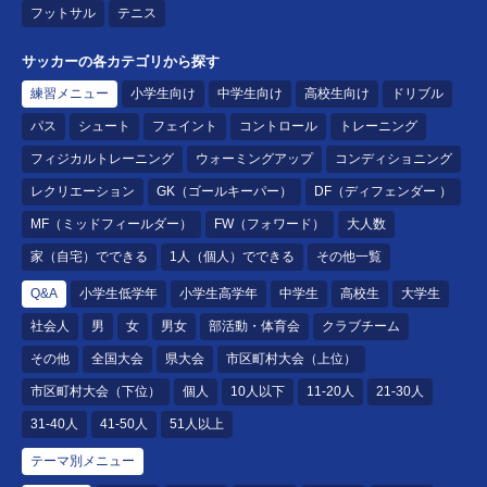
フットサル
テニス
サッカーの各カテゴリから探す
練習メニュー
小学生向け
中学生向け
高校生向け
ドリブル
パス
シュート
フェイント
コントロール
トレーニング
フィジカルトレーニング
ウォーミングアップ
コンディショニング
レクリエーション
GK（ゴールキーパー）
DF（ディフェンダー ）
MF（ミッドフィールダー）
FW（フォワード）
大人数
家（自宅）でできる
1人（個人）でできる
その他一覧
Q&A
小学生低学年
小学生高学年
中学生
高校生
大学生
社会人
男
女
男女
部活動・体育会
クラブチーム
その他
全国大会
県大会
市区町村大会（上位）
市区町村大会（下位）
個人
10人以下
11-20人
21-30人
31-40人
41-50人
51人以上
テーマ別メニュー