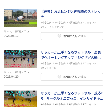
【体幹】片足ヒンジと内転筋のストレッ
チ
#小学生向け
#中学生向け
#高校生向け
#フェイント
#ウォーミングアップ
サッカー練習メニュー
2023/06/12
お気に入りに追加
サッカーが上手くなるフットサル 全員
でウオーミングアップ「ジグザグの動
き」ステップ
#小学生向け
#中学生向け
#高校生向け
#フェイント
#コントロール
サッカー練習メニュー
2023/04/20
お気に入りに追加
サッカーが上手くなるフットサル 反応T
R「サークルオニごっこ」インサイドキャ
ッチ
#小学生向け
#中学生向け
#高校生向け
#フェイント