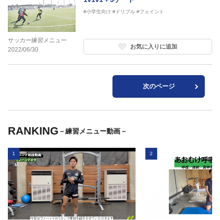
#小学生向け
#ドリブル
#フェイント
サッカー練習メニュー
お気に入りに追加
2022/06/30
次のページ
RANKING
－練習メニュー動画－
1
2