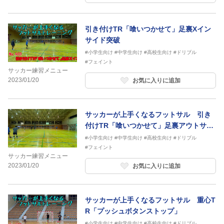
引き付けTR「喰いつかせて」足裏Xイン
サイド突破
#小学生向け
#中学生向け
#高校生向け
#ドリブル
#フェイント
サッカー練習メニュー
2023/01/20
お気に入りに追加
サッカーが上手くなるフットサル 引き
付けTR「喰いつかせて」足裏アウトサイ
ド突破
#小学生向け
#中学生向け
#高校生向け
#ドリブル
#フェイント
サッカー練習メニュー
2023/01/20
お気に入りに追加
サッカーが上手くなるフットサル 重心T
R「プッシュボタンストップ」
#小学生向け
#中学生向け
#高校生向け
#ドリブル