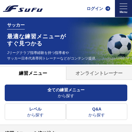
ログイン
サッカー
最適な練習メニューが
すぐ見つかる
Jリーグクラブ指導経験を持つ指導者や
サッカー日本代表帯同
トレーナーなどがコンテンツ提供
オンライントレーナー
練習メニュー
全ての練習メニュー
から探す
レベル
Q&A
から探す
から探す