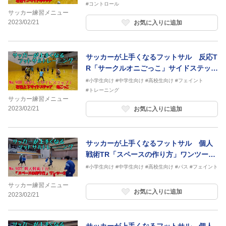
#コントロール
サッカー練習メニュー
2023/02/21
お気に入りに追加
サッカーが上手くなるフットサル 反応T
R「サークルオニごっこ」サイドステップ
上下左右タッチ
#小学生向け
#中学生向け
#高校生向け
#フェイント
#トレーニング
サッカー練習メニュー
2023/02/21
お気に入りに追加
サッカーが上手くなるフットサル 個人
戦術TR「スペースの作り方」ワンツー応
用
#小学生向け
#中学生向け
#高校生向け
#パス
#フェイント
サッカー練習メニュー
お気に入りに追加
2023/02/21