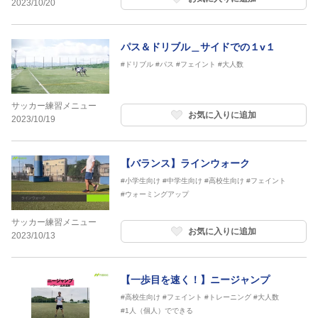
2023/10/20
パス＆ドリブル＿サイドでの１v１
#ドリブル
#パス
#フェイント
#大人数
サッカー練習メニュー
お気に入りに追加
2023/10/19
【バランス】ラインウォーク
#小学生向け
#中学生向け
#高校生向け
#フェイント
#ウォーミングアップ
サッカー練習メニュー
お気に入りに追加
2023/10/13
【一歩目を速く！】ニージャンプ
#高校生向け
#フェイント
#トレーニング
#大人数
#1人（個人）でできる