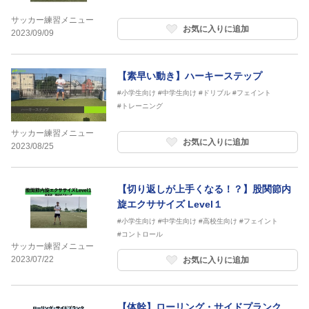
サッカー練習メニュー
お気に入りに追加
2023/09/09
【素早い動き】ハーキーステップ
#小学生向け
#中学生向け
#ドリブル
#フェイント
#トレーニング
サッカー練習メニュー
お気に入りに追加
2023/08/25
【切り返しが上手くなる！？】股関節内
旋エクササイズ Level１
#小学生向け
#中学生向け
#高校生向け
#フェイント
#コントロール
サッカー練習メニュー
2023/07/22
お気に入りに追加
【体幹】ローリング・サイドプランク