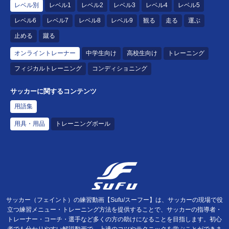
レベル別
レベル1
レベル2
レベル3
レベル4
レベル5
レベル6
レベル7
レベル8
レベル9
観る
走る
運ぶ
止める
蹴る
オンライントレーナー
中学生向け
高校生向け
トレーニング
フィジカルトレーニング
コンディショニング
サッカーに関するコンテンツ
用語集
用具・用品
トレーニングボール
サッカー（フェイント）の練習動画【Sufu/スーフー】は、サッカーの現場で役
立つ練習メニュー・トレーニング方法を提供することで、サッカーの指導者・
トレーナー・コーチ・選手など多くの方の助けになることを目指します。初心
者でも分かりやすい解説動画で、上達のコツやテクニックを学ぶことができま