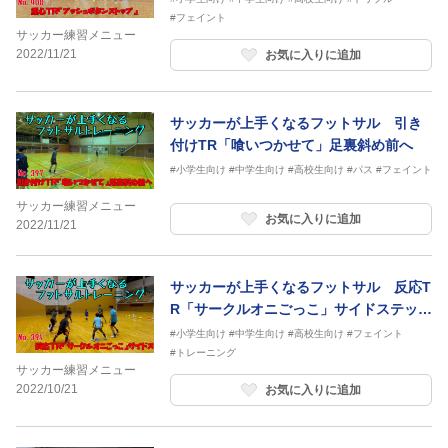
#フェイント
サッカー練習メニュー
2022/11/21
お気に入りに追加
サッカーが上手くなるフットサル 引き
付けTR「喰いつかせて」足裏斜め前へ
#小学生向け
#中学生向け
#高校生向け
#パス
#フェイント
サッカー練習メニュー
お気に入りに追加
2022/11/21
サッカーが上手くなるフットサル 反応T
R「サークルオニごっこ」サイドステップ
地面タッチ
#小学生向け
#中学生向け
#高校生向け
#フェイント
#トレーニング
サッカー練習メニュー
2022/10/21
お気に入りに追加