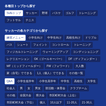
各種目トップから探す
Sufuトップ
サッカー
野球
バスケ
ゴルフ
トレーニング
フットサル
テニス
サッカーの各カテゴリから探す
練習メニュー
小学生向け
中学生向け
高校生向け
ドリブル
パス
シュート
フェイント
コントロール
トレーニング
フィジカルトレーニング
ウォーミングアップ
コンディショニング
レクリエーション
GK（ゴールキーパー）
DF（ディフェンダー ）
MF（ミッドフィールダー）
FW（フォワード）
大人数
家（自宅）でできる
1人（個人）でできる
その他一覧
Q&A
小学生低学年
小学生高学年
中学生
高校生
大学生
社会人
男
女
男女
部活動・体育会
クラブチーム
その他
全国大会
県大会
市区町村大会（上位）
市区町村大会（下位）
個人
10人以下
11-20人
21-30人