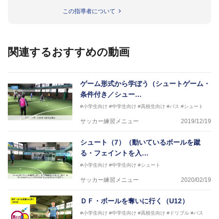
徳島ヴォルティス普及部長、FC東京普及部長、
この指導者について
日本サッカー協会公認B級養成講習会インストラクタ
ー(FC東京コース)
【資格】
日本サッカー協会公認A級ジェネラル・日本サッカー
関連するおすすめの動画
協会公認キッズリーダーチーフインストラクター
フットサル監修：小西 鉄平
【指導歴】
ゲーム形式から学ぼう（シュートゲーム・
FリーグU23選抜監督、ミャンマー女子フットサル代
条件付き／シュー…
表監督
#小学生向け
#中学生向け
#高校生向け
#パス
#シュート
日本サッカー協会フットサルインストラクター、AFC
（アジアサッカー連盟）フットサルインストラクター
サッカー練習メニュー
2019/12/19
【資格】
JFA公認A級コーチジェネラルライセンス・JFA公認フ
シュート（7）（動いているボールを蹴
ットサルB級コーチライセンス
る・フェイントを入…
横山 哲久
#小学生向け
#中学生向け
#シュート
【指導歴】
サッカー練習メニュー
2020/02/19
ASV ペスカドーラ町田 監督、FC VIGORE 監督
【資格】
日本サッカー協会公認B級ライセンス・日本サッカー
ＤＦ・ボールを奪いに行く（U12）
協会公認フットサルB級ライセンス
#小学生向け
#中学生向け
#高校生向け
#ドリブル
#パス