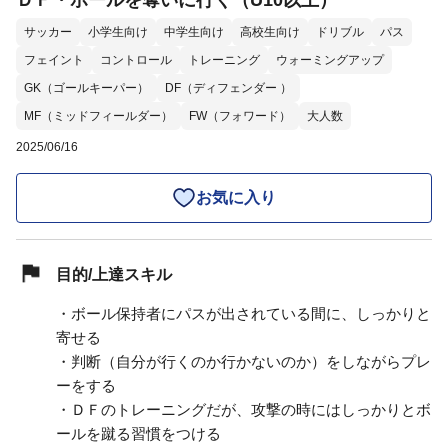
ＤＦ・ボールを奪いに行く（U10以上）
サッカー
小学生向け
中学生向け
高校生向け
ドリブル
パス
フェイント
コントロール
トレーニング
ウォーミングアップ
GK（ゴールキーパー）
DF（ディフェンダー ）
MF（ミッドフィールダー）
FW（フォワード）
大人数
2025/06/16
お気に入り
目的/上達スキル
・ボール保持者にパスが出されている間に、しっかりと
寄せる
・判断（自分が行くのか行かないのか）をしながらプレ
ーをする
・ＤＦのトレーニングだが、攻撃の時にはしっかりとボ
ールを蹴る習慣をつける