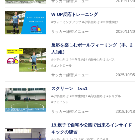
サッカー練習メニュー
2019/11/20
W-UP反応トレーニング
#ウォーミングアップ
#小学生向け
#中学生向け
サッカー練習メニュー
2020/11/20
反応を楽しむボールフィーリング（手、2
人1組）
#小学生向け
#中学生向け
#高校生向け
#パス
#コントロール
サッカー練習メニュー
2025/10/05
スクリーン 1vs1
#小学生向け
#中学生向け
#高校生向け
#ドリブル
#フェイント
サッカー練習メニュー
2018/10/18
19.親子で自宅や公園で出来るインサイド
キックの練習
#小学生向け
#パス
#家（自宅）でできる