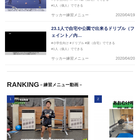
#1人（個人）でできる
サッカー練習メニュー
2020/04/19
23.1人で自宅や公園で出来るドリブル（フ
ェイント／内…
#小学生向け
#ドリブル
#家（自宅）でできる
#1人（個人）でできる
サッカー練習メニュー
2020/04/20
RANKING
－練習メニュー動画－
1
2