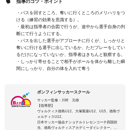
指導のコツ・ポイント
・パスを回すところ、奪いに行くところのメリハリをつ
ける（練習の効果を意識する）。
・最初は指導者の合図で行うが、途中から選手自身の判
断にて行うようにする。
・パスを出した選手がアプローチに行くが、しっかりと
奪いに行ける選手に出しているか、ただプレーをしてい
るだけになっていないか、指導者はきちんと観察する。
・しっかり寄せることで相手がボールを体から離した瞬
間にしっかり、自分の体を入れて奪う
ボンフィンサッカースクール
サッカー監修：川村 元雄
【指導歴】
ヴォルティス徳島U12、大塚製薬U12、U15、徳島ヴ
ォルティスU12、
日本サッカー協会ナショナルトレセンコーチ四国担
当、徳島ヴォルティスアカデミーダイレクター、