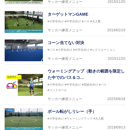
サッカー練習メニュー
2019/11/20
ターゲットマンGAME
#小学生向け
#中学生向け
#パス
#大人数
サッカー練習メニュー
2019/02/19
コーン当てない対決
#パス
#小学生向け
#中学生向け
#レクリエーション
サッカー練習メニュー
2020/11/20
ウォーミングアップ（動きの範囲を限定し
た中でのパス＆コ…
#小学生向け
#中学生向け
#高校生向け
#パス
#コントロール
サッカー練習メニュー
2025/08/18
ボール転がしリレー（手）
#小学生向け
#ウォーミングアップ
#大人数
サッカー練習メニュー
2019/09/13