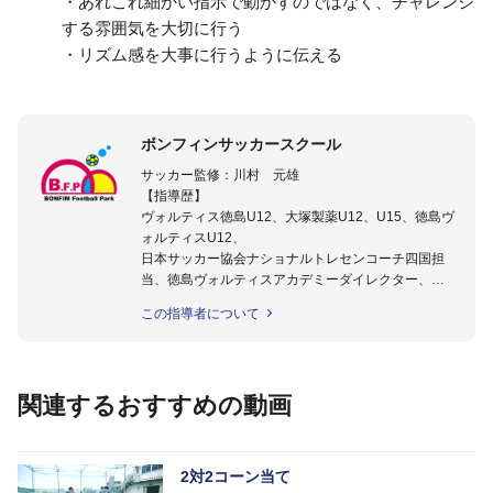
・あれこれ細かい指示で動かすのではなく、チャレンジ
する雰囲気を大切に行う
・リズム感を大事に行うように伝える
ボンフィンサッカースクール
サッカー監修：川村 元雄
【指導歴】
ヴォルティス徳島U12、大塚製薬U12、U15、徳島ヴ
ォルティスU12、
日本サッカー協会ナショナルトレセンコーチ四国担
当、徳島ヴォルティスアカデミーダイレクター、
徳島ヴォルティス普及部長、FC東京普及部長、
この指導者について
日本サッカー協会公認B級養成講習会インストラクタ
ー(FC東京コース)
【資格】
日本サッカー協会公認A級ジェネラル・日本サッカー
関連するおすすめの動画
協会公認キッズリーダーチーフインストラクター
フットサル監修：小西 鉄平
【指導歴】
2対2コーン当て
FリーグU23選抜監督、ミャンマー女子フットサル代