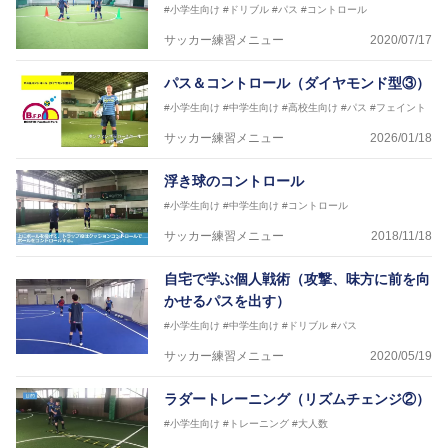
#小学生向け
#ドリブル
#パス
#コントロール
表監督
日本サッカー協会フットサルインストラクター、AFC
サッカー練習メニュー
2020/07/17
（アジアサッカー連盟）フットサルインストラクター
【資格】
パス＆コントロール（ダイヤモンド型③）
JFA公認A級コーチジェネラルライセンス・JFA公認フ
#小学生向け
#中学生向け
#高校生向け
#パス
#フェイント
ットサルB級コーチライセンス
サッカー練習メニュー
2026/01/18
横山 哲久
【指導歴】
浮き球のコントロール
ASV ペスカドーラ町田 監督、FC VIGORE 監督
【資格】
#小学生向け
#中学生向け
#コントロール
日本サッカー協会公認B級ライセンス・日本サッカー
サッカー練習メニュー
2018/11/18
協会公認フットサルB級ライセンス
自宅で学ぶ個人戦術（攻撃、味方に前を向
※全コーチボンフィンサッカースクール所属
かせるパスを出す）
#小学生向け
#中学生向け
#ドリブル
#パス
サッカー練習メニュー
2020/05/19
ラダートレーニング（リズムチェンジ②）
#小学生向け
#トレーニング
#大人数