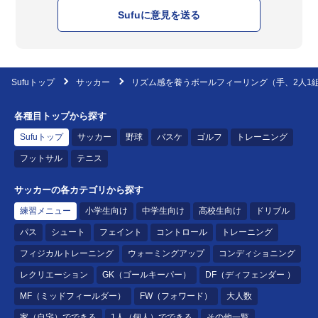
Sufuに意見を送る
Sufuトップ
サッカー
リズム感を養うボールフィーリング（手、2人1
各種目トップから探す
Sufuトップ
サッカー
野球
バスケ
ゴルフ
トレーニング
フットサル
テニス
サッカーの各カテゴリから探す
練習メニュー
小学生向け
中学生向け
高校生向け
ドリブル
パス
シュート
フェイント
コントロール
トレーニング
フィジカルトレーニング
ウォーミングアップ
コンディショニング
レクリエーション
GK（ゴールキーパー）
DF（ディフェンダー ）
MF（ミッドフィールダー）
FW（フォワード）
大人数
家（自宅）でできる
1人（個人）でできる
その他一覧