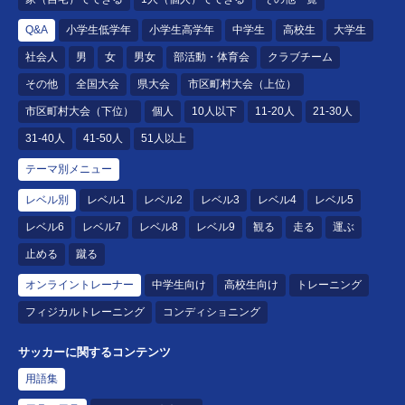
Q&A
小学生低学年
小学生高学年
中学生
高校生
大学生
社会人
男
女
男女
部活動・体育会
クラブチーム
その他
全国大会
県大会
市区町村大会（上位）
市区町村大会（下位）
個人
10人以下
11-20人
21-30人
31-40人
41-50人
51人以上
テーマ別メニュー
レベル別
レベル1
レベル2
レベル3
レベル4
レベル5
レベル6
レベル7
レベル8
レベル9
観る
走る
運ぶ
止める
蹴る
オンライントレーナー
中学生向け
高校生向け
トレーニング
フィジカルトレーニング
コンディショニング
サッカーに関するコンテンツ
用語集