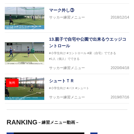
マーク外し③
サッカー練習メニュー
2018/12/14
13.親子で自宅や公園で出来るウエッジコ
ントロール
#小学生向け
#コントロール
#家（自宅）でできる
#1人（個人）でできる
サッカー練習メニュー
2020/04/18
シュートＴＲ
無料
#小学生向け
#パス
#シュート
サッカー練習メニュー
2019/07/16
RANKING
－練習メニュー動画－