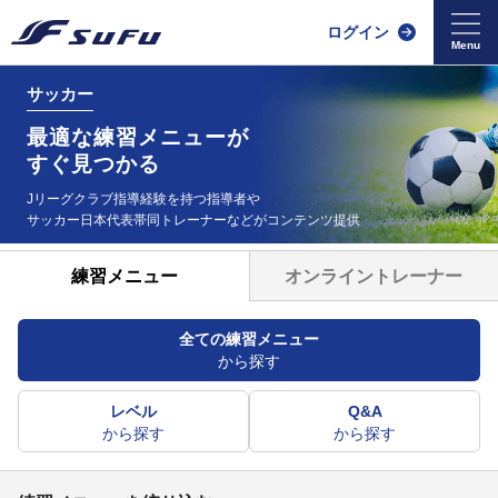
ログイン
サッカー
最適な練習メニューが
すぐ見つかる
Jリーグクラブ指導経験を持つ指導者や
サッカー日本代表帯同
トレーナーなどがコンテンツ提供
オンライントレーナー
練習メニュー
全ての練習メニュー
から探す
レベル
Q&A
から探す
から探す