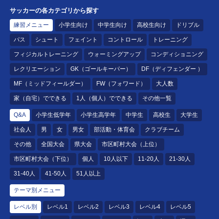
サッカーの各カテゴリから探す
練習メニュー
小学生向け
中学生向け
高校生向け
ドリブル
パス
シュート
フェイント
コントロール
トレーニング
フィジカルトレーニング
ウォーミングアップ
コンディショニング
レクリエーション
GK（ゴールキーパー）
DF（ディフェンダー ）
MF（ミッドフィールダー）
FW（フォワード）
大人数
家（自宅）でできる
1人（個人）でできる
その他一覧
Q&A
小学生低学年
小学生高学年
中学生
高校生
大学生
社会人
男
女
男女
部活動・体育会
クラブチーム
その他
全国大会
県大会
市区町村大会（上位）
市区町村大会（下位）
個人
10人以下
11-20人
21-30人
31-40人
41-50人
51人以上
テーマ別メニュー
レベル別
レベル1
レベル2
レベル3
レベル4
レベル5