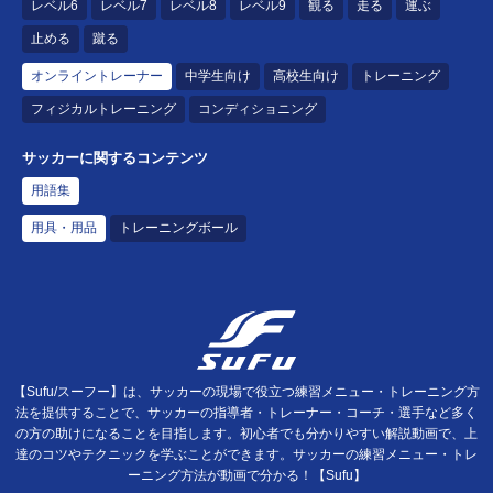
レベル6
レベル7
レベル8
レベル9
観る
走る
運ぶ
止める
蹴る
オンライントレーナー
中学生向け
高校生向け
トレーニング
フィジカルトレーニング
コンディショニング
サッカーに関するコンテンツ
用語集
用具・用品
トレーニングボール
【Sufu/スーフー】は、サッカーの現場で役立つ練習メニュー・トレーニング方
法を提供することで、サッカーの指導者・トレーナー・コーチ・選手など多く
の方の助けになることを目指します。初心者でも分かりやすい解説動画で、上
達のコツやテクニックを学ぶことができます。サッカーの練習メニュー・トレ
ーニング方法が動画で分かる！【Sufu】