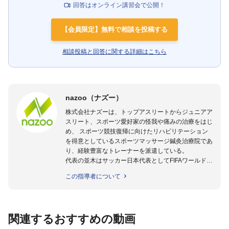
回答はオンライン講習会で公開！
【会員限定】無料で相談を投稿する
相談投稿と回答に関する詳細はこちら
nazoo（ナズー）
株式会社ナズーは、トップアスリートからジュニアア
スリート、スポーツ愛好家の怪我や痛みの治療をはじ
め、 スポーツ競技復帰に向けたリハビリテーション
を得意としているスポーツマッサージ鍼灸治療院であ
り、経験豊富なトレーナーを派遣している。
代表の並木はサッカー日本代表としてFIFAワールドカ
ップフランス大会、日韓大会、ドイツ大会に帯同。そ
この指導者について
のほかU-23日本代表のアスレティックトレーナーと
して４度のオリンピックに帯同しており、U-17ワー
ルドカップへの帯同実績もある。
また現在までにU-19サッカー日本代表、Jリーグ、各
関連するおすすめの動画
世代のサッカーを中心に、WJBL、社会人ラグビー、
ソフトボール、モトクロス、卓球、陸上、アーティス