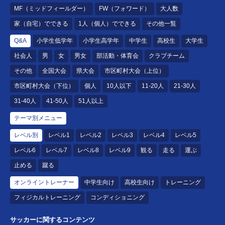
MF（ミッドフィールダー）
FW（フォワード）
大人数
家（自宅）でできる
1人（個人）でできる
その他一覧
Q&A
小学生低学年
小学生高学年
中学生
高校生
大学生
社会人
男
女
男女
部活動・体育会
クラブチーム
その他
全国大会
県大会
市区町村大会（上位）
市区町村大会（下位）
個人
10人以下
11-20人
21-30人
31-40人
41-50人
51人以上
テーマ別メニュー
レベル別
レベル1
レベル2
レベル3
レベル4
レベル5
レベル6
レベル7
レベル8
レベル9
観る
走る
運ぶ
止める
蹴る
オンライントレーナー
中学生向け
高校生向け
トレーニング
フィジカルトレーニング
コンディショニング
サッカーに関するコンテンツ