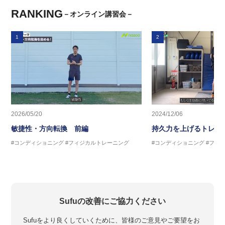
RANKING
－オンライン講習会－
1
2
2026/05/20
2024/12/06
敏捷性・方向転換 前編
持久力を上げるトレー
#コンディショニング
#フィジカルトレーニング
#コンディショニング
#フィ
Sufuの改善にご協力ください
Sufuをより良くしていくために、皆様のご意見やご要望をお