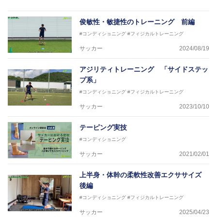
トなど様々な競技や分野にアスレティックトレーナー
を派遣している。
俊敏性・敏捷性のトレーニング 前編
さらには講演会やセミナー、専門学校などの教育機関
#コンディショニング
#フィジカルトレーニング
に講師を派遣するなど後進育成にも力を入れている。
「一人一人の健康な人生をサポートする」を企業理念
サッカー
2024/08/19
として掲げ、世の中の人々の『健康』をあらゆる方向
からサポートし、一人一人の「楽しく、豊かに、生き
アジリティトレーニング 「サイドステッ
生きと」生きる、そんな『健康な人生』をサポートし
プ系」
ている。
#コンディショニング
#フィジカルトレーニング
サッカー
2023/10/10
テーピング実技
#コンディショニング
サッカー
2021/02/01
上半身・体幹の柔軟性改善エクササイズ
後編
#コンディショニング
#フィジカルトレーニング
サッカー
2025/04/23