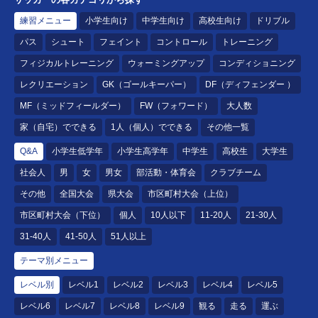
練習メニュー
小学生向け
中学生向け
高校生向け
ドリブル
パス
シュート
フェイント
コントロール
トレーニング
フィジカルトレーニング
ウォーミングアップ
コンディショニング
レクリエーション
GK（ゴールキーパー）
DF（ディフェンダー ）
MF（ミッドフィールダー）
FW（フォワード）
大人数
家（自宅）でできる
1人（個人）でできる
その他一覧
Q&A
小学生低学年
小学生高学年
中学生
高校生
大学生
社会人
男
女
男女
部活動・体育会
クラブチーム
その他
全国大会
県大会
市区町村大会（上位）
市区町村大会（下位）
個人
10人以下
11-20人
21-30人
31-40人
41-50人
51人以上
テーマ別メニュー
レベル別
レベル1
レベル2
レベル3
レベル4
レベル5
レベル6
レベル7
レベル8
レベル9
観る
走る
運ぶ