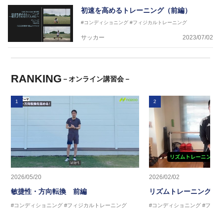
初速を高めるトレーニング（前編）
#コンディショニング
#フィジカルトレーニング
サッカー
2023/07/02
RANKING
－オンライン講習会－
1
2
2026/05/20
2026/02/02
敏捷性・方向転換 前編
リズムトレーニング 
#コンディショニング
#フィジカルトレーニング
#コンディショニング
#フィ