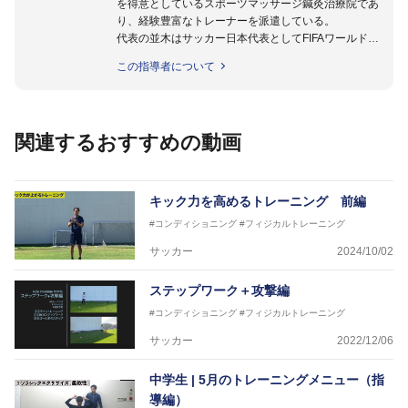
を得意としているスポーツマッサージ鍼灸治療院であ
り、経験豊富なトレーナーを派遣している。
代表の並木はサッカー日本代表としてFIFAワールドカ
ップフランス大会、日韓大会、ドイツ大会に帯同。そ
この指導者について
のほかU-23日本代表のアスレティックトレーナーと
して４度のオリンピックに帯同しており、U-17ワー
ルドカップへの帯同実績もある。
また現在までにU-19サッカー日本代表、Jリーグ、各
関連するおすすめの動画
世代のサッカーを中心に、WJBL、社会人ラグビー、
ソフトボール、モトクロス、卓球、陸上、アーティス
トなど様々な競技や分野にアスレティックトレーナー
を派遣している。
キック力を高めるトレーニング 前編
さらには講演会やセミナー、専門学校などの教育機関
#コンディショニング
#フィジカルトレーニング
に講師を派遣するなど後進育成にも力を入れている。
「一人一人の健康な人生をサポートする」を企業理念
サッカー
2024/10/02
として掲げ、世の中の人々の『健康』をあらゆる方向
からサポートし、一人一人の「楽しく、豊かに、生き
ステップワーク＋攻撃編
生きと」生きる、そんな『健康な人生』をサポートし
#コンディショニング
#フィジカルトレーニング
ている。
サッカー
2022/12/06
中学生 | 5月のトレーニングメニュー（指
導編）