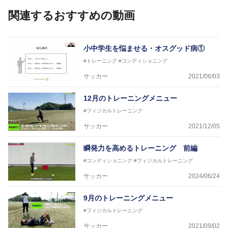
また現在までにU-19サッカー日本代表、Jリーグ、各
関連するおすすめの動画
世代のサッカーを中心に、WJBL、社会人ラグビー、
ソフトボール、モトクロス、卓球、陸上、アーティス
トなど様々な競技や分野にアスレティックトレーナー
を派遣している。
小中学生を悩ませる・オスグッド病①
さらには講演会やセミナー、専門学校などの教育機関
#トレーニング
#コンディショニング
に講師を派遣するなど後進育成にも力を入れている。
「一人一人の健康な人生をサポートする」を企業理念
サッカー
2021/06/03
として掲げ、世の中の人々の『健康』をあらゆる方向
からサポートし、一人一人の「楽しく、豊かに、生き
12月のトレーニングメニュー
生きと」生きる、そんな『健康な人生』をサポートし
#フィジカルトレーニング
ている。
サッカー
2021/12/05
瞬発力を高めるトレーニング 前編
#コンディショニング
#フィジカルトレーニング
サッカー
2024/06/24
9月のトレーニングメニュー
#フィジカルトレーニング
サッカー
2021/09/02