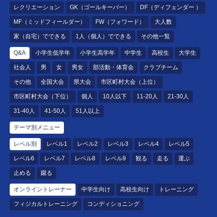
レクリエーション
GK（ゴールキーパー）
DF（ディフェンダー ）
MF（ミッドフィールダー）
FW（フォワード）
大人数
家（自宅）でできる
1人（個人）でできる
その他一覧
Q&A
小学生低学年
小学生高学年
中学生
高校生
大学生
社会人
男
女
男女
部活動・体育会
クラブチーム
その他
全国大会
県大会
市区町村大会（上位）
市区町村大会（下位）
個人
10人以下
11-20人
21-30人
31-40人
41-50人
51人以上
テーマ別メニュー
レベル別
レベル1
レベル2
レベル3
レベル4
レベル5
レベル6
レベル7
レベル8
レベル9
観る
走る
運ぶ
止める
蹴る
オンライントレーナー
中学生向け
高校生向け
トレーニング
フィジカルトレーニング
コンディショニング