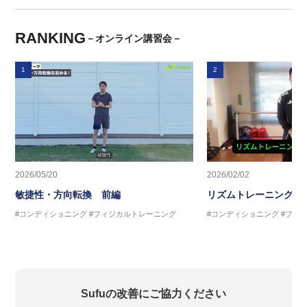
RANKING
－オンライン講習会－
1
2
2026/05/20
2026/02/02
敏捷性・方向転換 前編
リズムトレーニング 
#コンディショニング
#フィジカルトレーニング
#コンディショニング
#フィ
Sufuの改善にご協力ください