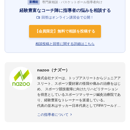
専門家相談 · バスケットボール指導者向け
新機能
経験豊富なコーチ陣に指導者の悩みを相談する
回答はオンライン講習会で公開！
【会員限定】無料で相談を投稿する
相談投稿と回答に関する詳細はこちら
nazoo（ナズー）
株式会社ナズーは、トップアスリートからジュニアア
スリート、スポーツ愛好家の怪我や痛みの治療をはじ
め、 スポーツ競技復帰に向けたリハビリテーション
を得意としているスポーツマッサージ鍼灸治療院であ
り、経験豊富なトレーナーを派遣している。
代表の並木はサッカー日本代表としてFIFAワールドカ
ップフランス大会、日韓大会、ドイツ大会に帯同。そ
この指導者について
のほかU-23日本代表のアスレティックトレーナーと
して４度のオリンピックに帯同しており、U-17ワー
ルドカップへの帯同実績もある。