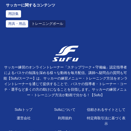
サッカーに関するコンテンツ
用語集
用具・用品
トレーニングボール
サッカー練習のオンライントレーナー「ステップワーク＋守備編」認定指導者
によるバスケの知識を深める様々な動画を毎月配信。講師へ疑問点の質問も可
能【Sufu/スーフー】は、サッカーの練習メニュー・トレーニング方法をオンラ
イントレーナーを通じて提供することで、バスケの指導者・トレーナー・コー
チ・選手など多くの方の助けになることを目指します。サッカーの練習メニュ
ー・トレーニング方法が動画で分かる！【Sufu】
Sufuトップ
Sufuについて
信頼されるサイトとして
運営会社
利用規約
特定商取引法に基づく表
示