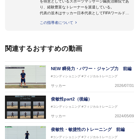
を得意としているスポーツマッサージ鍼灸治療院であ
り、経験豊富なトレーナーを派遣している。
代表の並木はサッカー日本代表としてFIFAワールドカ
ップフランス大会、日韓大会、ドイツ大会に帯同。そ
この指導者について
のほかU-23日本代表のアスレティックトレーナーと
して４度のオリンピックに帯同しており、U-17ワー
ルドカップへの帯同実績もある。
また現在までにU-19サッカー日本代表、Jリーグ、各
関連するおすすめの動画
世代のサッカーを中心に、WJBL、社会人ラグビー、
ソフトボール、モトクロス、卓球、陸上、アーティス
トなど様々な競技や分野にアスレティックトレーナー
を派遣している。
NEW
瞬発力・パワー・ジャンプ力 前編
さらには講演会やセミナー、専門学校などの教育機関
#コンディショニング
#フィジカルトレーニング
に講師を派遣するなど後進育成にも力を入れている。
「一人一人の健康な人生をサポートする」を企業理念
サッカー
2026/07/31
として掲げ、世の中の人々の『健康』をあらゆる方向
からサポートし、一人一人の「楽しく、豊かに、生き
俊敏性part2（後編）
生きと」生きる、そんな『健康な人生』をサポートし
#コンディショニング
#フィジカルトレーニング
ている。
サッカー
2024/05/09
俊敏性・敏捷性のトレーニング 前編
#コンディショニング
#フィジカルトレーニング