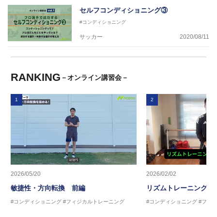
セルフコンディショニング③
#コンディショニング
サッカー
2020/08/11
RANKING
－オンライン講習会－
1
2
2026/05/20
2026/02/02
敏捷性・方向転換 前編
リズムトレーニング 
#コンディショニング
#フィジカルトレーニング
#コンディショニング
#フィ