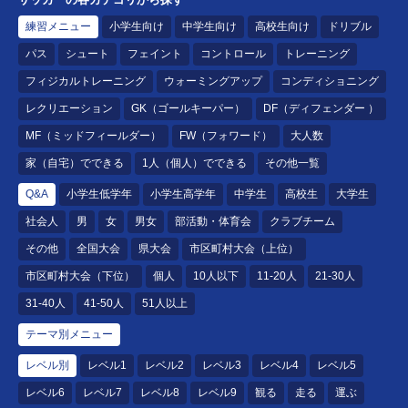
練習メニュー
小学生向け
中学生向け
高校生向け
ドリブル
パス
シュート
フェイント
コントロール
トレーニング
フィジカルトレーニング
ウォーミングアップ
コンディショニング
レクリエーション
GK（ゴールキーパー）
DF（ディフェンダー ）
MF（ミッドフィールダー）
FW（フォワード）
大人数
家（自宅）でできる
1人（個人）でできる
その他一覧
Q&A
小学生低学年
小学生高学年
中学生
高校生
大学生
社会人
男
女
男女
部活動・体育会
クラブチーム
その他
全国大会
県大会
市区町村大会（上位）
市区町村大会（下位）
個人
10人以下
11-20人
21-30人
31-40人
41-50人
51人以上
テーマ別メニュー
レベル別
レベル1
レベル2
レベル3
レベル4
レベル5
レベル6
レベル7
レベル8
レベル9
観る
走る
運ぶ