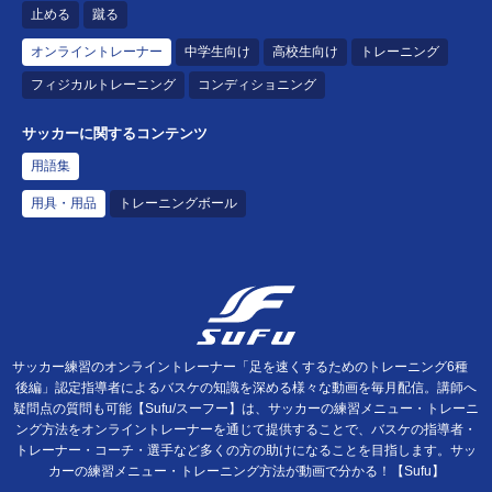
止める
蹴る
オンライントレーナー
中学生向け
高校生向け
トレーニング
フィジカルトレーニング
コンディショニング
サッカーに関するコンテンツ
用語集
用具・用品
トレーニングボール
サッカー練習のオンライントレーナー「足を速くするためのトレーニング6種
後編」認定指導者によるバスケの知識を深める様々な動画を毎月配信。講師へ
疑問点の質問も可能【Sufu/スーフー】は、サッカーの練習メニュー・トレーニ
ング方法をオンライントレーナーを通じて提供することで、バスケの指導者・
トレーナー・コーチ・選手など多くの方の助けになることを目指します。サッ
カーの練習メニュー・トレーニング方法が動画で分かる！【Sufu】