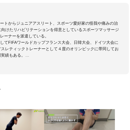
リートからジュニアアスリート、スポーツ愛好家の怪我や痛みの治
に向けたリハビリテーションを得意としているスポーツマッサージ
レーナーを派遣している。
してFIFAワールドカップフランス大会、日韓大会、ドイツ大会に
のアスレティックトレーナーとして４度のオリンピックに帯同してお
同実績もある。
本代表、Jリーグ、各世代のサッカーを中心に、WJBL、社会人ラグ
ス、卓球、陸上、アーティストなど様々な競技や分野にアスレティ
門学校などの教育機関に講師を派遣するなど後進育成にも力を入れ
画
ートする」を企業理念として掲げ、世の中の人々の『健康』をあら
一人の「楽しく、豊かに、生き生きと」生きる、そんな『健康な人