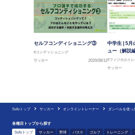
セルフコンディショニング③
中学生 | 
ュー（解説
#コンディショニング
#フィジカルト
サッカー
2020/08/11
サッカー
Sufuトップ
サッカー
オンライントレーナー
ダンベルを使っ
各種目トップから探す
Sufuトップ
サッカー
野球
バスケ
ゴルフ
トレーニング