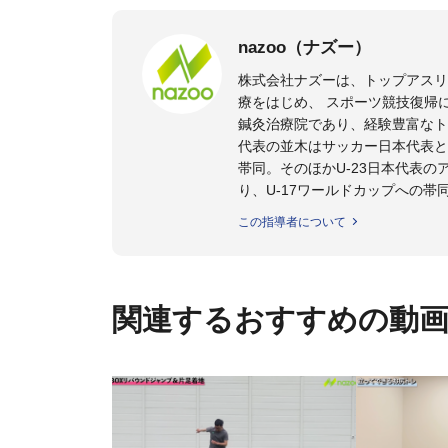
nazoo（ナズー）
株式会社ナズーは、トップアス
療をはじめ、 スポーツ競技復帰
鍼灸治療院であり、経験豊富なト
代表の並木はサッカー日本代表と
帯同。そのほかU-23日本代表
り、U-17ワールドカップへの帯
また現在までにU-19サッカー日
この指導者について
ビー、ソフトボール、モトクロ
ックトレーナーを派遣している。
さらには講演会やセミナー、専
ている。
関連するおすすめの動
「一人一人の健康な人生をサポ
ゆる方向からサポートし、一人
生』をサポートしている。