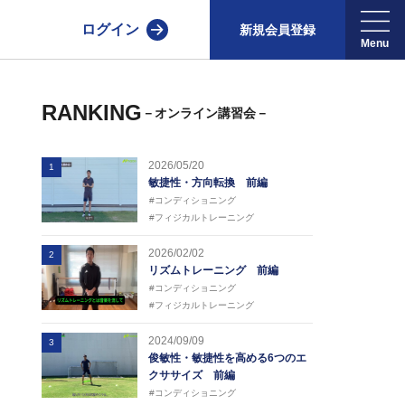
ログイン
新規会員登録
RANKING
－オンライン講習会－
2026/05/20
1
敏捷性・方向転換 前編
#コンディショニング
#フィジカルトレーニング
2026/02/02
2
リズムトレーニング 前編
#コンディショニング
#フィジカルトレーニング
2024/09/09
3
俊敏性・敏捷性を高める6つのエ
クササイズ 前編
#コンディショニング