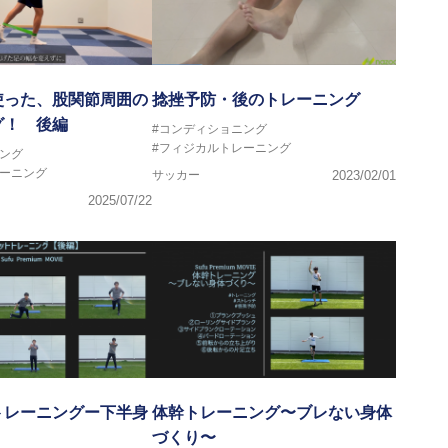
使った、股関節周囲の
捻挫予防・後のトレーニング
グ！ 後編
#コンディショニング
#フィジカルトレーニング
ング
レーニング
サッカー
2023/02/01
2025/07/22
トレーニングー下半身
体幹トレーニング〜ブレない身体
）
づくり〜