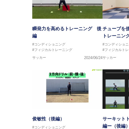
瞬発力を高めるトレーニング 後
チューブを
編
トレーニン
#コンディショニング
#コンディショニ
#フィジカルトレーニング
#フィジカルト
サッカー
2024/06/24
サッカー
俊敏性（後編）
サーキット
編ー（後編
#コンディショニング