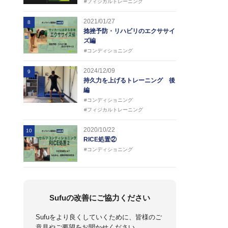
#フィジカルトレーニング
2021/01/27
8
捻挫予防・リハビリのエクササイ
ズ編
#コンディショニング
2024/12/09
9
持久力を上げるトレーニング 後
編
#コンディショニング
#フィジカルトレーニング
2020/10/22
10
RICE処置②
#コンディショニング
Sufuの改善にご協力ください
Sufuをより良くしていくために、皆様のご
意見やご要望をお聞かせください。