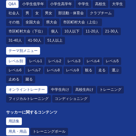
Q&A
小学生低学年
小学生高学年
中学生
高校生
大学生
社会人
男
女
男女
部活動・体育会
クラブチーム
その他
全国大会
県大会
市区町村大会（上位）
市区町村大会（下位）
個人
10人以下
11-20人
21-30人
31-40人
41-50人
51人以上
テーマ別メニュー
レベル別
レベル1
レベル2
レベル3
レベル4
レベル5
レベル6
レベル7
レベル8
レベル9
観る
走る
運ぶ
止める
蹴る
オンライントレーナー
中学生向け
高校生向け
トレーニング
フィジカルトレーニング
コンディショニング
サッカーに関するコンテンツ
用語集
用具・用品
トレーニングボール