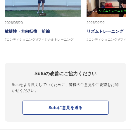
2026/05/20
2026/02/02
敏捷性・方向転換 前編
リズムトレーニング 
#コンディショニング
#フィジカルトレーニング
#コンディショニング
#フィジ
Sufuの改善にご協力ください
Sufuをより良くしていくために、皆様のご意見やご要望をお聞
かせください。
Sufuに意見を送る