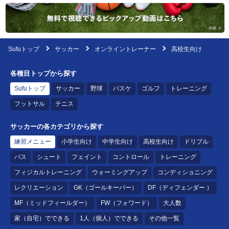
Sufuトップ
サッカー
オンライントレーナー
高校生向け
各種目トップから探す
Sufuトップ
サッカー
野球
バスケ
ゴルフ
トレーニング
フットサル
テニス
サッカーの各カテゴリから探す
練習メニュー
小学生向け
中学生向け
高校生向け
ドリブル
パス
シュート
フェイント
コントロール
トレーニング
フィジカルトレーニング
ウォーミングアップ
コンディショニング
レクリエーション
GK（ゴールキーパー）
DF（ディフェンダー ）
MF（ミッドフィールダー）
FW（フォワード）
大人数
家（自宅）でできる
1人（個人）でできる
その他一覧