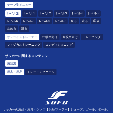
テーマ別メニュー
レベル別
レベル1
レベル2
レベル3
レベル4
レベル5
レベル6
レベル7
レベル8
レベル9
観る
走る
運ぶ
止める
蹴る
オンライントレーナー
中学生向け
高校生向け
トレーニング
フィジカルトレーニング
コンディショニング
サッカーに関するコンテンツ
用語集
用具・用品
トレーニングボール
サッカーの用品・用具・グッズ【Sufu/スーフー】シューズ、ゴール、ボール、