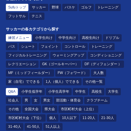
Sufuトップ
サッカー
野球
バスケ
ゴルフ
トレーニング
フットサル
テニス
サッカーの各カテゴリから探す
練習メニュー
小学生向け
中学生向け
高校生向け
ドリブル
パス
シュート
フェイント
コントロール
トレーニング
フィジカルトレーニング
ウォーミングアップ
コンディショニング
レクリエーション
GK（ゴールキーパー）
DF（ディフェンダー ）
MF（ミッドフィールダー）
FW（フォワード）
大人数
家（自宅）でできる
1人（個人）でできる
その他一覧
Q&A
小学生低学年
小学生高学年
中学生
高校生
大学生
社会人
男
女
男女
部活動・体育会
クラブチーム
その他
全国大会
県大会
市区町村大会（上位）
市区町村大会（下位）
個人
10人以下
11-20人
21-30人
31-40人
41-50人
51人以上