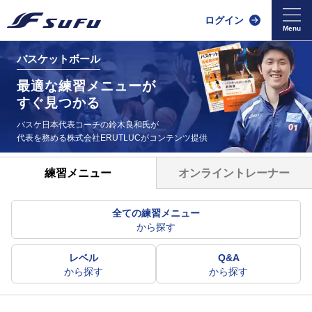
ログイン
バスケットボール
最適な練習メニューが
すぐ見つかる
バスケ日本代表コーチの鈴木良和氏が
代表を務める
株式会社ERUTLUCがコンテンツ提供
オンライントレーナー
練習メニュー
全ての練習メニュー
から探す
レベル
Q&A
から探す
から探す