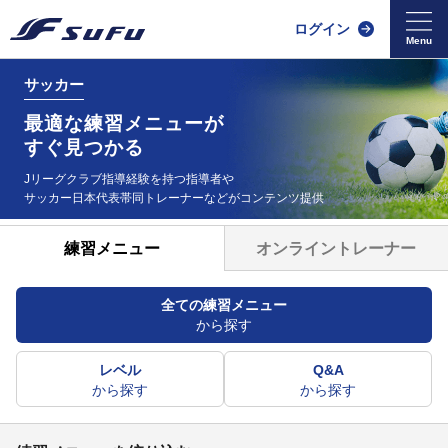
ログイン
サッカー
最適な練習メニューが
すぐ見つかる
Jリーグクラブ指導経験を持つ指導者や
サッカー日本代表帯同
トレーナーなどがコンテンツ提供
オンライントレーナー
練習メニュー
全ての練習メニュー
から探す
レベル
Q&A
から探す
から探す