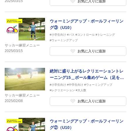
2025/03/15
お気に入りに追加
ウォーミングアップ・ボールフィーリン
グ③（U10）
#小学生向け
#パス
#コントロール
#トレーニング
#ウォーミングアップ
サッカー練習メニュー
2025/03/15
お気に入りに追加
絶対に盛り上がるレクリエーショントレ
ーニング15＿ボール集めゲーム（足を使
って）
#小学生向け
#中学生向け
#ウォーミングアップ
#レクリエーション
#大人数
サッカー練習メニュー
2025/02/08
お気に入りに追加
ウォーミングアップ・ボールフィーリン
グ②（U10）