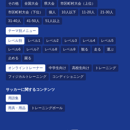
その他
全国大会
県大会
市区町村大会（上位）
市区町村大会（下位）
個人
10人以下
11-20人
21-30人
31-40人
41-50人
51人以上
テーマ別メニュー
レベル別
レベル1
レベル2
レベル3
レベル4
レベル5
レベル6
レベル7
レベル8
レベル9
観る
走る
運ぶ
止める
蹴る
オンライントレーナー
中学生向け
高校生向け
トレーニング
フィジカルトレーニング
コンディショニング
サッカーに関するコンテンツ
用語集
用具・用品
トレーニングボール