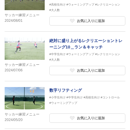
ーム
#高校生向け
#ウォーミングアップ
#レクリエーション
#大人数
サッカー練習メニュー
2024/08/01
お気に入りに追加
絶対に盛り上がるレクリエーショントレ
ーニング10＿ラン＆キャッチ
#中学生向け
#ウォーミングアップ
#レクリエーション
#大人数
サッカー練習メニュー
2024/07/06
お気に入りに追加
数字リフティング
#小学生向け
#中学生向け
#高校生向け
#コントロール
#ウォーミングアップ
サッカー練習メニュー
お気に入りに追加
2024/05/20