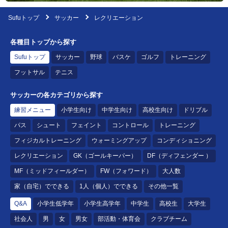
Sufuトップ
サッカー
レクリエーション
各種目トップから探す
Sufuトップ
サッカー
野球
バスケ
ゴルフ
トレーニング
フットサル
テニス
サッカーの各カテゴリから探す
練習メニュー
小学生向け
中学生向け
高校生向け
ドリブル
パス
シュート
フェイント
コントロール
トレーニング
フィジカルトレーニング
ウォーミングアップ
コンディショニング
レクリエーション
GK（ゴールキーパー）
DF（ディフェンダー ）
MF（ミッドフィールダー）
FW（フォワード）
大人数
家（自宅）でできる
1人（個人）でできる
その他一覧
Q&A
小学生低学年
小学生高学年
中学生
高校生
大学生
社会人
男
女
男女
部活動・体育会
クラブチーム