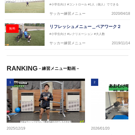
#小学生向け
#コントロール
#1人（個人）でできる
サッカー練習メニュー
2020/04/18
リフレッシュメニュー＿ペアワーク２
無料
#小学生向け
#レクリエーション
#大人数
サッカー練習メニュー
2019/11/14
RANKING
－練習メニュー動画－
1
2
2025/12/19
2026/01/20