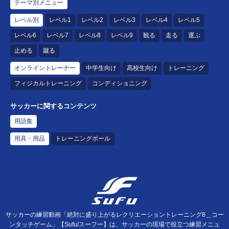
テーマ別メニュー
レベル別
レベル1
レベル2
レベル3
レベル4
レベル5
レベル6
レベル7
レベル8
レベル9
観る
走る
運ぶ
止める
蹴る
オンライントレーナー
中学生向け
高校生向け
トレーニング
フィジカルトレーニング
コンディショニング
サッカーに関するコンテンツ
用語集
用具・用品
トレーニングボール
サッカーの練習動画「絶対に盛り上がるレクリエーショントレーニング8＿コー
ンタッチゲーム」【Sufu/スーフー】は、サッカーの現場で役立つ練習メニュ