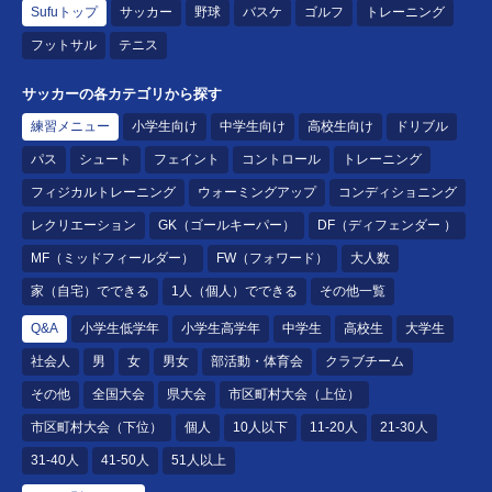
Sufuトップ
サッカー
野球
バスケ
ゴルフ
トレーニング
フットサル
テニス
サッカーの各カテゴリから探す
練習メニュー
小学生向け
中学生向け
高校生向け
ドリブル
パス
シュート
フェイント
コントロール
トレーニング
フィジカルトレーニング
ウォーミングアップ
コンディショニング
レクリエーション
GK（ゴールキーパー）
DF（ディフェンダー ）
MF（ミッドフィールダー）
FW（フォワード）
大人数
家（自宅）でできる
1人（個人）でできる
その他一覧
Q&A
小学生低学年
小学生高学年
中学生
高校生
大学生
社会人
男
女
男女
部活動・体育会
クラブチーム
その他
全国大会
県大会
市区町村大会（上位）
市区町村大会（下位）
個人
10人以下
11-20人
21-30人
31-40人
41-50人
51人以上