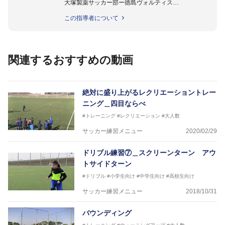
大塚製薬サッカー部ー徳島ヴォルティス
2015年より四国大学女子サッカー部監督に就任。
この指導者について
四国大学准教授。
関連するおすすめの動画
絶対に盛り上がるレクリエーショントレー
ニング＿四目ならべ
#トレーニング
#レクリエーション
#大人数
サッカー練習メニュー
2020/02/29
ドリブル練習⑦＿スクリーンターン アウ
トサイドターン
#ドリブル
#小学生向け
#中学生向け
#高校生向け
サッカー練習メニュー
2018/10/31
バウンディング