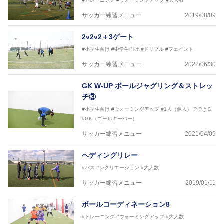
#トレーニング
#ウォーミングアップ
#大人数
サッカー練習メニュー
2019/08/09
2v2v2＋3ゲート
#小学生向け
#中学生向け
#ドリブル
#フェイント
サッカー練習メニュー
2022/06/30
GK W-UP ボールジャグリング＆ストレッ
チ③
#小学生向け
#ウォーミングアップ
#1人（個人）でできる
#GK（ゴールキーパー）
サッカー練習メニュー
2021/04/09
ヘディングリレー
#パス
#レクリエーション
#大人数
サッカー練習メニュー
2019/01/11
ボールコーディネーション8
#トレーニング
#ウォーミングアップ
#大人数