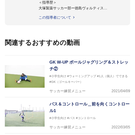
＜指導歴＞
大塚製薬サッカー部ー徳島ヴォルティス
2015年より四国大学女子サッカー部監督に就任。
この指導者について
四国大学准教授。
関連するおすすめの動画
GK W-UP ボールジャグリング＆ストレッ
チ②
#小学生向け
#ウォーミングアップ
#1人（個人）でできる
#GK（ゴールキーパー）
サッカー練習メニュー
2021/04/09
パス＆コントロール＿前を向くコントロー
ル1
#小学生向け
#パス
#コントロール
サッカー練習メニュー
2022/03/05