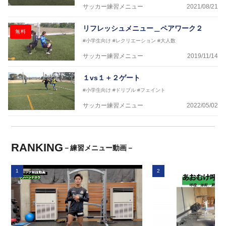
サッカー練習メニュー
2021/08/21
リフレッシュメニュー＿ペアワーク２
無料
#小学生向け
#レクリエーション
#大人数
サッカー練習メニュー
2019/11/14
１vs１＋２ゲート
#小学生向け
#ドリブル
#フェイント
サッカー練習メニュー
2022/05/02
RANKING
－練習メニュー動画－
1
2