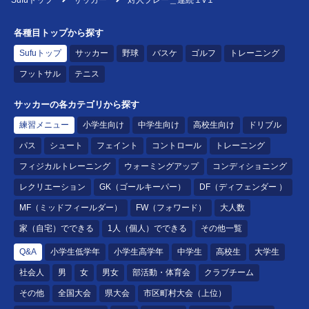
Sufuトップ
サッカー
対人プレー＿連続１v１
各種目トップから探す
Sufuトップ
サッカー
野球
バスケ
ゴルフ
トレーニング
フットサル
テニス
サッカーの各カテゴリから探す
練習メニュー
小学生向け
中学生向け
高校生向け
ドリブル
パス
シュート
フェイント
コントロール
トレーニング
フィジカルトレーニング
ウォーミングアップ
コンディショニング
レクリエーション
GK（ゴールキーパー）
DF（ディフェンダー ）
MF（ミッドフィールダー）
FW（フォワード）
大人数
家（自宅）でできる
1人（個人）でできる
その他一覧
Q&A
小学生低学年
小学生高学年
中学生
高校生
大学生
社会人
男
女
男女
部活動・体育会
クラブチーム
その他
全国大会
県大会
市区町村大会（上位）