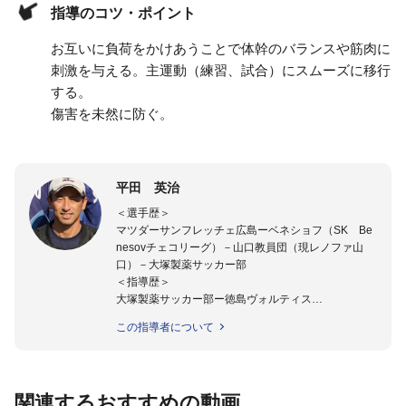
指導のコツ・ポイント
お互いに負荷をかけあうことで体幹のバランスや筋肉に
刺激を与える。主運動（練習、試合）にスムーズに移行
する。
傷害を未然に防ぐ。
平田 英治
＜選手歴＞
マツダーサンフレッチェ広島ーベネショフ（SK Be
nesovチェコリーグ）－山口教員団（現レノファ山
口）－大塚製薬サッカー部
＜指導歴＞
大塚製薬サッカー部ー徳島ヴォルティス
2015年より四国大学女子サッカー部監督に就任。
この指導者について
四国大学准教授。
関連するおすすめの動画