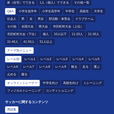
家（自宅）でできる
1人（個人）でできる
その他一覧
Q&A
小学生低学年
小学生高学年
中学生
高校生
大学生
社会人
男
女
男女
部活動・体育会
クラブチーム
その他
全国大会
県大会
市区町村大会（上位）
市区町村大会（下位）
個人
10人以下
11-20人
21-30人
31-40人
41-50人
51人以上
テーマ別メニュー
レベル別
レベル1
レベル2
レベル3
レベル4
レベル5
レベル6
レベル7
レベル8
レベル9
観る
走る
運ぶ
止める
蹴る
オンライントレーナー
中学生向け
高校生向け
トレーニング
フィジカルトレーニング
コンディショニング
サッカーに関するコンテンツ
用語集