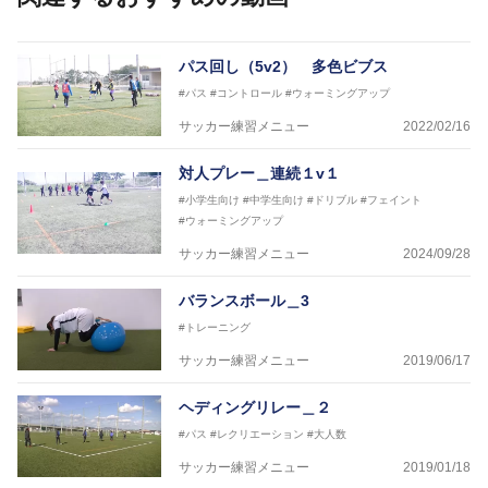
パス回し（5v2） 多色ビブス
#パス
#コントロール
#ウォーミングアップ
サッカー練習メニュー
2022/02/16
対人プレー＿連続１v１
#小学生向け
#中学生向け
#ドリブル
#フェイント
#ウォーミングアップ
サッカー練習メニュー
2024/09/28
バランスボール＿3
#トレーニング
サッカー練習メニュー
2019/06/17
ヘディングリレー＿２
#パス
#レクリエーション
#大人数
サッカー練習メニュー
2019/01/18