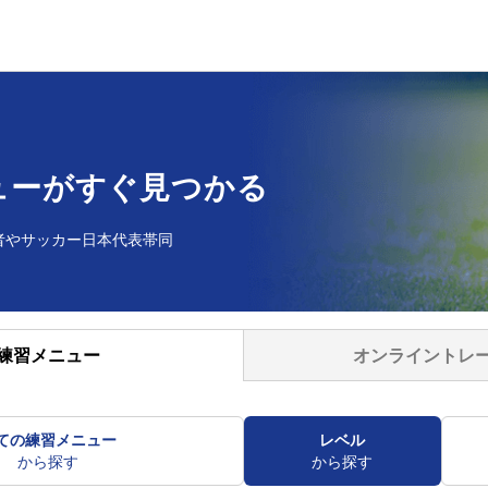
ューが
すぐ見つかる
者や
サッカー日本代表帯同
オンライントレ
練習メニュー
ての練習メニュー
レベル
から探す
から探す