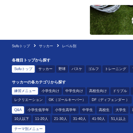
Sufuトップ
サッカー
レベル別
各種目トップから探す
Sufuトップ
サッカー
野球
バスケ
ゴルフ
トレーニング
サッカーの各カテゴリから探す
練習メニュー
小学生向け
中学生向け
高校生向け
ドリブル
レクリエーション
GK（ゴールキーパー）
DF（ディフェンダー ）
Q&A
小学生低学年
小学生高学年
中学生
高校生
大学生
10人以下
11-20人
21-30人
31-40人
41-50人
51人以上
テーマ別メニュー