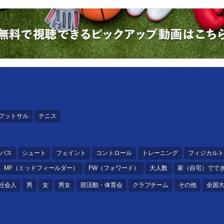
フットサル
テニス
パス
シュート
フェイント
コントロール
トレーニング
フィジカルト
MF（ミッドフィールダー）
FW（フォワード）
大人数
家（自宅）でで
社会人
男
女
男女
部活動・体育会
クラブチーム
その他
全国