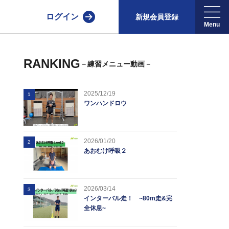
ログイン
新規会員登録
RANKING
－練習メニュー動画－
2025/12/19
1
ワンハンドロウ
2026/01/20
2
あおむけ呼吸２
2026/03/14
3
インターバル走！ ~80m走&完
全休息~