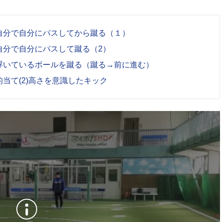
自分で自分にパスしてから蹴る（１）
自分で自分にパスして蹴る（2）
浮いているボールを蹴る（蹴る→前に進む）
当て(2)高さを意識したキック