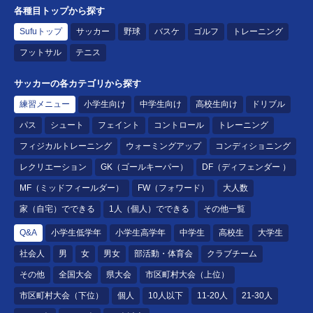
各種目トップから探す
Sufuトップ
サッカー
野球
バスケ
ゴルフ
トレーニング
フットサル
テニス
サッカーの各カテゴリから探す
練習メニュー
小学生向け
中学生向け
高校生向け
ドリブル
パス
シュート
フェイント
コントロール
トレーニング
フィジカルトレーニング
ウォーミングアップ
コンディショニング
レクリエーション
GK（ゴールキーパー）
DF（ディフェンダー ）
MF（ミッドフィールダー）
FW（フォワード）
大人数
家（自宅）でできる
1人（個人）でできる
その他一覧
Q&A
小学生低学年
小学生高学年
中学生
高校生
大学生
社会人
男
女
男女
部活動・体育会
クラブチーム
その他
全国大会
県大会
市区町村大会（上位）
市区町村大会（下位）
個人
10人以下
11-20人
21-30人