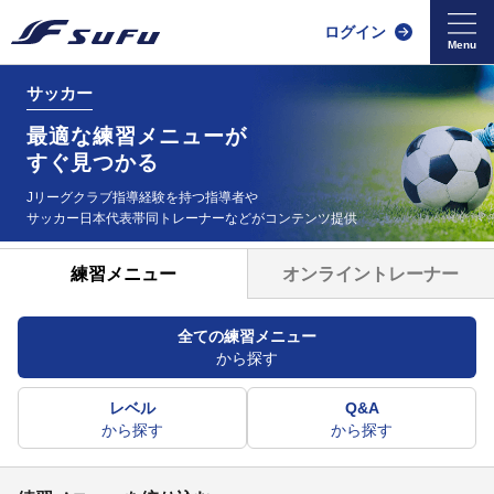
ログイン
サッカー
最適な練習メニューが
すぐ見つかる
Jリーグクラブ指導経験を持つ指導者や
サッカー日本代表帯同
トレーナーなどがコンテンツ提供
オンライントレーナー
練習メニュー
全ての練習メニュー
から探す
レベル
Q&A
から探す
から探す