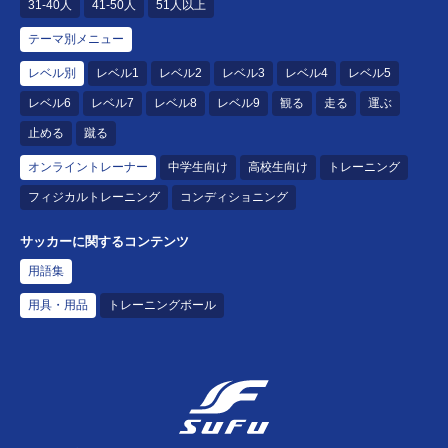
31-40人
41-50人
51人以上
テーマ別メニュー
レベル別
レベル1
レベル2
レベル3
レベル4
レベル5
レベル6
レベル7
レベル8
レベル9
観る
走る
運ぶ
止める
蹴る
オンライントレーナー
中学生向け
高校生向け
トレーニング
フィジカルトレーニング
コンディショニング
サッカーに関するコンテンツ
用語集
用具・用品
トレーニングボール