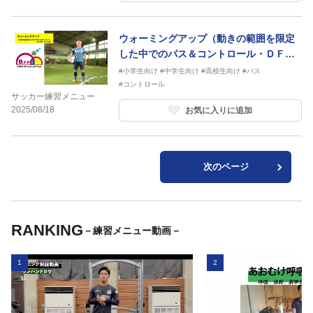
ウォーミングアップ（動きの範囲を限定
した中でのパス＆コントロール・ＤＦ付
き・ボール2個）
#小学生向け
#中学生向け
#高校生向け
#パス
#コントロール
サッカー練習メニュー
2025/08/18
お気に入りに追加
次のページ
RANKING
－練習メニュー動画－
1
2