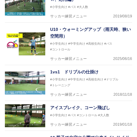
#小学生向け
#パス
#大人数
サッカー練習メニュー
2019/08/19
U10・ウォーミングアップ（雨天時、狭い
空間用）
#小学生向け
#中学生向け
#高校生向け
#パス
#コントロール
サッカー練習メニュー
2025/06/16
1vs1 ドリブルの仕掛け
#小学生向け
#中学生向け
#高校生向け
#ドリブル
#トレーニング
サッカー練習メニュー
2018/11/18
アイスブレイク、コーン飛ばし
#小学生向け
#パス
#コントロール
#大人数
サッカー練習メニュー
2019/01/18