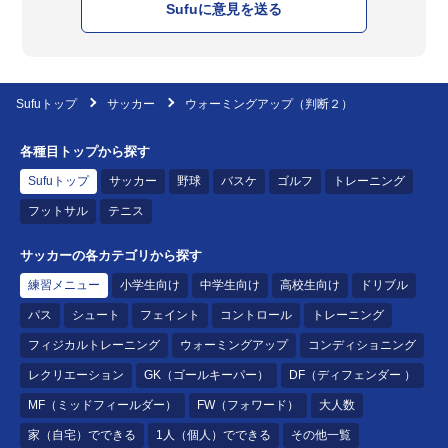
Sufuに意見を送る
Sufuトップ
サッカー
ウォーミングアップ（判断２）
各種目トップから探す
Sufuトップ
サッカー
野球
バスケ
ゴルフ
トレーニング
フットサル
テニス
サッカーの各カテゴリから探す
練習メニュー
小学生向け
中学生向け
高校生向け
ドリブル
パス
シュート
フェイント
コントロール
トレーニング
フィジカルトレーニング
ウォーミングアップ
コンディショニング
レクリエーション
GK（ゴールキーパー）
DF（ディフェンダー ）
MF（ミッドフィールダー）
FW（フォワード）
大人数
家（自宅）でできる
1人（個人）でできる
その他一覧