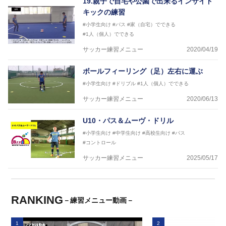
19.親子で自宅や公園で出来るインサイド
キックの練習
#小学生向け
#パス
#家（自宅）でできる
#1人（個人）でできる
サッカー練習メニュー
2020/04/19
ボールフィーリング（足）左右に運ぶ
#小学生向け
#ドリブル
#1人（個人）でできる
サッカー練習メニュー
2020/06/13
U10・パス＆ムーヴ・ドリル
#小学生向け
#中学生向け
#高校生向け
#パス
#コントロール
サッカー練習メニュー
2025/05/17
RANKING
－練習メニュー動画－
1
2