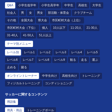
Q&A
小学生低学年
小学生高学年
中学生
高校生
大学生
社会人
男
女
男女
部活動・体育会
クラブチーム
その他
全国大会
県大会
市区町村大会（上位）
市区町村大会（下位）
個人
10人以下
11-20人
21-30人
31-40人
41-50人
51人以上
テーマ別メニュー
レベル別
レベル1
レベル2
レベル3
レベル4
レベル5
レベル6
レベル7
レベル8
レベル9
観る
走る
運ぶ
止める
蹴る
オンライントレーナー
中学生向け
高校生向け
トレーニング
フィジカルトレーニング
コンディショニング
サッカーに関するコンテンツ
用語集
用具・用品
トレーニングボール