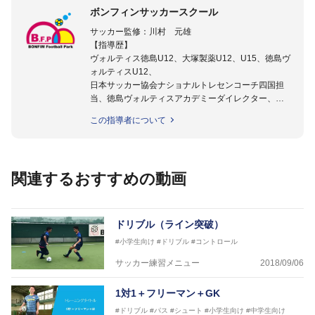
ボンフィンサッカースクール
サッカー監修：川村 元雄
【指導歴】
ヴォルティス徳島U12、大塚製薬U12、U15、徳島ヴ
ォルティスU12、
日本サッカー協会ナショナルトレセンコーチ四国担
当、徳島ヴォルティスアカデミーダイレクター、
徳島ヴォルティス普及部長、FC東京普及部長、
この指導者について
日本サッカー協会公認B級養成講習会インストラクタ
ー(FC東京コース)
【資格】
日本サッカー協会公認A級ジェネラル・日本サッカー
関連するおすすめの動画
協会公認キッズリーダーチーフインストラクター
フットサル監修：小西 鉄平
【指導歴】
ドリブル（ライン突破）
FリーグU23選抜監督、ミャンマー女子フットサル代
#小学生向け
#ドリブル
#コントロール
表監督
日本サッカー協会フットサルインストラクター、AFC
サッカー練習メニュー
2018/09/06
（アジアサッカー連盟）フットサルインストラクター
【資格】
1対1＋フリーマン＋GK
JFA公認A級コーチジェネラルライセンス・JFA公認フ
#ドリブル
#パス
#シュート
#小学生向け
#中学生向け
ットサルB級コーチライセンス