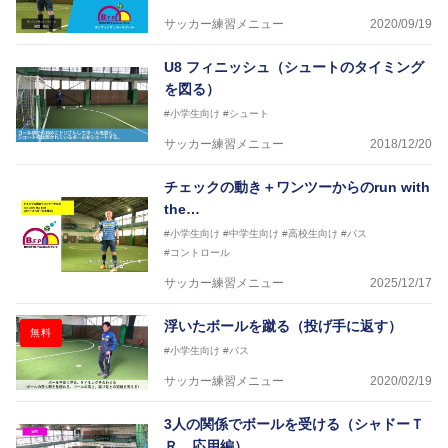
サッカー練習メニュー
2020/09/19
横山 哲久
【指導歴】
U8 フィニッシュ（シュートのタイミング
ASV ペスカドーラ町田 監督、FC VIGORE 監督
を図る）
【資格】
日本サッカー協会公認B級ライセンス・日本サッカー
#小学生向け
#シュート
協会公認フットサルB級ライセンス
サッカー練習メニュー
2018/12/20
※全コーチボンフィンサッカースクール所属
チェックの動き＋ワンツーからのrun with
the…
#小学生向け
#中学生向け
#高校生向け
#パス
#コントロール
サッカー練習メニュー
2025/12/17
浮いたボールを蹴る（投げ手に返す）
無料
#小学生向け
#パス
サッカー練習メニュー
2020/02/19
3人の関係でボールを受ける（シャドーＴ
Ｒ、応用編）