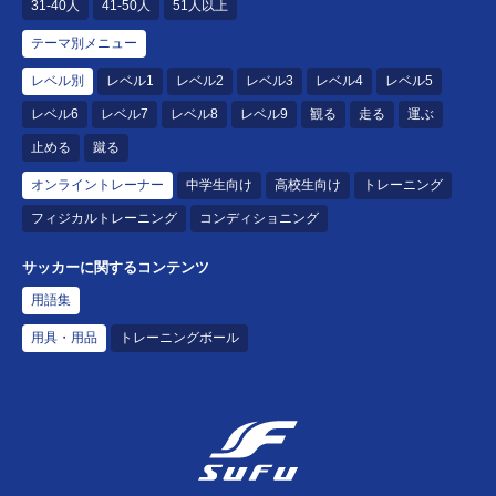
31-40人
41-50人
51人以上
テーマ別メニュー
レベル別
レベル1
レベル2
レベル3
レベル4
レベル5
レベル6
レベル7
レベル8
レベル9
観る
走る
運ぶ
止める
蹴る
オンライントレーナー
中学生向け
高校生向け
トレーニング
フィジカルトレーニング
コンディショニング
サッカーに関するコンテンツ
用語集
用具・用品
トレーニングボール