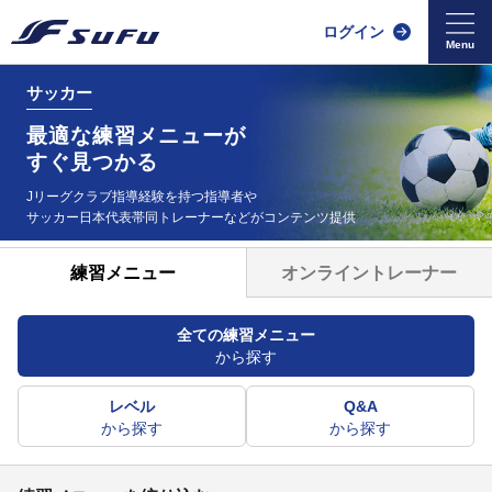
ログイン
サッカー
最適な練習メニューが
すぐ見つかる
Jリーグクラブ指導経験を持つ指導者や
サッカー日本代表帯同
トレーナーなどがコンテンツ提供
オンライントレーナー
練習メニュー
全ての練習メニュー
から探す
レベル
Q&A
から探す
から探す