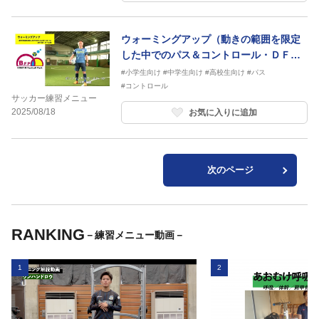
ウォーミングアップ（動きの範囲を限定
した中でのパス＆コントロール・ＤＦ付
き・ボール2個）
#小学生向け
#中学生向け
#高校生向け
#パス
#コントロール
サッカー練習メニュー
2025/08/18
お気に入りに追加
次のページ
RANKING
－練習メニュー動画－
1
2