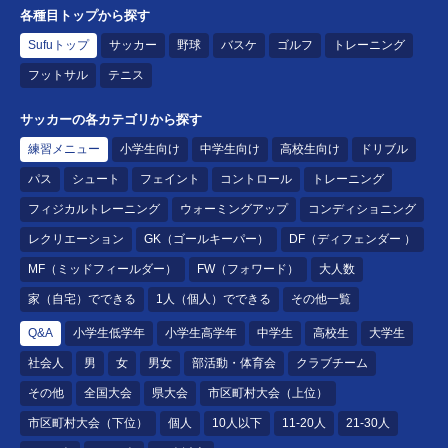
各種目トップから探す
Sufuトップ
サッカー
野球
バスケ
ゴルフ
トレーニング
フットサル
テニス
サッカーの各カテゴリから探す
練習メニュー
小学生向け
中学生向け
高校生向け
ドリブル
パス
シュート
フェイント
コントロール
トレーニング
フィジカルトレーニング
ウォーミングアップ
コンディショニング
レクリエーション
GK（ゴールキーパー）
DF（ディフェンダー ）
MF（ミッドフィールダー）
FW（フォワード）
大人数
家（自宅）でできる
1人（個人）でできる
その他一覧
Q&A
小学生低学年
小学生高学年
中学生
高校生
大学生
社会人
男
女
男女
部活動・体育会
クラブチーム
その他
全国大会
県大会
市区町村大会（上位）
市区町村大会（下位）
個人
10人以下
11-20人
21-30人