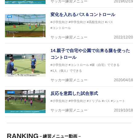
サッカー練習メニュー
2019/02/19
変化を入れるパス＆コントロール
#小学生向け
#中学生向け
#高校生向け
#パス
#コントロール
サッカー練習メニュー
2022/12/20
14.親子で自宅や公園で出来る腿を使った
コントロール
#小学生向け
#コントロール
#家（自宅）でできる
#1人（個人）でできる
サッカー練習メニュー
2020/04/18
反応を意図した試合形式
#小学生向け
#中学生向け
#ドリブル
#パス
#シュート
サッカー練習メニュー
2019/10/18
RANKING
－練習メニュー動画－