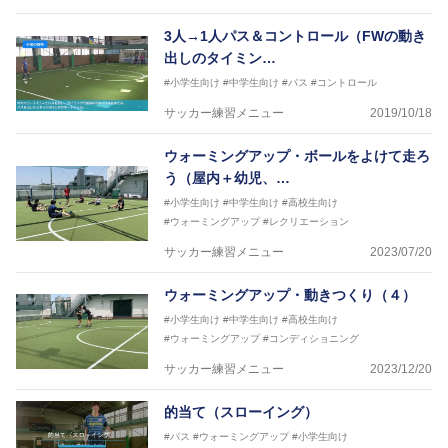
【資格】
JFA公認A級コーチジェネラルライセンス・JFA公認フ
3人→1人パス＆コントロール（FWの動き
ットサルB級コーチライセンス
出しのタイミン…
横山 哲久
#小学生向け
#中学生向け
#パス
#コントロール
【指導歴】
サッカー練習メニュー
2019/10/18
ASV ペスカドーラ町田 監督、FC VIGORE 監督
【資格】
ウォーミングアップ・ボールをよけて走ろ
日本サッカー協会公認B級ライセンス・日本サッカー
協会公認フットサルB級ライセンス
う（屋内＋幼児、…
#小学生向け
#中学生向け
#高校生向け
※全コーチボンフィンサッカースクール所属
#ウォーミングアップ
#レクリエーション
サッカー練習メニュー
2023/07/20
ウォーミングアップ・動きつくり（４）
#小学生向け
#中学生向け
#高校生向け
#ウォーミングアップ
#コンディショニング
サッカー練習メニュー
2023/12/20
的当て（スローイング）
#パス
#ウォーミングアップ
#小学生向け