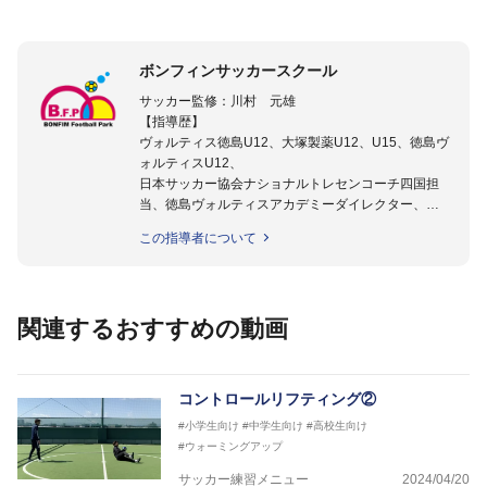
ボンフィンサッカースクール
サッカー監修：川村 元雄
【指導歴】
ヴォルティス徳島U12、大塚製薬U12、U15、徳島ヴ
ォルティスU12、
日本サッカー協会ナショナルトレセンコーチ四国担
当、徳島ヴォルティスアカデミーダイレクター、
徳島ヴォルティス普及部長、FC東京普及部長、
この指導者について
日本サッカー協会公認B級養成講習会インストラクタ
ー(FC東京コース)
【資格】
日本サッカー協会公認A級ジェネラル・日本サッカー
関連するおすすめの動画
協会公認キッズリーダーチーフインストラクター
フットサル監修：小西 鉄平
【指導歴】
コントロールリフティング②
FリーグU23選抜監督、ミャンマー女子フットサル代
#小学生向け
#中学生向け
#高校生向け
表監督
#ウォーミングアップ
日本サッカー協会フットサルインストラクター、AFC
（アジアサッカー連盟）フットサルインストラクター
サッカー練習メニュー
2024/04/20