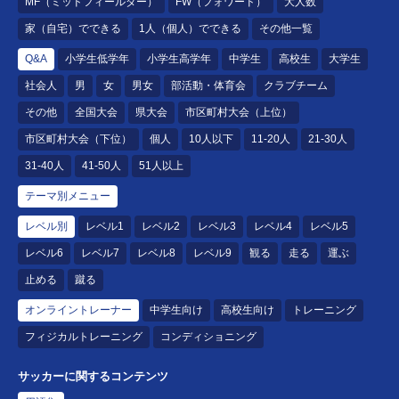
MF（ミッドフィールダー）
FW（フォワード）
大人数
家（自宅）でできる
1人（個人）でできる
その他一覧
Q&A
小学生低学年
小学生高学年
中学生
高校生
大学生
社会人
男
女
男女
部活動・体育会
クラブチーム
その他
全国大会
県大会
市区町村大会（上位）
市区町村大会（下位）
個人
10人以下
11-20人
21-30人
31-40人
41-50人
51人以上
テーマ別メニュー
レベル別
レベル1
レベル2
レベル3
レベル4
レベル5
レベル6
レベル7
レベル8
レベル9
観る
走る
運ぶ
止める
蹴る
オンライントレーナー
中学生向け
高校生向け
トレーニング
フィジカルトレーニング
コンディショニング
サッカーに関するコンテンツ