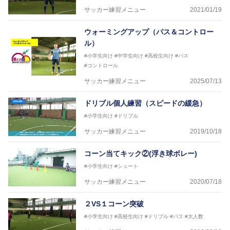
サッカー練習メニュー
2021/01/19
ウォーミングアップ（パス＆コントロー
ル）
#小学生向け
#中学生向け
#高校生向け
#パス
#コントロール
サッカー練習メニュー
2025/07/13
ドリブル個人練習（スピードの緩急）
#小学生向け
#ドリブル
サッカー練習メニュー
2019/10/18
コーン当てキック②(浮き球ボレー)
#小学生向け
#シュート
サッカー練習メニュー
2020/07/18
２VS１コーン突破
#小学生向け
#高校生向け
#ドリブル
#パス
#大人数