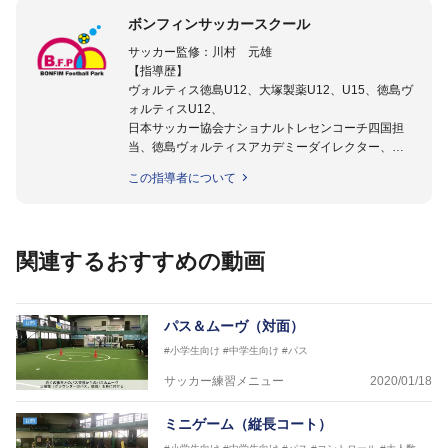
ボンフィンサッカースクール
サッカー監修：川村 元雄
【指導歴】
ヴォルティス徳島U12、大塚製薬U12、U15、徳島ヴ
ォルティスU12、
日本サッカー協会ナショナルトレセンコーチ四国担
当、徳島ヴォルティスアカデミーダイレクター、
徳島ヴォルティス普及部長、FC東京普及部長、
この指導者について
日本サッカー協会公認B級養成講習会インストラクタ
ー(FC東京コース)
【資格】
日本サッカー協会公認A級ジェネラル・日本サッカー
関連するおすすめの動画
協会公認キッズリーダーチーフインストラクター
フットサル監修：小西 鉄平
【指導歴】
パス＆ムーヴ（対面）
FリーグU23選抜監督、ミャンマー女子フットサル代
#小学生向け
#中学生向け
#パス
表監督
日本サッカー協会フットサルインストラクター、AFC
サッカー練習メニュー
2020/01/18
（アジアサッカー連盟）フットサルインストラクター
【資格】
ミニゲーム（縦長コート）
JFA公認A級コーチジェネラルライセンス・JFA公認フ