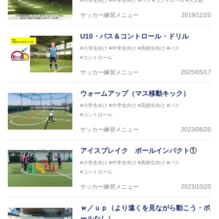
#小学生向け
#中学生向け
#パス
#コントロール
#大人数
ットサルB級コーチライセンス
サッカー練習メニュー
2019/11/20
横山 哲久
【指導歴】
U10・パス＆コントロール・ドリル
ASV ペスカドーラ町田 監督、FC VIGORE 監督
【資格】
#小学生向け
#中学生向け
#高校生向け
#パス
日本サッカー協会公認B級ライセンス・日本サッカー
#コントロール
協会公認フットサルB級ライセンス
サッカー練習メニュー
2025/05/17
※全コーチボンフィンサッカースクール所属
ウォームアップ（マス移動キック）
#小学生向け
#中学生向け
#高校生向け
#パス
#コントロール
サッカー練習メニュー
2023/06/20
アイスブレイク ボールインパクト①
#小学生向け
#中学生向け
#高校生向け
#パス
#コントロール
サッカー練習メニュー
2023/10/20
ｗ／ｕｐ（より遠くを見ながら動こう・ボ
ールなし）