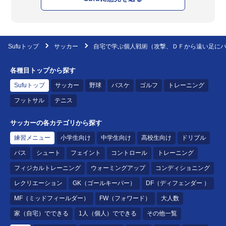
Sufuトップ
サッカー
自宅で学ぶ個人戦術（攻撃、ＤＦから遠い足に
各種目トップから探す
Sufuトップ
サッカー
野球
バスケ
ゴルフ
トレーニング
フットサル
テニス
サッカーの各カテゴリから探す
練習メニュー
小学生向け
中学生向け
高校生向け
ドリブル
パス
シュート
フェイント
コントロール
トレーニング
フィジカルトレーニング
ウォーミングアップ
コンディショニング
レクリエーション
GK（ゴールキーパー）
DF（ディフェンダー ）
MF（ミッドフィールダー）
FW（フォワード）
大人数
家（自宅）でできる
1人（個人）でできる
その他一覧