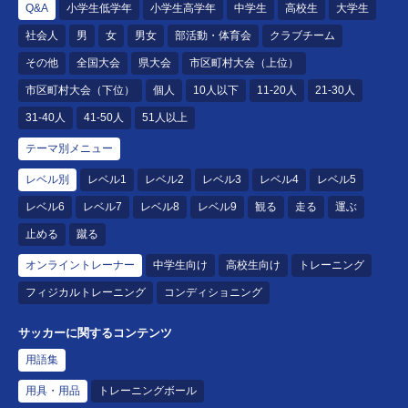
Q&A
小学生低学年
小学生高学年
中学生
高校生
大学生
社会人
男
女
男女
部活動・体育会
クラブチーム
その他
全国大会
県大会
市区町村大会（上位）
市区町村大会（下位）
個人
10人以下
11-20人
21-30人
31-40人
41-50人
51人以上
テーマ別メニュー
レベル別
レベル1
レベル2
レベル3
レベル4
レベル5
レベル6
レベル7
レベル8
レベル9
観る
走る
運ぶ
止める
蹴る
オンライントレーナー
中学生向け
高校生向け
トレーニング
フィジカルトレーニング
コンディショニング
サッカーに関するコンテンツ
用語集
用具・用品
トレーニングボール