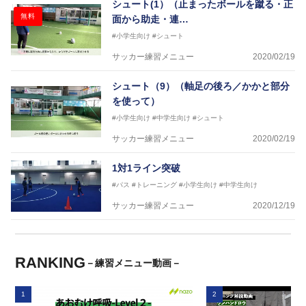
シュート(1）（止まったボールを蹴る・正
無料
面から助走・連…
#小学生向け
#シュート
サッカー練習メニュー
2020/02/19
シュート（9）（軸足の後ろ／かかと部分
を使って）
#小学生向け
#中学生向け
#シュート
サッカー練習メニュー
2020/02/19
1対1ライン突破
#パス
#トレーニング
#小学生向け
#中学生向け
サッカー練習メニュー
2020/12/19
RANKING
－練習メニュー動画－
1
2