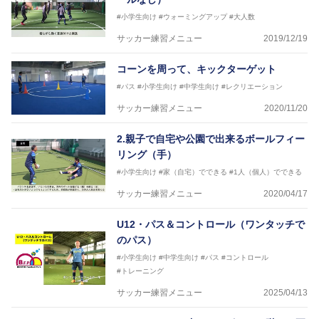
#小学生向け
#ウォーミングアップ
#大人数
サッカー練習メニュー
2019/12/19
コーンを周って、キックターゲット
#パス
#小学生向け
#中学生向け
#レクリエーション
サッカー練習メニュー
2020/11/20
2.親子で自宅や公園で出来るボールフィー
リング（手）
#小学生向け
#家（自宅）でできる
#1人（個人）でできる
サッカー練習メニュー
2020/04/17
U12・パス＆コントロール（ワンタッチで
のパス）
#小学生向け
#中学生向け
#パス
#コントロール
#トレーニング
サッカー練習メニュー
2025/04/13