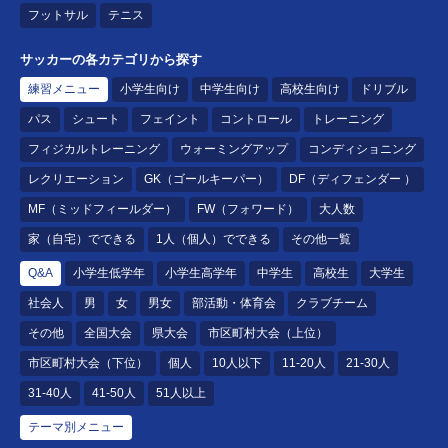
フットサル
テニス
サッカーの各カテゴリから探す
練習メニュー
小学生向け
中学生向け
高校生向け
ドリブル
パス
シュート
フェイント
コントロール
トレーニング
フィジカルトレーニング
ウォーミングアップ
コンディショニング
レクリエーション
GK（ゴールキーパー）
DF（ディフェンダー ）
MF（ミッドフィールダー）
FW（フォワード）
大人数
家（自宅）でできる
1人（個人）でできる
その他一覧
Q&A
小学生低学年
小学生高学年
中学生
高校生
大学生
社会人
男
女
男女
部活動・体育会
クラブチーム
その他
全国大会
県大会
市区町村大会（上位）
市区町村大会（下位）
個人
10人以下
11-20人
21-30人
31-40人
41-50人
51人以上
テーマ別メニュー