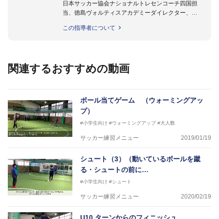
日本サッカー協会ナショナルトレセンコーチ四国担
当、徳島ヴォルティスアカデミーダイレクター、
徳島ヴォルティス普及部長、FC東京普及部長、
この指導者について
日本サッカー協会公認B級養成講習会インストラクタ
ー(FC東京コース)
【資格】
日本サッカー協会公認A級ジェネラル・日本サッカー
関連するおすすめの動画
協会公認キッズリーダーチーフインストラクター
フットサル監修：小西 鉄平
【指導歴】
ボール当てゲーム （ウォーミングアッ
FリーグU23選抜監督、ミャンマー女子フットサル代
プ）
表監督
#小学生向け
#ウォーミングアップ
#大人数
日本サッカー協会フットサルインストラクター、AFC
（アジアサッカー連盟）フットサルインストラクター
サッカー練習メニュー
2019/01/19
【資格】
JFA公認A級コーチジェネラルライセンス・JFA公認フ
シュート（3）（動いているボールを蹴
ットサルB級コーチライセンス
る・シュートの前に…
横山 哲久
#小学生向け
#シュート
【指導歴】
サッカー練習メニュー
2020/02/19
ASV ペスカドーラ町田 監督、FC VIGORE 監督
【資格】
日本サッカー協会公認B級ライセンス・日本サッカー
U10 ターンからのフィニッシュ