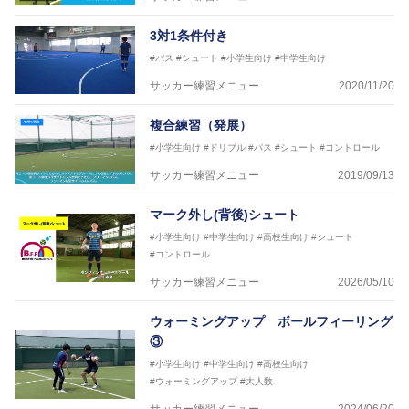
3対1条件付き
#パス
#シュート
#小学生向け
#中学生向け
サッカー練習メニュー
2020/11/20
複合練習（発展）
#小学生向け
#ドリブル
#パス
#シュート
#コントロール
サッカー練習メニュー
2019/09/13
マーク外し(背後)シュート
#小学生向け
#中学生向け
#高校生向け
#シュート
#コントロール
サッカー練習メニュー
2026/05/10
ウォーミングアップ ボールフィーリング
③
#小学生向け
#中学生向け
#高校生向け
#ウォーミングアップ
#大人数