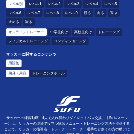
レベル別
レベル1
レベル2
レベル3
レベル4
レベル5
レベル6
レベル7
レベル8
レベル9
観る
走る
運ぶ
止める
蹴る
オンライントレーナー
中学生向け
高校生向け
トレーニング
フィジカルトレーニング
コンディショニング
サッカーに関するコンテンツ
用語集
用具・用品
トレーニングボール
サッカーの練習動画「4人で入れ替わりダイレクトパス交換」【Sufu/スーフ
ー】は、サッカーの現場で役立つ練習メニュー・トレーニング方法を提供する
ことで、サッカーの指導者・トレーナー・コーチ・選手など多くの方の助けに