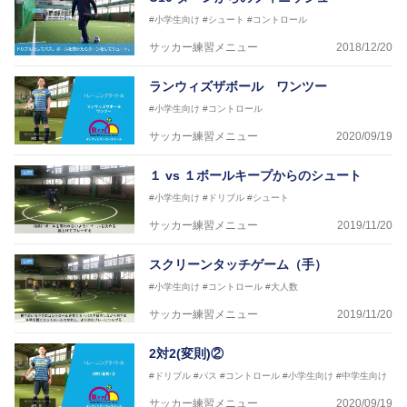
協会公認フットサルB級ライセンス
#小学生向け
#シュート
#コントロール
サッカー練習メニュー
2018/12/20
※全コーチボンフィンサッカースクール所属
ランウィズザボール ワンツー
#小学生向け
#コントロール
サッカー練習メニュー
2020/09/19
１ vs １ボールキープからのシュート
#小学生向け
#ドリブル
#シュート
サッカー練習メニュー
2019/11/20
スクリーンタッチゲーム（手）
#小学生向け
#コントロール
#大人数
サッカー練習メニュー
2019/11/20
2対2(変則)②
#ドリブル
#パス
#コントロール
#小学生向け
#中学生向け
サッカー練習メニュー
2020/09/19