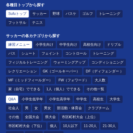
各種目トップから探す
Sufuトップ
サッカー
野球
バスケ
ゴルフ
トレーニング
フットサル
テニス
サッカーの各カテゴリから探す
練習メニュー
小学生向け
中学生向け
高校生向け
ドリブル
パス
シュート
フェイント
コントロール
トレーニング
フィジカルトレーニング
ウォーミングアップ
コンディショニング
レクリエーション
GK（ゴールキーパー）
DF（ディフェンダー ）
MF（ミッドフィールダー）
FW（フォワード）
大人数
家（自宅）でできる
1人（個人）でできる
その他一覧
Q&A
小学生低学年
小学生高学年
中学生
高校生
大学生
社会人
男
女
男女
部活動・体育会
クラブチーム
その他
全国大会
県大会
市区町村大会（上位）
市区町村大会（下位）
個人
10人以下
11-20人
21-30人