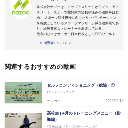
株式会社ナズーは、トップアスリートからジュニアア
スリート、スポーツ愛好家の怪我や痛みの治療をはじ
め、 スポーツ競技復帰に向けたリハビリテーション
を得意としているスポーツマッサージ鍼灸治療院であ
り、経験豊富なトレーナーを派遣している。
代表の並木はサッカー日本代表としてFIFAワールドカ
ップフランス大会、日韓大会、ドイツ大会に帯同。そ
この指導者について
のほかU-23日本代表のアスレティックトレーナーと
して４度のオリンピックに帯同しており、U-17ワー
ルドカップへの帯同実績もある。
また現在までにU-19サッカー日本代表、Jリーグ、各
関連するおすすめの動画
世代のサッカーを中心に、WJBL、社会人ラグビー、
ソフトボール、モトクロス、卓球、陸上、アーティス
トなど様々な競技や分野にアスレティックトレーナー
を派遣している。
セルフコンディショニング（総論）①
さらには講演会やセミナー、専門学校などの教育機関
#コンディショニング
に講師を派遣するなど後進育成にも力を入れている。
「一人一人の健康な人生をサポートする」を企業理念
サッカー
2020/08/14
として掲げ、世の中の人々の『健康』をあらゆる方向
からサポートし、一人一人の「楽しく、豊かに、生き
高校生 | 4月のトレーニングメニュー（指
生きと」生きる、そんな『健康な人生』をサポートし
導編）
ている。
#高校生向け
#フィジカルトレーニング