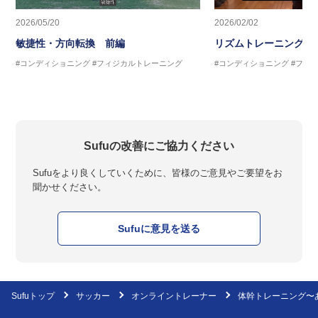
2026/05/20
2026/02/02
敏捷性・方向転換 前編
リズムトレーニング 
#コンディショニング
#フィジカルトレーニング
#コンディショニング
#フィ
Sufuの改善にご協力ください
Sufuをより良くしていくために、皆様のご意見やご要望をお
聞かせください。
Sufuに意見を送る
Sufuトップ
サッカー
オンライントレーナー
体幹トレーニング〜