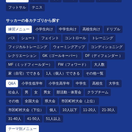
フットサル
テニス
サッカーの各カテゴリから探す
練習メニュー
小学生向け
中学生向け
高校生向け
ドリブル
パス
シュート
フェイント
コントロール
トレーニング
フィジカルトレーニング
ウォーミングアップ
コンディショニング
レクリエーション
GK（ゴールキーパー）
DF（ディフェンダー ）
MF（ミッドフィールダー）
FW（フォワード）
大人数
家（自宅）でできる
1人（個人）でできる
その他一覧
Q&A
小学生低学年
小学生高学年
中学生
高校生
大学生
社会人
男
女
男女
部活動・体育会
クラブチーム
その他
全国大会
県大会
市区町村大会（上位）
市区町村大会（下位）
個人
10人以下
11-20人
21-30人
31-40人
41-50人
51人以上
テーマ別メニュー