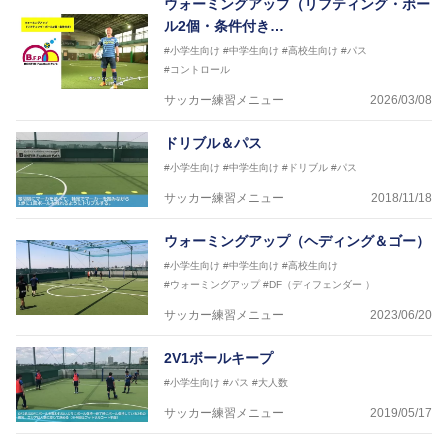
ウォーミングアップ（リフティング・ボー
ASV ペスカドーラ町田 監督、FC VIGORE 監督
ル2個・条件付き…
【資格】
日本サッカー協会公認B級ライセンス・日本サッカー
#小学生向け
#中学生向け
#高校生向け
#パス
協会公認フットサルB級ライセンス
#コントロール
サッカー練習メニュー
2026/03/08
※全コーチボンフィンサッカースクール所属
ドリブル＆パス
#小学生向け
#中学生向け
#ドリブル
#パス
サッカー練習メニュー
2018/11/18
ウォーミングアップ（ヘディング＆ゴー）
#小学生向け
#中学生向け
#高校生向け
#ウォーミングアップ
#DF（ディフェンダー ）
サッカー練習メニュー
2023/06/20
2V1ボールキープ
#小学生向け
#パス
#大人数
サッカー練習メニュー
2019/05/17