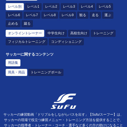
レベル別
レベル1
レベル2
レベル3
レベル4
レベル5
レベル6
レベル7
レベル8
レベル9
観る
走る
運ぶ
止める
蹴る
オンライントレーナー
中学生向け
高校生向け
トレーニング
フィジカルトレーニング
コンディショニング
サッカーに関するコンテンツ
用語集
用具・用品
トレーニングボール
サッカーの練習動画「ドリブルをしながらパスを出す」【Sufu/スーフー】は、
サッカーの現場で役立つ練習メニュー・トレーニング方法を提供することで、
サッカーの指導者・トレーナー・コーチ・選手など多くの方の助けになること