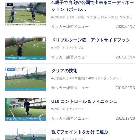
4.親子で自宅や公園で出来るコーディネー
ション（ボール…
#小学生向け
#家（自宅）でできる
#1人（個人）でできる
サッカー練習メニュー
2020/04/17
ドリブルターン② アウトサイドフック
#小学生向け
#ドリブル
サッカー練習メニュー
2019/06/14
クリアの技術
#小学生向け
#中学生向け
#DF（ディフェンダー ）
サッカー練習メニュー
2019/09/13
U10 コントロール＆フィニッシュ
#小学生向け
#シュート
サッカー練習メニュー
2018/12/20
観てフェイントをかけて運ぶ
#小学生向け
#ドリブル