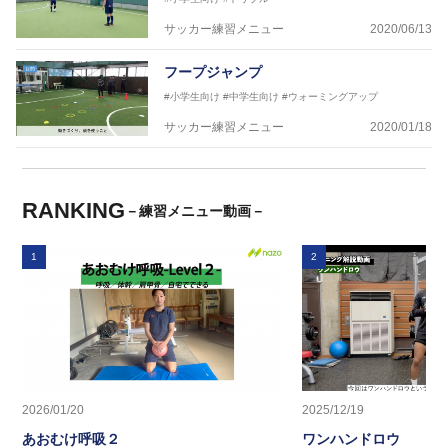
サッカー練習メニュー
2020/06/13
フープジャンプ
#小学生向け
#中学生向け
#ウォーミングアップ
サッカー練習メニュー
2020/01/18
RANKING
－練習メニュー動画－
1
2
2026/01/20
2025/12/19
あおむけ呼吸２
ワンハンドロウ