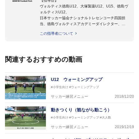
【指導歴】
ヴォルティス徳島U12、大塚製薬U12、U15、徳島ヴ
ォルティスU12、
日本サッカー協会ナショナルトレセンコーチ四国担
当、徳島ヴォルティスアカデミーダイレクター、
徳島ヴォルティス普及部長、FC東京普及部長、
この指導者について
日本サッカー協会公認B級養成講習会インストラクタ
ー(FC東京コース)
【資格】
日本サッカー協会公認A級ジェネラル・日本サッカー
関連するおすすめの動画
協会公認キッズリーダーチーフインストラクター
フットサル監修：小西 鉄平
【指導歴】
U12 ウォーミングアップ
FリーグU23選抜監督、ミャンマー女子フットサル代
#小学生向け
#ウォーミングアップ
表監督
日本サッカー協会フットサルインストラクター、AFC
サッカー練習メニュー
2018/12/20
（アジアサッカー連盟）フットサルインストラクター
【資格】
動きつくり（観ながら動こう）
JFA公認A級コーチジェネラルライセンス・JFA公認フ
#小学生向け
#ウォーミングアップ
#大人数
ットサルB級コーチライセンス
サッカー練習メニュー
2019/12/19
横山 哲久
【指導歴】