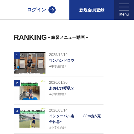
ログイン
新規会員登録
RANKING
－練習メニュー動画－
2025/12/19
1
ワンハンドロウ
#中学生向け
2026/01/20
2
あおむけ呼吸２
#小学生向け
2026/03/14
3
インターバル走！ ~80m走&完
全休息~
#小学生向け