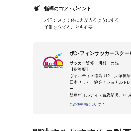
指導のコツ・ポイント
バランスよく体に力が入るようにする
予測を立てることも必要
ボンフィンサッカースクー
サッカー監修：川村 元雄
【指導歴】
ヴォルティス徳島U12、大塚製薬U
日本サッカー協会ナショナルトレ
ー、
徳島ヴォルティス普及部長、FC
日本サッカー協会公認B級養成講習
この指導者について
【資格】
日本サッカー協会公認A級ジェネ
ター