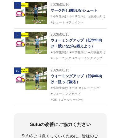
2026/05/10
8
マーク外し(離れる)シュート
#小学生向け
#中学生向け
#高校生向け
#シュート
#フェイント
2026/06/15
9
ウォーミングアップ（低学年向
け・競いながら鍛えよう）
#小学生向け
#中学生向け
#高校生向け
#トレーニング
#ウォーミングアップ
2026/06/15
10
ウォーミングアップ（低学年向
け・狙って蹴る）
#小学生向け
#パス
#トレーニング
#ウォーミングアップ
#GK（ゴールキーパー）
Sufuの改善にご協力ください
Sufuをより良くしていくために、皆様のご