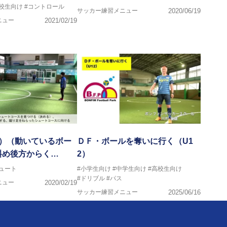
高校生向け
#コントロール
サッカー練習メニュー
2020/06/19
ニュー
2021/02/19
5）（動いているボー
ＤＦ・ボールを奪いに行く（U1
斜め後方からく…
2）
ュート
#小学生向け
#中学生向け
#高校生向け
#ドリブル
#パス
ニュー
2020/02/19
サッカー練習メニュー
2025/06/16