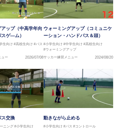
グアップ（中高学年向
ウォーミングアップ（コミュニケ
パスゲ―ム）
ーション・ハンドパス＆頭）
中学生向け
#高校生向け
#パス
#小学生向け
#中学生向け
#高校生向け
#ウォーミングアップ
ニュー
2026/07/08
サッカー練習メニュー
2024/08/20
パス交換
動きながら止める
レーニング
#小学生向け
#小学生向け
#パス
#コントロール