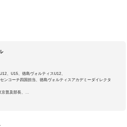
ル
12、U15、徳島ヴォルティスU12、
センコーチ四国担当、徳島ヴォルティスアカデミーダイレクタ
東京普及部長、
会インストラクター(FC東京コース)
ラル・日本サッカー協会公認キッズリーダーチーフインストラク