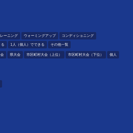
レーニング
ウォーミングアップ
コンディショニング
きる
1人（個人）でできる
その他一覧
大会
県大会
市区町村大会（上位）
市区町村大会（下位）
個人