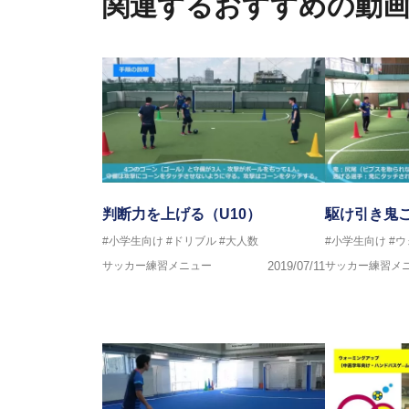
関連するおすすめの動
フットサル監修：小西 鉄平
【指導歴】
FリーグU23選抜監督、ミャン
日本サッカー協会フットサルイン
ラクター
【資格】
JFA公認A級コーチジェネラルラ
横山 哲久
【指導歴】
ASV ペスカドーラ町田 監督、FC 
判断力を上げる（U10）
駆け引き鬼
【資格】
#小学生向け
#ドリブル
#大人数
#小学生向け
#
日本サッカー協会公認B級ライセ
サッカー練習メニュー
2019/07/11
サッカー練習メ
※全コーチボンフィンサッカース