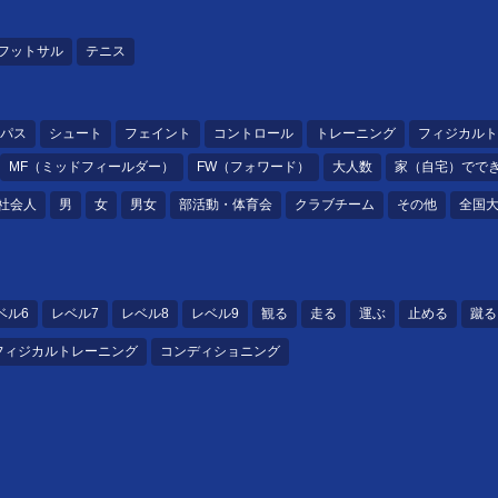
フットサル
テニス
パス
シュート
フェイント
コントロール
トレーニング
フィジカルト
MF（ミッドフィールダー）
FW（フォワード）
大人数
家（自宅）でで
社会人
男
女
男女
部活動・体育会
クラブチーム
その他
全国
ベル6
レベル7
レベル8
レベル9
観る
走る
運ぶ
止める
蹴る
フィジカルトレーニング
コンディショニング