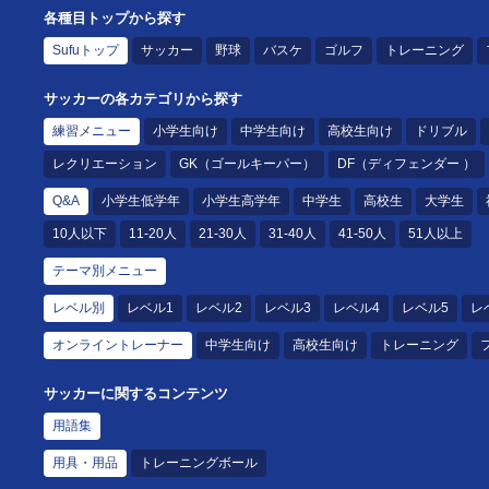
各種目トップから探す
Sufuトップ
サッカー
野球
バスケ
ゴルフ
トレーニング
サッカーの各カテゴリから探す
練習メニュー
小学生向け
中学生向け
高校生向け
ドリブル
レクリエーション
GK（ゴールキーパー）
DF（ディフェンダー ）
Q&A
小学生低学年
小学生高学年
中学生
高校生
大学生
10人以下
11-20人
21-30人
31-40人
41-50人
51人以上
テーマ別メニュー
レベル別
レベル1
レベル2
レベル3
レベル4
レベル5
レ
オンライントレーナー
中学生向け
高校生向け
トレーニング
サッカーに関するコンテンツ
用語集
用具・用品
トレーニングボール