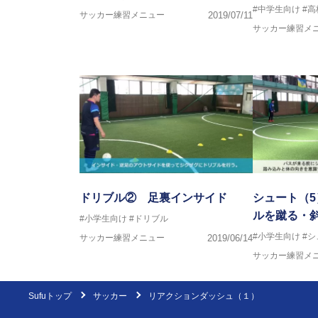
#中学生向け
#
サッカー練習メニュー
2019/07/11
サッカー練習メ
ドリブル② 足裏インサイド
シュート（
ルを蹴る・
#小学生向け
#ドリブル
#小学生向け
#シ
サッカー練習メニュー
2019/06/14
サッカー練習メ
Sufuトップ
サッカー
リアクションダッシュ（１）