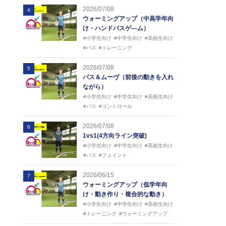
2026/07/08
4
ウォーミングアップ（中高学年向
け・ハンドパスゲ―ム）
#小学生向け
#中学生向け
#高校生向け
#パス
#トレーニング
2026/07/08
5
パス＆ムーヴ（前後の動きを入れ
ながら）
#小学生向け
#中学生向け
#高校生向け
#パス
#コントロール
2026/07/08
6
1vs1(4方向ライン突破)
#小学生向け
#中学生向け
#高校生向け
#パス
#フェイント
2026/06/15
7
ウォーミングアップ（低学年向
け・動き作り・複合的な動き）
#小学生向け
#中学生向け
#高校生向け
#トレーニング
#ウォーミングアップ