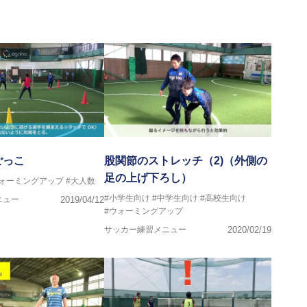
画
マー女子フットサル代表監督
ストラクター、AFC（アジアサッカー連盟）フットサルインスト
イセンス・JFA公認フットサルB級コーチライセンス
VIGORE 監督
ごっこ
股関節のストレッチ（2)（外側の
足の上げ下ろし）
ウォーミングアップ
#大人数
ンス・日本サッカー協会公認フットサルB級ライセンス
#小学生向け
#中学生向け
#高校生向け
ニュー
2019/04/12
#ウォーミングアップ
クール所属
サッカー練習メニュー
2020/02/19