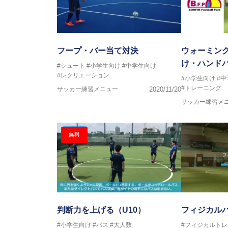
フープ・バー当て対決
ウォーミン
け・ハンド
#シュート
#小学生向け
#中学生向け
#レクリエーション
#小学生向け
#
#トレーニング
サッカー練習メニュー
2020/11/20
サッカー練習メ
無料
判断力を上げる（U10）
フィジカル
#小学生向け
#パス
#大人数
#フィジカルト