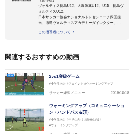
【指導歴】
ヴォルティス徳島U12、大塚製薬U12、U15、徳島ヴ
ォルティスU12、
日本サッカー協会ナショナルトレセンコーチ四国担
当、徳島ヴォルティスアカデミーダイレクター、
徳島ヴォルティス普及部長、FC東京普及部長、
この指導者について
日本サッカー協会公認B級養成講習会インストラクタ
ー(FC東京コース)
【資格】
日本サッカー協会公認A級ジェネラル・日本サッカー
関連するおすすめの動画
協会公認キッズリーダーチーフインストラクター
フットサル監修：小西 鉄平
【指導歴】
2vs1突破ゲーム
FリーグU23選抜監督、ミャンマー女子フットサル代
#小学生向け
#フェイント
#ウォーミングアップ
表監督
日本サッカー協会フットサルインストラクター、AFC
サッカー練習メニュー
2019/10/18
（アジアサッカー連盟）フットサルインストラクター
【資格】
ウォーミングアップ（コミュニケーショ
JFA公認A級コーチジェネラルライセンス・JFA公認フ
ン・ハンドパス＆頭）
ットサルB級コーチライセンス
#小学生向け
#中学生向け
#高校生向け
横山 哲久
#ウォーミングアップ
【指導歴】