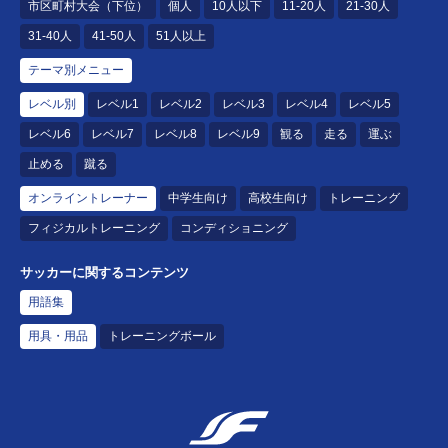
市区町村大会（下位）
個人
10人以下
11-20人
21-30人
31-40人
41-50人
51人以上
テーマ別メニュー
レベル別
レベル1
レベル2
レベル3
レベル4
レベル5
レベル6
レベル7
レベル8
レベル9
観る
走る
運ぶ
止める
蹴る
オンライントレーナー
中学生向け
高校生向け
トレーニング
フィジカルトレーニング
コンディショニング
サッカーに関するコンテンツ
用語集
用具・用品
トレーニングボール