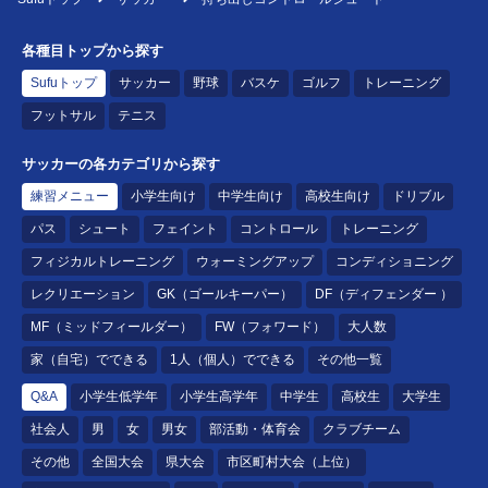
各種目トップから探す
Sufuトップ
サッカー
野球
バスケ
ゴルフ
トレーニング
フットサル
テニス
サッカーの各カテゴリから探す
練習メニュー
小学生向け
中学生向け
高校生向け
ドリブル
パス
シュート
フェイント
コントロール
トレーニング
フィジカルトレーニング
ウォーミングアップ
コンディショニング
レクリエーション
GK（ゴールキーパー）
DF（ディフェンダー ）
MF（ミッドフィールダー）
FW（フォワード）
大人数
家（自宅）でできる
1人（個人）でできる
その他一覧
Q&A
小学生低学年
小学生高学年
中学生
高校生
大学生
社会人
男
女
男女
部活動・体育会
クラブチーム
その他
全国大会
県大会
市区町村大会（上位）