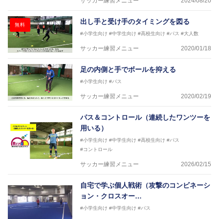
サッカー練習メニュー
2024/08/20
ASV ペスカドーラ町田 監督、FC VIGORE 監督
【資格】
出し手と受け手のタイミングを図る
日本サッカー協会公認B級ライセンス・日本サッカー
無料
協会公認フットサルB級ライセンス
#小学生向け
#中学生向け
#高校生向け
#パス
#大人数
サッカー練習メニュー
2020/01/18
※全コーチボンフィンサッカースクール所属
足の内側と手でボールを抑える
#小学生向け
#パス
サッカー練習メニュー
2020/02/19
パス＆コントロール（連続したワンツーを
用いる）
#小学生向け
#中学生向け
#高校生向け
#パス
#コントロール
サッカー練習メニュー
2026/02/15
自宅で学ぶ個人戦術（攻撃のコンビネーシ
ョン・クロスオー…
#小学生向け
#中学生向け
#パス