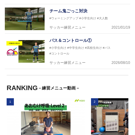
チーム鬼ごっこ対決
#ウォーミングアップ
#小学生向け
#大人数
サッカー練習メニュー
2021/01/19
パス＆コントロール①
#小学生向け
#中学生向け
#高校生向け
#パス
#コントロール
サッカー練習メニュー
2026/08/10
RANKING
－練習メニュー動画－
1
2