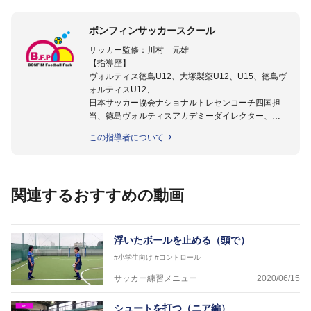
ボンフィンサッカースクール
サッカー監修：川村 元雄
【指導歴】
ヴォルティス徳島U12、大塚製薬U12、U15、徳島ヴ
ォルティスU12、
日本サッカー協会ナショナルトレセンコーチ四国担
当、徳島ヴォルティスアカデミーダイレクター、
徳島ヴォルティス普及部長、FC東京普及部長、
この指導者について
日本サッカー協会公認B級養成講習会インストラクタ
ー(FC東京コース)
【資格】
日本サッカー協会公認A級ジェネラル・日本サッカー
関連するおすすめの動画
協会公認キッズリーダーチーフインストラクター
フットサル監修：小西 鉄平
【指導歴】
浮いたボールを止める（頭で）
FリーグU23選抜監督、ミャンマー女子フットサル代
#小学生向け
#コントロール
表監督
日本サッカー協会フットサルインストラクター、AFC
サッカー練習メニュー
2020/06/15
（アジアサッカー連盟）フットサルインストラクター
【資格】
シュートを打つ（ニア編）