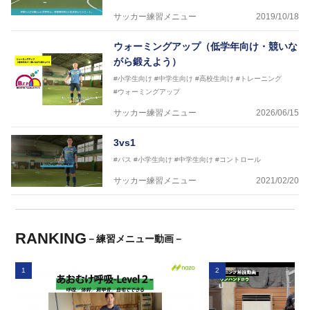
サッカー練習メニュー
2019/10/18
ウォーミングアップ（低学年向け・競いな
がら鍛えよう）
#小学生向け
#中学生向け
#高校生向け
#トレーニング
#ウォーミングアップ
サッカー練習メニュー
2026/06/15
3vs1
#パス
#小学生向け
#中学生向け
#コントロール
サッカー練習メニュー
2021/02/20
RANKING
－練習メニュー動画－
1
2