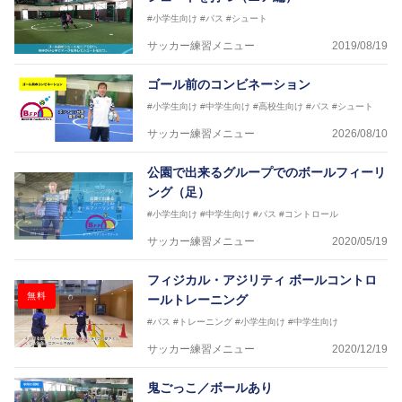
JFA公認A級コーチジェネラルライセンス・JFA公認フ
#小学生向け
#パス
#シュート
ットサルB級コーチライセンス
サッカー練習メニュー
2019/08/19
横山 哲久
【指導歴】
ゴール前のコンビネーション
ASV ペスカドーラ町田 監督、FC VIGORE 監督
【資格】
#小学生向け
#中学生向け
#高校生向け
#パス
#シュート
日本サッカー協会公認B級ライセンス・日本サッカー
サッカー練習メニュー
2026/08/10
協会公認フットサルB級ライセンス
公園で出来るグループでのボールフィーリ
※全コーチボンフィンサッカースクール所属
ング（足）
#小学生向け
#中学生向け
#パス
#コントロール
サッカー練習メニュー
2020/05/19
フィジカル・アジリティ ボールコントロ
無料
ールトレーニング
#パス
#トレーニング
#小学生向け
#中学生向け
サッカー練習メニュー
2020/12/19
鬼ごっこ／ボールあり