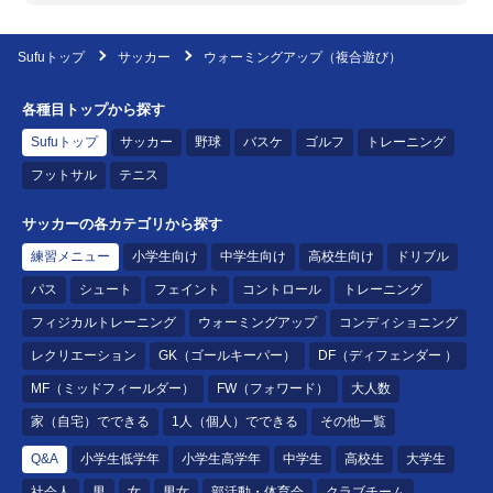
Sufuトップ
サッカー
ウォーミングアップ（複合遊び）
各種目トップから探す
Sufuトップ
サッカー
野球
バスケ
ゴルフ
トレーニング
フットサル
テニス
サッカーの各カテゴリから探す
練習メニュー
小学生向け
中学生向け
高校生向け
ドリブル
パス
シュート
フェイント
コントロール
トレーニング
フィジカルトレーニング
ウォーミングアップ
コンディショニング
レクリエーション
GK（ゴールキーパー）
DF（ディフェンダー ）
MF（ミッドフィールダー）
FW（フォワード）
大人数
家（自宅）でできる
1人（個人）でできる
その他一覧
Q&A
小学生低学年
小学生高学年
中学生
高校生
大学生
社会人
男
女
男女
部活動・体育会
クラブチーム