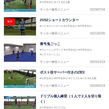
#小学生向け
#パス
#大人数
サッカー練習メニュー
2019/07/16
2VS2ショートカウンター
無料
#パス
#コントロール
#小学生向け
#中学生向け
サッカー練習メニュー
2021/02/20
番号鬼ごっこ
#ウォーミングアップ
#小学生向け
#中学生向け
#レクリエーション
サッカー練習メニュー
2020/12/19
ポスト役サーバー付きの2対2
#小学生向け
#中学生向け
#ドリブル
#パス
#大人数
サッカー練習メニュー
2019/02/19
ドリブル個人練習（１人で２人を切り裂
く）
#小学生向け
#ドリブル