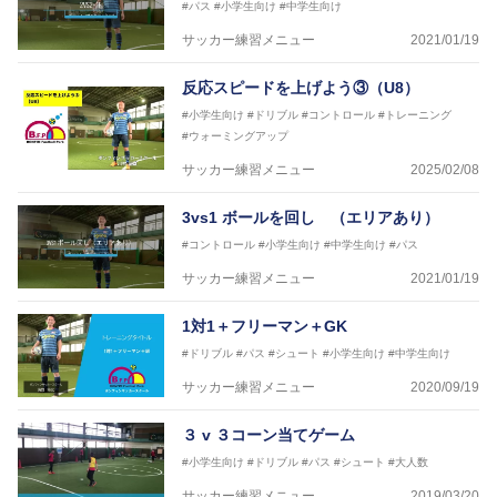
#パス
#小学生向け
#中学生向け
サッカー練習メニュー
2021/01/19
反応スピードを上げよう③（U8）
#小学生向け
#ドリブル
#コントロール
#トレーニング
#ウォーミングアップ
サッカー練習メニュー
2025/02/08
3vs1 ボールを回し （エリアあり）
#コントロール
#小学生向け
#中学生向け
#パス
サッカー練習メニュー
2021/01/19
1対1＋フリーマン＋GK
#ドリブル
#パス
#シュート
#小学生向け
#中学生向け
サッカー練習メニュー
2020/09/19
３ v ３コーン当てゲーム
#小学生向け
#ドリブル
#パス
#シュート
#大人数
サッカー練習メニュー
2019/03/20