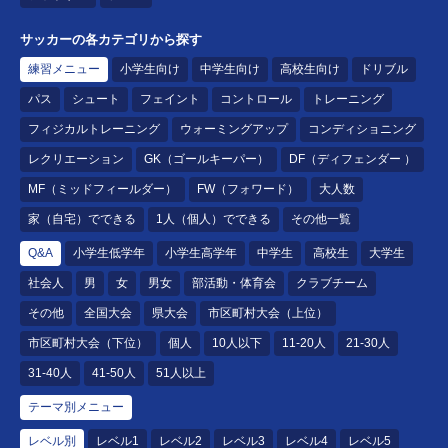
サッカーの各カテゴリから探す
練習メニュー
小学生向け
中学生向け
高校生向け
ドリブル
パス
シュート
フェイント
コントロール
トレーニング
フィジカルトレーニング
ウォーミングアップ
コンディショニング
レクリエーション
GK（ゴールキーパー）
DF（ディフェンダー ）
MF（ミッドフィールダー）
FW（フォワード）
大人数
家（自宅）でできる
1人（個人）でできる
その他一覧
Q&A
小学生低学年
小学生高学年
中学生
高校生
大学生
社会人
男
女
男女
部活動・体育会
クラブチーム
その他
全国大会
県大会
市区町村大会（上位）
市区町村大会（下位）
個人
10人以下
11-20人
21-30人
31-40人
41-50人
51人以上
テーマ別メニュー
レベル別
レベル1
レベル2
レベル3
レベル4
レベル5