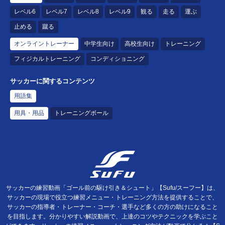
レベル6
レベル7
レベル8
レベル9
観る
走る
運ぶ
止める
蹴る
オンライントレーナー
中学生向け
高校生向け
トレーニング
フィジカルトレーニング
コンディショニング
サッカーに関するコンテンツ
用語集
用具・用品
トレーニングボール
サッカーの練習動画「ゴール前の駆け引き＆シュート」【Sufu/スーフー】は、
サッカーの現場で役立つ練習メニュー・トレーニング方法を提供することで、
サッカーの指導者・トレーナー・コーチ・選手など多くの方の助けになること
を目指します。分かりやすい解説動画で、上達のコツやテクニックを学ぶこと