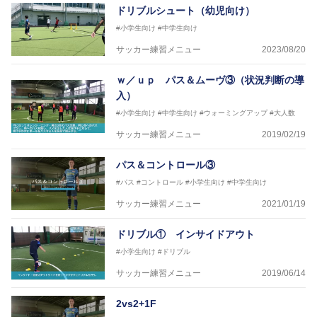
ドリブルシュート（幼児向け）
日本サッカー協会公認B級ライセンス・日本サッカー
協会公認フットサルB級ライセンス
#小学生向け
#中学生向け
サッカー練習メニュー
2023/08/20
※全コーチボンフィンサッカースクール所属
ｗ／ｕｐ パス＆ムーヴ③（状況判断の導
入）
#小学生向け
#中学生向け
#ウォーミングアップ
#大人数
サッカー練習メニュー
2019/02/19
パス＆コントロール③
#パス
#コントロール
#小学生向け
#中学生向け
サッカー練習メニュー
2021/01/19
ドリブル① インサイドアウト
#小学生向け
#ドリブル
サッカー練習メニュー
2019/06/14
2vs2+1F