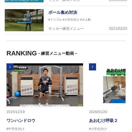
ボール集め対決
#ドリブル
#小学生向け
#大人数
サッカー練習メニュー
2021/02/20
RANKING
－練習メニュー動画－
1
2
2025/12/19
2026/01/20
ワンハンドロウ
あおむけ呼吸２
#中学生向け
#小学生向け