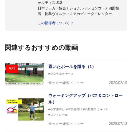
ォルティスU12、
日本サッカー協会ナショナルトレセンコーチ四国担
当、徳島ヴォルティスアカデミーダイレクター、
徳島ヴォルティス普及部長、FC東京普及部長、
この指導者について
日本サッカー協会公認B級養成講習会インストラクタ
ー(FC東京コース)
【資格】
日本サッカー協会公認A級ジェネラル・日本サッカー
関連するおすすめの動画
協会公認キッズリーダーチーフインストラクター
フットサル監修：小西 鉄平
【指導歴】
置いたボールを蹴る（1）
無料
FリーグU23選抜監督、ミャンマー女子フットサル代
#小学生向け
#パス
表監督
日本サッカー協会フットサルインストラクター、AFC
サッカー練習メニュー
2020/02/19
（アジアサッカー連盟）フットサルインストラクター
【資格】
ウォーミングアップ（パス＆コントロー
JFA公認A級コーチジェネラルライセンス・JFA公認フ
ル）
ットサルB級コーチライセンス
#小学生向け
#中学生向け
#高校生向け
#パス
横山 哲久
#コントロール
【指導歴】
サッカー練習メニュー
2025/07/13
ASV ペスカドーラ町田 監督、FC VIGORE 監督
【資格】