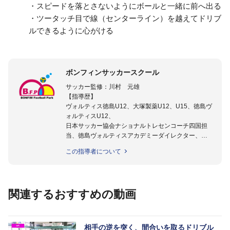
・スピードを落とさないようにボールと一緒に前へ出る
・ツータッチ目で線（センターライン）を越えてドリブ
ルできるように心がける
ボンフィンサッカースクール
サッカー監修：川村 元雄
【指導歴】
ヴォルティス徳島U12、大塚製薬U12、U15、徳島ヴ
ォルティスU12、
日本サッカー協会ナショナルトレセンコーチ四国担
当、徳島ヴォルティスアカデミーダイレクター、
徳島ヴォルティス普及部長、FC東京普及部長、
この指導者について
日本サッカー協会公認B級養成講習会インストラクタ
ー(FC東京コース)
【資格】
日本サッカー協会公認A級ジェネラル・日本サッカー
関連するおすすめの動画
協会公認キッズリーダーチーフインストラクター
フットサル監修：小西 鉄平
【指導歴】
相手の逆を突く、間合いを取るドリブル