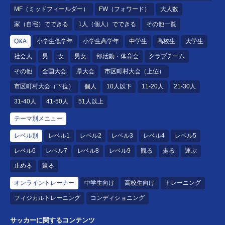
MF（ミッドフィールダー）
FW（フォワード）
大人数
家（自宅）でできる
1人（個人）でできる
その他一覧
Q&A
小学生低学年
小学生高学年
中学生
高校生
大学生
社会人
男
女
男女
部活動・体育会
クラブチーム
その他
全国大会
県大会
市区町村大会（上位）
市区町村大会（下位）
個人
10人以下
11-20人
21-30人
31-40人
41-50人
51人以上
テーマ別メニュー
レベル別
レベル1
レベル2
レベル3
レベル4
レベル5
レベル6
レベル7
レベル8
レベル9
観る
走る
運ぶ
止める
蹴る
オンライントレーナー
中学生向け
高校生向け
トレーニング
フィジカルトレーニング
コンディショニング
サッカーに関するコンテンツ