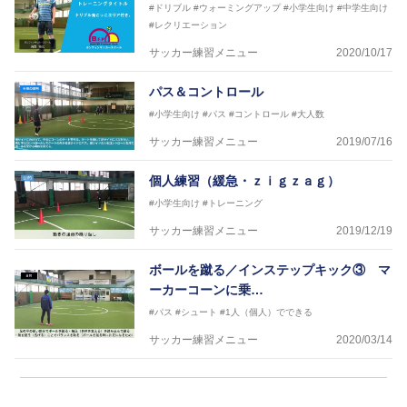
#ドリブル
#ウォーミングアップ
#小学生向け
#中学生向け
#レクリエーション
サッカー練習メニュー
2020/10/17
パス＆コントロール
#小学生向け
#パス
#コントロール
#大人数
サッカー練習メニュー
2019/07/16
個人練習（緩急・ｚｉｇｚａｇ）
#小学生向け
#トレーニング
サッカー練習メニュー
2019/12/19
ボールを蹴る／インステップキック③ マ
ーカーコーンに乗…
#パス
#シュート
#1人（個人）でできる
サッカー練習メニュー
2020/03/14