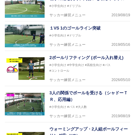
FリーグU23選抜監督、ミャンマー女子フットサル代
#小学生向け
#ドリブル
表監督
日本サッカー協会フットサルインストラクター、AFC
サッカー練習メニュー
2019/08/19
（アジアサッカー連盟）フットサルインストラクター
【資格】
１VS 1のゴールライン突破
JFA公認A級コーチジェネラルライセンス・JFA公認フ
#小学生向け
#ドリブル
ットサルB級コーチライセンス
サッカー練習メニュー
2019/05/16
横山 哲久
【指導歴】
2ボールリフティング (ボール入れ替え)
ASV ペスカドーラ町田 監督、FC VIGORE 監督
【資格】
#小学生向け
#中学生向け
#高校生向け
#パス
日本サッカー協会公認B級ライセンス・日本サッカー
#コントロール
協会公認フットサルB級ライセンス
サッカー練習メニュー
2026/05/10
※全コーチボンフィンサッカースクール所属
3人の関係でボールを受ける（シャドーＴ
Ｒ、応用編）
#小学生向け
#パス
#大人数
サッカー練習メニュー
2019/08/19
ウォーミングアップ・2人組ボールフィー