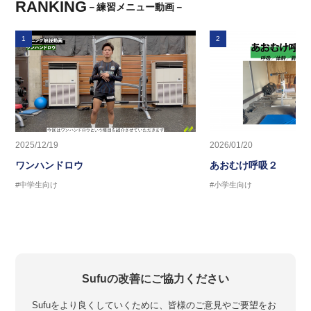
RANKING
－練習メニュー動画－
1
2
2025/12/19
2026/01/20
ワンハンドロウ
あおむけ呼吸２
#中学生向け
#小学生向け
Sufuの改善にご協力ください
Sufuをより良くしていくために、皆様のご意見やご要望をお