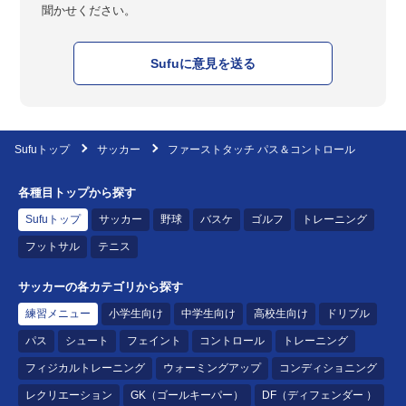
聞かせください。
Sufuに意見を送る
Sufuトップ
サッカー
ファーストタッチ パス＆コントロール
各種目トップから探す
Sufuトップ
サッカー
野球
バスケ
ゴルフ
トレーニング
フットサル
テニス
サッカーの各カテゴリから探す
練習メニュー
小学生向け
中学生向け
高校生向け
ドリブル
パス
シュート
フェイント
コントロール
トレーニング
フィジカルトレーニング
ウォーミングアップ
コンディショニング
レクリエーション
GK（ゴールキーパー）
DF（ディフェンダー ）