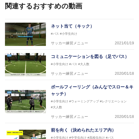
日本サッカー協会公認A級ジェネラル・日本サッカー
関連するおすすめの動画
協会公認キッズリーダーチーフインストラクター
フットサル監修：小西 鉄平
【指導歴】
ネット当て（キック）
FリーグU23選抜監督、ミャンマー女子フットサル代
#パス
#小学生向け
表監督
日本サッカー協会フットサルインストラクター、AFC
サッカー練習メニュー
2021/01/19
（アジアサッカー連盟）フットサルインストラクター
【資格】
コミュニケーションを図る（足でパス）
JFA公認A級コーチジェネラルライセンス・JFA公認フ
#小学生向け
#パス
#大人数
ットサルB級コーチライセンス
サッカー練習メニュー
2020/01/18
横山 哲久
【指導歴】
ボールフィーリング（みんなでスロー＆キ
ASV ペスカドーラ町田 監督、FC VIGORE 監督
ャッチ）
【資格】
日本サッカー協会公認B級ライセンス・日本サッカー
#小学生向け
#ウォーミングアップ
#レクリエーション
協会公認フットサルB級ライセンス
#大人数
サッカー練習メニュー
2020/01/18
※全コーチボンフィンサッカースクール所属
前を向く（決められたエリア内）
#小学生向け
#中学生向け
#高校生向け
#パス