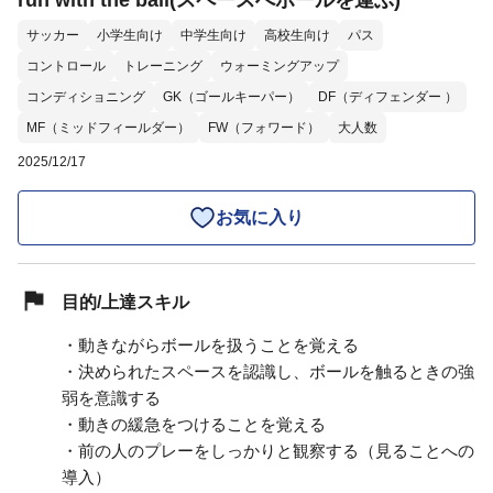
run with the ball(スペースへボールを運ぶ)
サッカー
小学生向け
中学生向け
高校生向け
パス
コントロール
トレーニング
ウォーミングアップ
コンディショニング
GK（ゴールキーパー）
DF（ディフェンダー ）
MF（ミッドフィールダー）
FW（フォワード）
大人数
2025/12/17
お気に入り
目的/上達スキル
・動きながらボールを扱うことを覚える
・決められたスペースを認識し、ボールを触るときの強
弱を意識する
・動きの緩急をつけることを覚える
・前の人のプレーをしっかりと観察する（見ることへの
導入）