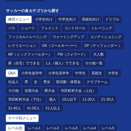
サッカーの各カテゴリから探す
練習メニュー
小学生向け
中学生向け
高校生向け
ドリブル
パス
シュート
フェイント
コントロール
トレーニング
フィジカルトレーニング
ウォーミングアップ
コンディショニング
レクリエーション
GK（ゴールキーパー）
DF（ディフェンダー ）
MF（ミッドフィールダー）
FW（フォワード）
大人数
家（自宅）でできる
1人（個人）でできる
その他一覧
Q&A
小学生低学年
小学生高学年
中学生
高校生
大学生
社会人
男
女
男女
部活動・体育会
クラブチーム
その他
全国大会
県大会
市区町村大会（上位）
市区町村大会（下位）
個人
10人以下
11-20人
21-30人
31-40人
41-50人
51人以上
テーマ別メニュー
レベル別
レベル1
レベル2
レベル3
レベル4
レベル5