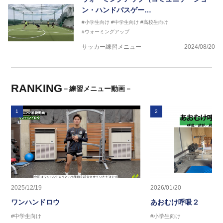
ン・ハンドパスゲー…
#小学生向け
#中学生向け
#高校生向け
#ウォーミングアップ
サッカー練習メニュー
2024/08/20
RANKING
－練習メニュー動画－
1
2
2025/12/19
2026/01/20
ワンハンドロウ
あおむけ呼吸２
#中学生向け
#小学生向け