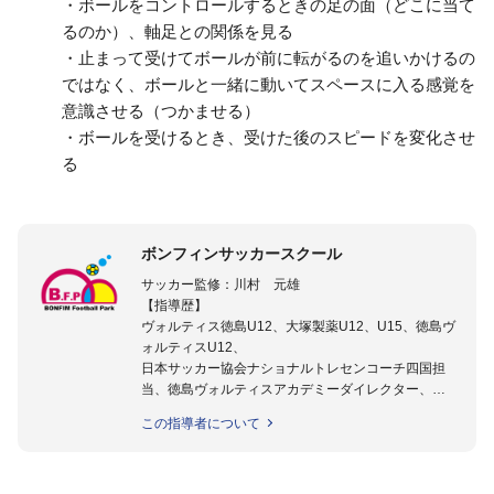
・ボールをコントロールするときの足の面（どこに当て
るのか）、軸足との関係を見る
・止まって受けてボールが前に転がるのを追いかけるの
ではなく、ボールと一緒に動いてスペースに入る感覚を
意識させる（つかませる）
・ボールを受けるとき、受けた後のスピードを変化させ
る
ボンフィンサッカースクール
サッカー監修：川村 元雄
【指導歴】
ヴォルティス徳島U12、大塚製薬U12、U15、徳島ヴ
ォルティスU12、
日本サッカー協会ナショナルトレセンコーチ四国担
当、徳島ヴォルティスアカデミーダイレクター、
徳島ヴォルティス普及部長、FC東京普及部長、
この指導者について
日本サッカー協会公認B級養成講習会インストラクタ
ー(FC東京コース)
【資格】