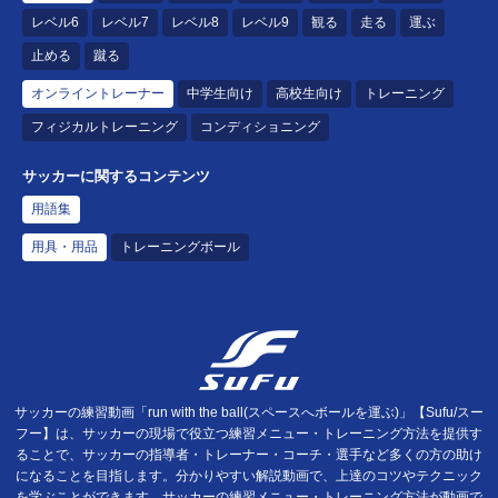
レベル6
レベル7
レベル8
レベル9
観る
走る
運ぶ
止める
蹴る
オンライントレーナー
中学生向け
高校生向け
トレーニング
フィジカルトレーニング
コンディショニング
サッカーに関するコンテンツ
用語集
用具・用品
トレーニングボール
サッカーの練習動画「run with the ball(スペースへボールを運ぶ)」【Sufu/スー
フー】は、サッカーの現場で役立つ練習メニュー・トレーニング方法を提供す
ることで、サッカーの指導者・トレーナー・コーチ・選手など多くの方の助け
になることを目指します。分かりやすい解説動画で、上達のコツやテクニック
を学ぶことができます。サッカーの練習メニュー・トレーニング方法が動画で