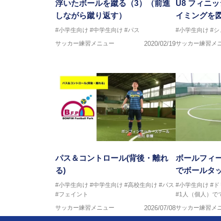
浮いたボールを蹴る（3）（前進
U8 フィニ
しながら蹴り返す）
イミングを
#小学生向け
#中学生向け
#パス
#小学生向け
#シ
サッカー練習メニュー
2020/02/19
サッカー練習メ
パス＆コントロール(背後・離れ
ボールフィ
る)
でボールタ
#小学生向け
#中学生向け
#高校生向け
#パス
#小学生向け
#ド
#フェイント
#1人（個人）で
サッカー練習メニュー
2026/07/08
サッカー練習メ