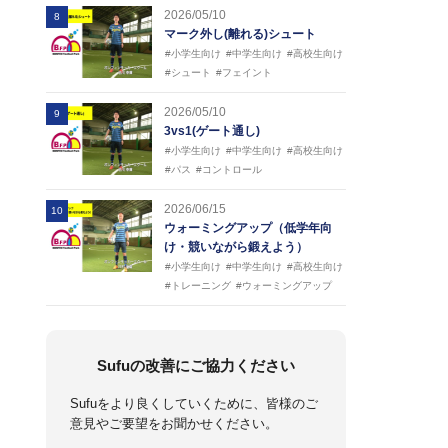
2026/05/10
8
マーク外し(離れる)シュート
#小学生向け
#中学生向け
#高校生向け
#シュート
#フェイント
2026/05/10
9
3vs1(ゲート通し)
#小学生向け
#中学生向け
#高校生向け
#パス
#コントロール
2026/06/15
10
ウォーミングアップ（低学年向
け・競いながら鍛えよう）
#小学生向け
#中学生向け
#高校生向け
#トレーニング
#ウォーミングアップ
Sufuの改善にご協力ください
Sufuをより良くしていくために、皆様のご
意見やご要望をお聞かせください。