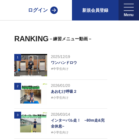
ログイン
新規会員登録
RANKING
－練習メニュー動画－
2025/12/19
1
ワンハンドロウ
#中学生向け
2026/01/20
2
あおむけ呼吸２
#小学生向け
2026/03/14
3
インターバル走！ ~80m走&完
全休息~
#小学生向け