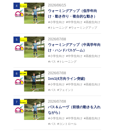
2026/06/15
4
ウォーミングアップ（低学年向
け・動き作り・複合的な動き）
#小学生向け
#中学生向け
#高校生向け
#トレーニング
#ウォーミングアップ
2026/07/08
5
ウォーミングアップ（中高学年向
け・ハンドパスゲ―ム）
#小学生向け
#中学生向け
#高校生向け
#パス
#トレーニング
2026/07/08
6
1vs1(4方向ライン突破)
#小学生向け
#中学生向け
#高校生向け
#パス
#フェイント
2026/07/08
7
パス＆ムーヴ（前後の動きを入れ
ながら）
#小学生向け
#中学生向け
#高校生向け
#パス
#コントロール