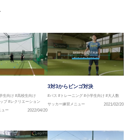
画
マー女子フットサル代表監督
ストラクター、AFC（アジアサッカー連盟）フットサルインスト
イセンス・JFA公認フットサルB級コーチライセンス
VIGORE 監督
3対3からビンゴ対決
中学生向け
#高校生向け
#パス
#トレーニング
#小学生向け
#大人数
ンス・日本サッカー協会公認フットサルB級ライセンス
ップ
#レクリエーション
サッカー練習メニュー
2021/02/20
ニュー
2022/04/20
クール所属