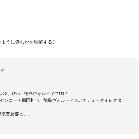
のように弾むかを理解する）
ル
12、U15、徳島ヴォルティスU12、
センコーチ四国担当、徳島ヴォルティスアカデミーダイレクタ
東京普及部長、
会インストラクター(FC東京コース)
ラル・日本サッカー協会公認キッズリーダーチーフインストラク