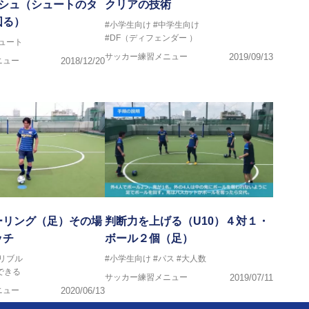
ッシュ（シュートのタ
クリアの技術
図る）
#小学生向け
#中学生向け
#DF（ディフェンダー ）
ュート
サッカー練習メニュー
2019/09/13
ニュー
2018/12/20
ーリング（足）その場
判断力を上げる（U10）４対１・
ッチ
ボール２個（足）
リブル
#小学生向け
#パス
#大人数
できる
サッカー練習メニュー
2019/07/11
ニュー
2020/06/13