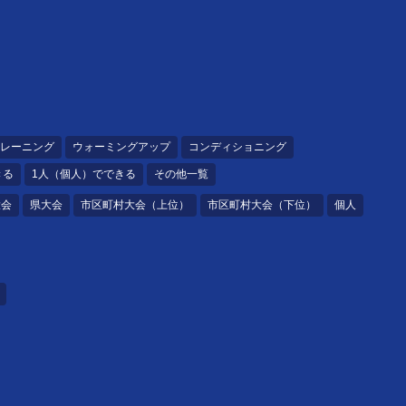
レーニング
ウォーミングアップ
コンディショニング
きる
1人（個人）でできる
その他一覧
大会
県大会
市区町村大会（上位）
市区町村大会（下位）
個人