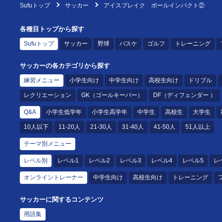
Sufuトップ
サッカー
アイスブレイク ボールインパクト②
各種目トップから探す
Sufuトップ
サッカー
野球
バスケ
ゴルフ
トレーニング
サッカーの各カテゴリから探す
練習メニュー
小学生向け
中学生向け
高校生向け
ドリブル
レクリエーション
GK（ゴールキーパー）
DF（ディフェンダー ）
Q&A
小学生低学年
小学生高学年
中学生
高校生
大学生
10人以下
11-20人
21-30人
31-40人
41-50人
51人以上
テーマ別メニュー
レベル別
レベル1
レベル2
レベル3
レベル4
レベル5
レ
オンライントレーナー
中学生向け
高校生向け
トレーニング
サッカーに関するコンテンツ
用語集