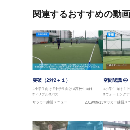
ター
関連するおすすめの動
フットサル監修：小西 鉄平
【指導歴】
FリーグU23選抜監督、ミャン
日本サッカー協会フットサルイン
ラクター
【資格】
JFA公認A級コーチジェネラルラ
横山 哲久
【指導歴】
ASV ペスカドーラ町田 監督、FC 
突破（2対2＋１）
空間認識 ④
【資格】
#小学生向け
#中学生向け
#高校生向け
#小学生向け
#
日本サッカー協会公認B級ライセ
#ドリブル
#パス
#ウォーミングア
サッカー練習メニュー
2019/09/13
サッカー練習メ
※全コーチボンフィンサッカース