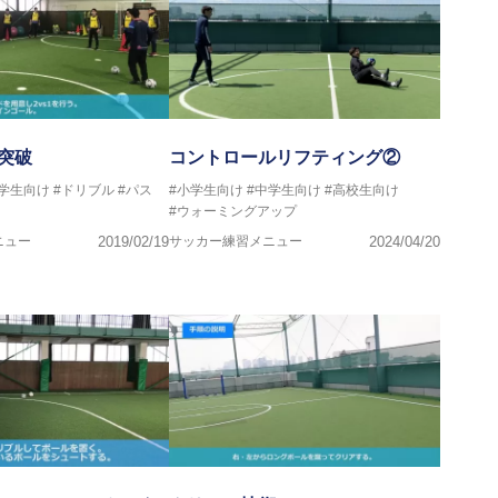
突破
コントロールリフティング②
中学生向け
#ドリブル
#パス
#小学生向け
#中学生向け
#高校生向け
#ウォーミングアップ
ニュー
2019/02/19
サッカー練習メニュー
2024/04/20