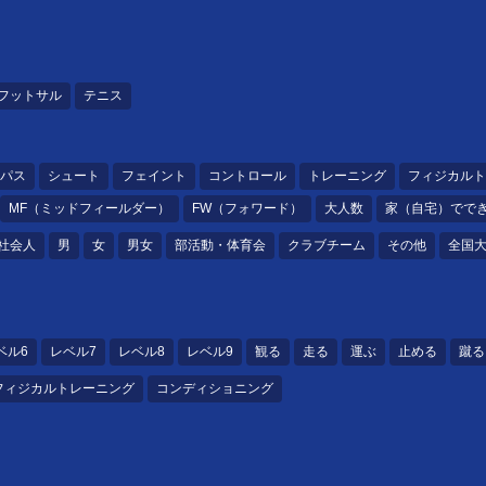
フットサル
テニス
パス
シュート
フェイント
コントロール
トレーニング
フィジカルト
MF（ミッドフィールダー）
FW（フォワード）
大人数
家（自宅）でで
社会人
男
女
男女
部活動・体育会
クラブチーム
その他
全国
ベル6
レベル7
レベル8
レベル9
観る
走る
運ぶ
止める
蹴る
フィジカルトレーニング
コンディショニング