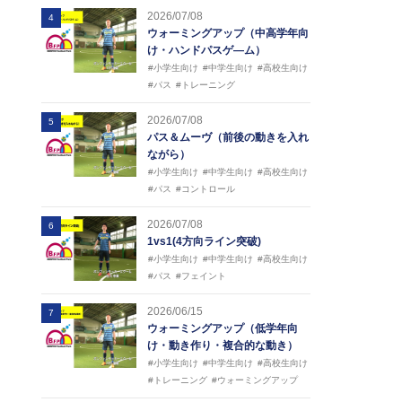
2026/07/08
4
ウォーミングアップ（中高学年向
け・ハンドパスゲ―ム）
#小学生向け
#中学生向け
#高校生向け
#パス
#トレーニング
2026/07/08
5
パス＆ムーヴ（前後の動きを入れ
ながら）
#小学生向け
#中学生向け
#高校生向け
#パス
#コントロール
2026/07/08
6
1vs1(4方向ライン突破)
#小学生向け
#中学生向け
#高校生向け
#パス
#フェイント
2026/06/15
7
ウォーミングアップ（低学年向
け・動き作り・複合的な動き）
#小学生向け
#中学生向け
#高校生向け
#トレーニング
#ウォーミングアップ