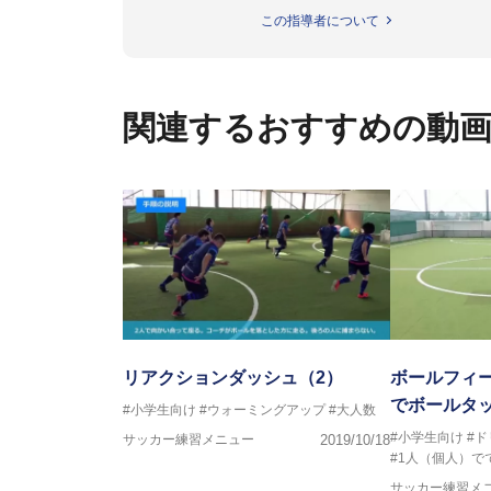
日本サッカー協会公認B級養成講習
この指導者について
【資格】
日本サッカー協会公認A級ジェネ
ター
関連するおすすめの動
フットサル監修：小西 鉄平
【指導歴】
FリーグU23選抜監督、ミャン
日本サッカー協会フットサルイン
ラクター
【資格】
JFA公認A級コーチジェネラルラ
横山 哲久
【指導歴】
ASV ペスカドーラ町田 監督、FC 
リアクションダッシュ（2）
ボールフィ
【資格】
でボールタ
#小学生向け
#ウォーミングアップ
#大人数
日本サッカー協会公認B級ライセ
#小学生向け
#ド
サッカー練習メニュー
2019/10/18
#1人（個人）で
※全コーチボンフィンサッカース
サッカー練習メ