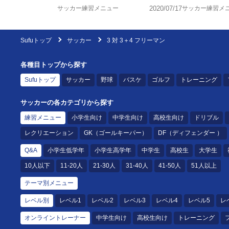
サッカー練習メニュー
2020/07/17
サッカー練習メ
Sufuトップ
サッカー
3 対 3＋4 フリーマン
各種目トップから探す
Sufuトップ
サッカー
野球
バスケ
ゴルフ
トレーニング
サッカーの各カテゴリから探す
練習メニュー
小学生向け
中学生向け
高校生向け
ドリブル
レクリエーション
GK（ゴールキーパー）
DF（ディフェンダー ）
Q&A
小学生低学年
小学生高学年
中学生
高校生
大学生
10人以下
11-20人
21-30人
31-40人
41-50人
51人以上
テーマ別メニュー
レベル別
レベル1
レベル2
レベル3
レベル4
レベル5
レ
オンライントレーナー
中学生向け
高校生向け
トレーニング