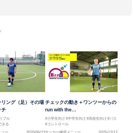
会インストラクター(FC東京コース)
ラル・日本サッカー協会公認キッズリーダーチーフインストラク
画
マー女子フットサル代表監督
ストラクター、AFC（アジアサッカー連盟）フットサルインスト
イセンス・JFA公認フットサルB級コーチライセンス
VIGORE 監督
ーリング（足）その場
チェックの動き＋ワンツーからの
ッチ
run with the…
ンス・日本サッカー協会公認フットサルB級ライセンス
リブル
#小学生向け
#中学生向け
#高校生向け
#パス
できる
#コントロール
クール所属
ニュー
2020/06/13
サッカー練習メニュー
2025/12/17