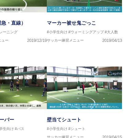
緩急・直線）
マーカー被せ鬼ごっこ
トレーニング
#小学生向け
#ウォーミングアップ
#大人数
ニュー
2019/12/19
サッカー練習メニュー
2019/04/13
サーバー
壁当てシュート
中学生向け
#パス
#小学生向け
#シュート
サッカー練習メニュー
2019/04/15