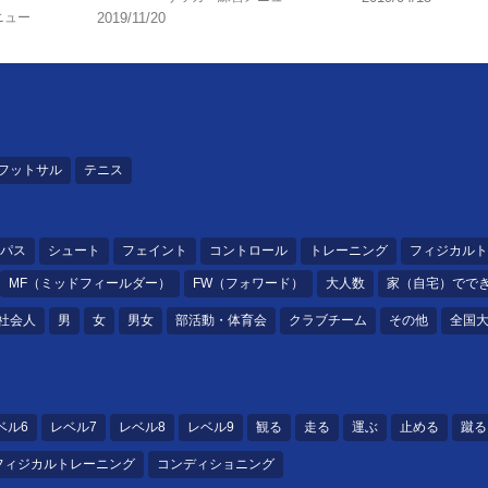
ニュー
2019/11/20
フットサル
テニス
パス
シュート
フェイント
コントロール
トレーニング
フィジカルト
MF（ミッドフィールダー）
FW（フォワード）
大人数
家（自宅）でで
社会人
男
女
男女
部活動・体育会
クラブチーム
その他
全国
ベル6
レベル7
レベル8
レベル9
観る
走る
運ぶ
止める
蹴る
フィジカルトレーニング
コンディショニング