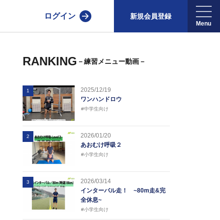
ログイン
新規会員登録
RANKING
－練習メニュー動画－
2025/12/19
1
ワンハンドロウ
#中学生向け
2026/01/20
2
あおむけ呼吸２
#小学生向け
2026/03/14
3
インターバル走！ ~80m走&完
全休息~
#小学生向け