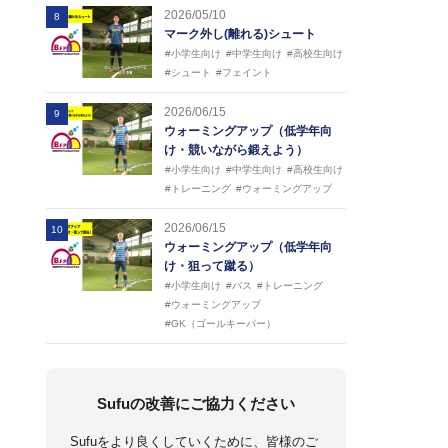
2026/05/10
8
マーク外し(離れる)シュート
#小学生向け
#中学生向け
#高校生向け
#シュート
#フェイント
2026/06/15
9
ウォーミングアップ（低学年向
け・競いながら鍛えよう）
#小学生向け
#中学生向け
#高校生向け
#トレーニング
#ウォーミングアップ
2026/06/15
10
ウォーミングアップ（低学年向
け・狙って蹴る）
#小学生向け
#パス
#トレーニング
#ウォーミングアップ
#GK（ゴールキーパー）
Sufuの改善にご協力ください
Sufuをより良くしていくために、皆様のご