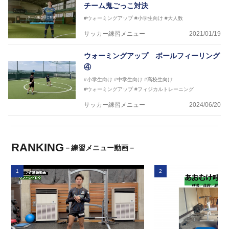
チーム鬼ごっこ対決
#ウォーミングアップ
#小学生向け
#大人数
サッカー練習メニュー
2021/01/19
ウォーミングアップ ボールフィーリング
④
#小学生向け
#中学生向け
#高校生向け
#ウォーミングアップ
#フィジカルトレーニング
サッカー練習メニュー
2024/06/20
RANKING
－練習メニュー動画－
1
2