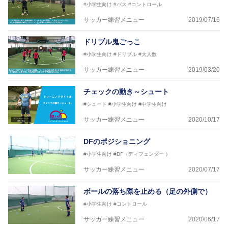
#小学生向け
#パス
#コントロール
横山 哲久
サッカー練習メニュー
2019/07/16
【指導歴】
ASV ペスカドーラ町田 監督、FC VIGORE 監督
ドリブル鬼ごっこ
【資格】
日本サッカー協会公認B級ライセンス・日本サッカー
#小学生向け
#ドリブル
#大人数
協会公認フットサルB級ライセンス
サッカー練習メニュー
2019/03/20
※全コーチボンフィンサッカースクール所属
チェックの動き～シュート
#シュート
#小学生向け
#中学生向け
サッカー練習メニュー
2020/10/17
DFのポジショニング
#小学生向け
#DF（ディフェンダー ）
サッカー練習メニュー
2020/07/17
ボールの落ち際を止める（足の外側で）
#小学生向け
#コントロール
サッカー練習メニュー
2020/06/17