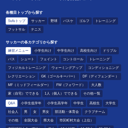
各種目トップから探す
Sufuトップ
サッカー
野球
バスケ
ゴルフ
トレーニング
フットサル
テニス
サッカーの各カテゴリから探す
練習メニュー
小学生向け
中学生向け
高校生向け
ドリブル
パス
シュート
フェイント
コントロール
トレーニング
フィジカルトレーニング
ウォーミングアップ
コンディショニング
レクリエーション
GK（ゴールキーパー）
DF（ディフェンダー ）
MF（ミッドフィールダー）
FW（フォワード）
大人数
家（自宅）でできる
1人（個人）でできる
その他一覧
Q&A
小学生低学年
小学生高学年
中学生
高校生
大学生
社会人
男
女
男女
部活動・体育会
クラブチーム
その他
全国大会
県大会
市区町村大会（上位）