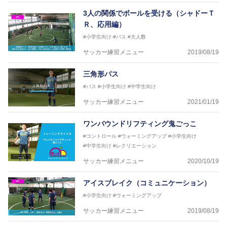
3人の関係でボールを受ける（シャドーＴ
Ｒ、応用編）
#小学生向け
#パス
#大人数
サッカー練習メニュー
2019/08/19
三角形パス
#パス
#小学生向け
#中学生向け
サッカー練習メニュー
2021/01/19
ワンバウンドリフティング鬼ごっこ
#コントロール
#ウォーミングアップ
#小学生向け
#中学生向け
#レクリエーション
サッカー練習メニュー
2020/10/19
アイスブレイク（コミュニケーション）
#小学生向け
#ウォーミングアップ
サッカー練習メニュー
2019/08/19