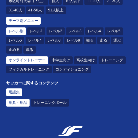
市区町村大会（下位）
個人
10人以下
11-20人
21-30人
31-40人
41-50人
51人以上
テーマ別メニュー
レベル別
レベル1
レベル2
レベル3
レベル4
レベル5
レベル6
レベル7
レベル8
レベル9
観る
走る
運ぶ
止める
蹴る
オンライントレーナー
中学生向け
高校生向け
トレーニング
フィジカルトレーニング
コンディショニング
サッカーに関するコンテンツ
用語集
用具・用品
トレーニングボール