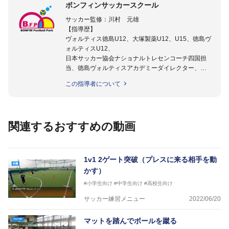
ボンフィンサッカースクール
サッカー監修：川村 元雄
【指導歴】
ヴォルティス徳島U12、大塚製薬U12、U15、徳島ヴ
ォルティスU12、
日本サッカー協会ナショナルトレセンコーチ四国担
当、徳島ヴォルティスアカデミーダイレクター、
徳島ヴォルティス普及部長、FC東京普及部長、
この指導者について
日本サッカー協会公認B級養成講習会インストラクタ
ー(FC東京コース)
【資格】
日本サッカー協会公認A級ジェネラル・日本サッカー
関連するおすすめの動画
協会公認キッズリーダーチーフインストラクター
フットサル監修：小西 鉄平
【指導歴】
1v1 2ゲート突破（プレスに来る相手を動
FリーグU23選抜監督、ミャンマー女子フットサル代
かす）
表監督
#小学生向け
#中学生向け
#高校生向け
日本サッカー協会フットサルインストラクター、AFC
（アジアサッカー連盟）フットサルインストラクター
サッカー練習メニュー
2022/06/20
【資格】
JFA公認A級コーチジェネラルライセンス・JFA公認フ
マットを踏んでボールを蹴る
ットサルB級コーチライセンス